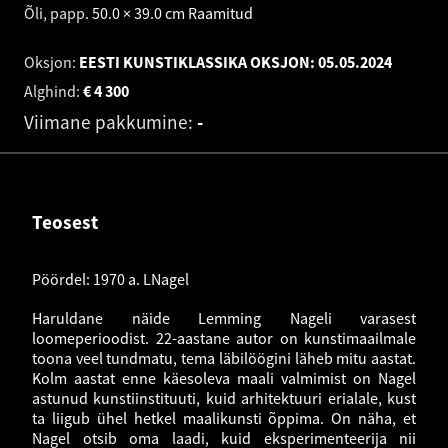
Õli, papp
.
50.0 × 39.0 cm
Raamitud
Oksjon:
EESTI KUNSTIKLASSIKA OKSJON:
05.05.2024
Alghind:
€
4 300
Viimane pakkumine:
-
Teosest
Pöördel: 1970 a. LNagel
Haruldane näide Lemming Nageli varasest
loomeperioodist. 22-aastane autor on kunstimaailmale
toona veel tundmatu, tema läbilöögini läheb mitu aastat.
Kolm aastat enne käesoleva maali valmimist on Nagel
astunud kunstiinstituuti, kuid arhitektuuri erialale, kust
ta liigub ühel hetkel maalikunsti õppima. On näha, et
Nagel otsib oma laadi, kuid eksperimenteerija nii