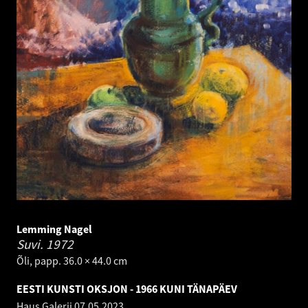
Lemming Nagel
Suvi.
1972
Õli, papp. 36.0 × 44.0 cm
EESTI KUNSTI OKSJON - 1966 KUNI TÄNAPÄEV
Haus Galerii
07.05.2023