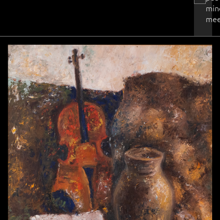
min
mee