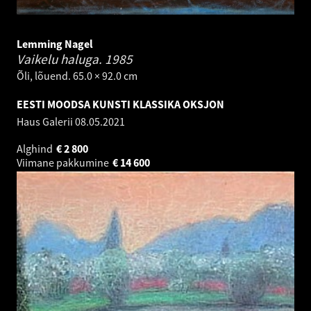
Lemming Nagel
Vaikelu haluga.
1985
Õli, lõuend. 65.0 × 92.0 cm
EESTI MOODSA KUNSTI KLASSIKA OKSJON
Haus Galerii
08.05.2021
Alghind
€
2 800
Viimane pakkumine
€
14 600