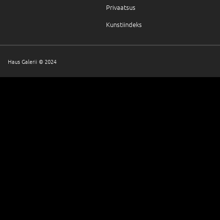
Privaatsus
Kunstiindeks
Haus Galerii © 2024