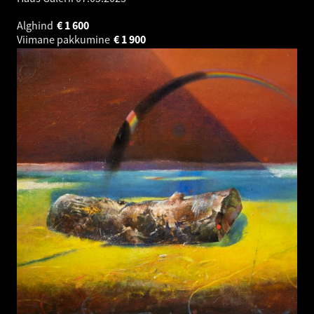
Alghind
€
1 600
Viimane pakkumine
€
1 900