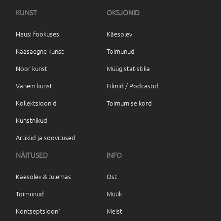
KUNST
OKSJONID
Hausi fookuses
Käesolev
Kaasaegne kunst
Toimunud
Noor kunst
Müügistatistika
Vanem kunst
Filmid / Podcastid
Kollektsioonid
Toimumise kord
Kunstnikud
Artiklid ja soovitused
NÄITUSED
INFO
Käesolev & tulemas
Ost
Toimunud
Müük
Kontseptsioon`
Meist