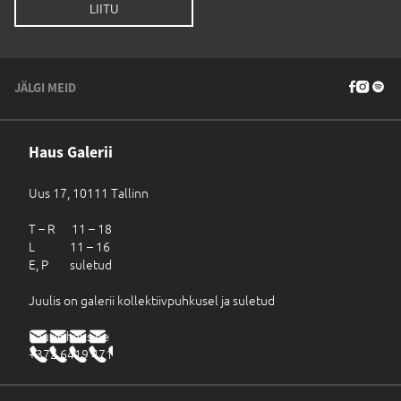
JÄLGI MEID
Haus Galerii
Uus 17, 10111 Tallinn
T – R 11 – 18
L 11 – 16
E, P suletud
Juulis on galerii kollektiivpuhkusel ja suletud
haus@haus.ee
+372 6419 471