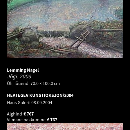
Lemming Nagel
Jõgi.
2003
Õli, lõuend. 70.0 × 100.0 cm
HEATEGEV KUNSTIOKSJON/2004
Haus Galerii
08.09.2004
Alghind
€
767
Viimane pakkumine
€
767