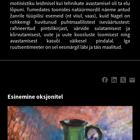
motiivistiku leidmisel kui tehnikate avastamisel oli ta elu
lõpuni. Tumedates toonides natüürmordil näeme antud
žanrile tüüpilisi esemeid (nt viiul, vaas), kuid Nagel on
rohkemgi huvitunud puhtmaalilistest iseväärtustest:
rafineeritud pintslikirjast, värvide sulatamisest ja
kõrvutamisest, uute ja uute koosluste loomisest ning
avastamisest kasvõi väikesel pindalal. Iga
ruutsentimeeter on sel eesmärgil läbi ja täis maalitud.
Esinemine oksjonitel