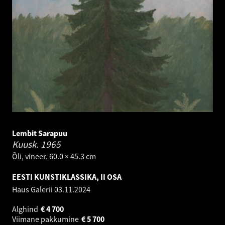
Lembit Sarapuu
Kuusk.
1965
Õli, vineer. 60.0 × 45.3 cm
EESTI KUNSTIKLASSIKA, II OSA
Haus Galerii
03.11.2024
Alghind
€
4 700
Viimane pakkumine
€
5 700