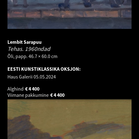
Lembit Sarapuu
Tehas.
1960ndad
Õli, papp. 46.7 × 60.0 cm
EESTI KUNSTIKLASSIKA OKSJON:
Haus Galerii
05.05.2024
Alghind
€
4 400
Viimane pakkumine
€
4 400