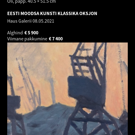
Õli, papp. 40.5 × 51.5 cm
EESTI MOODSA KUNSTI KLASSIKA OKSJON
Haus Galerii
08.05.2021
Alghind
€
5 900
Viimane pakkumine
€
7 400