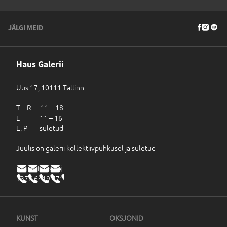
JÄLGI MEID
Haus Galerii
Uus 17, 10111 Tallinn
T – R 11 – 18
L 11 – 16
E, P suletud
Juulis on galerii kollektiivpuhkusel ja suletud
haus@haus.ee
+372 6419 471
KUNST
OKSJONID