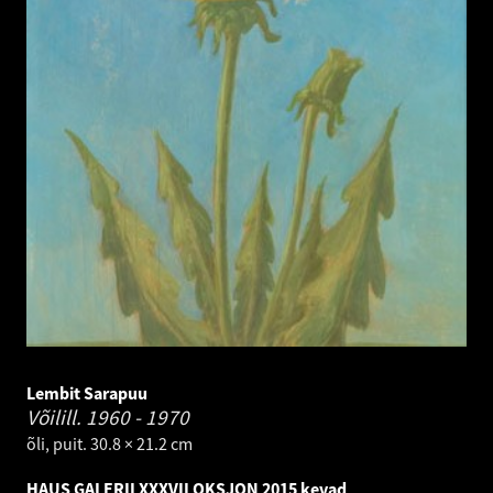
Lembit Sarapuu
Võilill.
1960 - 1970
õli, puit. 30.8 × 21.2 cm
HAUS GALERII XXXVII OKSJON 2015 kevad