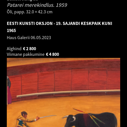
Patarei merekindlus.
1959
Õli, papp. 32.0 × 42.3 cm
EESTI KUNSTI OKSJON - 19. SAJANDI KESKPAIK KUNI
1965
Haus Galerii
06.05.2023
Alghind
€
2 800
Viimane pakkumine
€
4 800