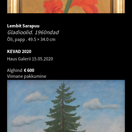
Lembit Sarapuu
Gladioolid.
1960ndad
Õli, papp . 49.5 × 34.0 cm
KEVAD 2020
Haus Galerii
15.05.2020
Alghind
€
600
Viimane pakkumine