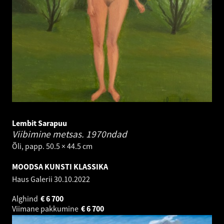
Lembit Sarapuu
Viibimine metsas.
1970ndad
Õli, papp. 50.5 × 44.5 cm
MOODSA KUNSTI KLASSIKA
Haus Galerii
30.10.2022
Alghind
€
6 700
Viimane pakkumine
€
6 700