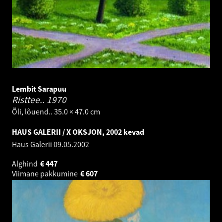
Lembit Sarapuu
Risttee..
1970
Õli, lõuend.. 35.0 × 47.0 cm
HAUS GALERII / X OKSJON, 2002 kevad
Haus Galerii
09.05.2002
Alghind
€
447
Viimane pakkumine
€
607