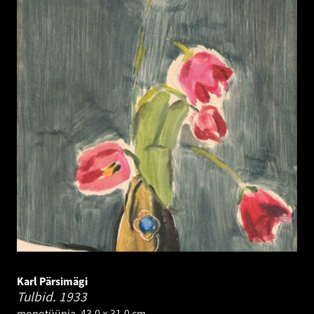
Karl Pärsimägi
Tulbid.
1933
monotüüpia. 43.0 × 31.0 cm