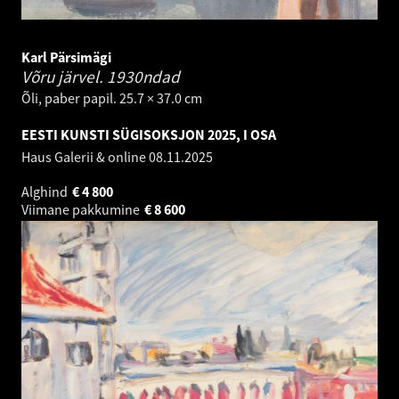
Karl Pärsimägi
Võru järvel.
1930ndad
Õli, paber papil. 25.7 × 37.0 cm
EESTI KUNSTI SÜGISOKSJON 2025, I OSA
Haus Galerii & online
08.11.2025
Alghind
€
4 800
Viimane pakkumine
€
8 600