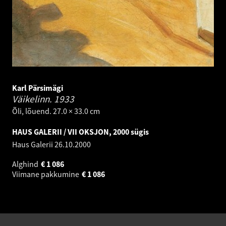
Karl Pärsimägi
Väikelinn.
1933
Õli, lõuend. 27.0 × 33.0 cm
HAUS GALERII / VII OKSJON, 2000 sügis
Haus Galerii
26.10.2000
Alghind
€
1 086
Viimane pakkumine
€
1 086