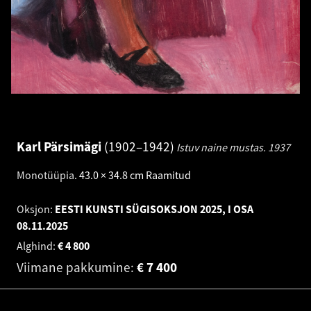
Karl Pärsimägi
1902–1942
Istuv naine mustas.
1937
Monotüüpia
.
43.0 × 34.8 cm
Raamitud
Oksjon:
EESTI KUNSTI SÜGISOKSJON 2025, I OSA
08.11.2025
Alghind:
€
4 800
Viimane pakkumine:
€
7 400