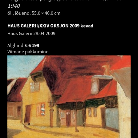
1940
õli, lõuend. 55.0 × 46.0 cm
HAUS GALERII/XXIV OKSJON 2009 kevad
Haus Galerii
28.04.2009
Alghind
€
6 199
Viimane pakkumine