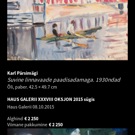
Karl Pärsimägi
Suvine linnavaade paadisadamaga.
1930ndad
Õli, paber. 42.5 × 49.7 cm
HAUS GALERII XXXVIII OKSJON 2015 sügis
Haus Galerii
08.10.2015
Alghind
€
2 250
Viimane pakkumine
€
2 250