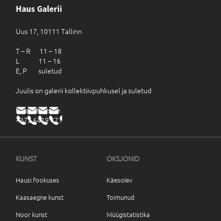
Haus Galerii
Uus 17, 10111 Tallinn
T – R 11 – 18
L 11 – 16
E, P suletud
Juulis on galerii kollektiivpuhkusel ja suletud
haus@haus.ee
+372 6419 471
KUNST
OKSJONID
Hausi fookuses
Käesolev
Kaasaegne kunst
Toimunud
Noor kunst
Müügistatistika