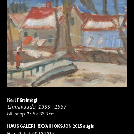
Karl Pärsimägi
Linnavaade.
1933 - 1937
õli, papp. 25.5 × 36.3 cm
HAUS GALERII XXXVIII OKSJON 2015 sügis
Haus Galerii
08.10.2015