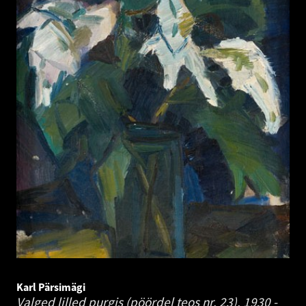
Karl Pärsimägi
Valged lilled purgis (pöördel teos nr. 23).
1930 -