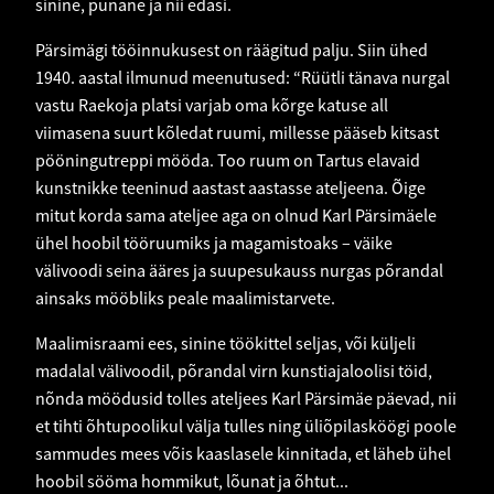
sinine, punane ja nii edasi.
Pärsimägi tööinnukusest on räägitud palju. Siin ühed
1940. aastal ilmunud meenutused: “Rüütli tänava nurgal
vastu Raekoja platsi varjab oma kõrge katuse all
viimasena suurt kõledat ruumi, millesse pääseb kitsast
pööningutreppi mööda. Too ruum on Tartus elavaid
kunstnikke teeninud aastast aastasse ateljeena. Õige
mitut korda sama ateljee aga on olnud Karl Pärsimäele
ühel hoobil tööruumiks ja magamistoaks – väike
välivoodi seina ääres ja suupesukauss nurgas põrandal
ainsaks mööbliks peale maalimistarvete.
Maalimisraami ees, sinine töökittel seljas, või küljeli
madalal välivoodil, põrandal virn kunstiajaloolisi töid,
nõnda möödusid tolles ateljees Karl Pärsimäe päevad, nii
et tihti õhtupoolikul välja tulles ning üliõpilasköögi poole
sammudes mees võis kaaslasele kinnitada, et läheb ühel
hoobil sööma hommikut, lõunat ja õhtut...