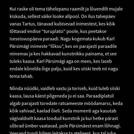
Kui raske oli tema tähelepanu raamilt ja lõuendilt mujale
kiskuda, sellest väike looke allpool. On ilus talvepäev
vanas Tartus, tänavad kubisevad inimestest, kes kõik
tõttavad endise “turuplatsi” poole, kus peetakse
iseseisvuspäeva paraadi. Nagu kogemata kukub Karl
Pärsimägi inimeste “lõksu”, kes on parajasti paraadile
minemas ja kes hakkavad kunstnikku painama, et see
tuleks kaasa. Karl Pärsimägi aga on mees, kes laseb
endale kõnelda õige palju, kuid kes siiski teeb nii nagu
tema tahab.
Nõnda nüüdki, vaidleb vastu ja toriseb, kuid tuleb siiski
kaasa, lausa käest põgeneda ju ei saa. Paraadiplatsil
algab parajasti toredate ratsameeste möödamarss, keda
kõik vahivad, kaelad õieli. Seda momenti aga kasutab
vägivaldselt kaasa toodud kunstnik ja kui hetke pärast
sõbrad ümber vaatavad, pole Pärsimäest enam lõhnagi.
Veerand tundi hiljem leitakse ta ateljeest, kus tal juba