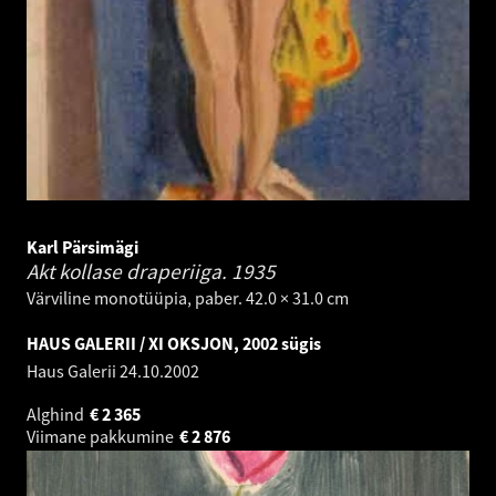
Karl Pärsimägi
Akt kollase draperiiga.
1935
Värviline monotüüpia, paber. 42.0 × 31.0 cm
HAUS GALERII / XI OKSJON, 2002 sügis
Haus Galerii
24.10.2002
Alghind
€
2 365
Viimane pakkumine
€
2 876