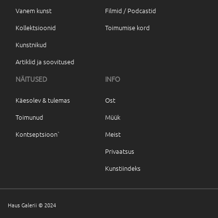
Vanem kunst
Filmid / Podcastid
Kollektsioonid
Toimumise kord
Kunstnikud
Artiklid ja soovitused
NÄITUSED
INFO
Käesolev & tulemas
Ost
Toimunud
Müük
Kontseptsioon`
Meist
Privaatsus
Kunstiindeks
Haus Galerii © 2024