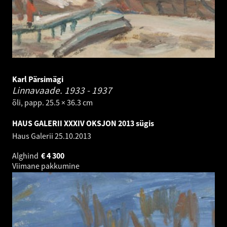
Karl Pärsimägi
Linnavaade.
1933 - 1937
õli, papp. 25.5 × 36.3 cm
HAUS GALERII XXXIV OKSJON 2013 sügis
Haus Galerii
25.10.2013
Alghind
€
4 300
Viimane pakkumine