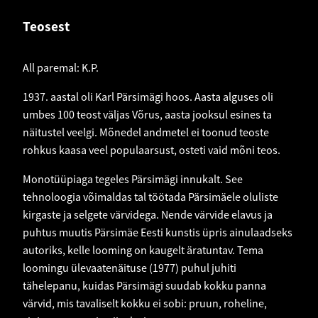
Teosest
All paremal: K.P.
1937. aastal oli Karl Pärsimägi hoos. Aasta alguses oli
umbes 100 teost väljas Võrus, aasta jooksul esines ta
näitustel veelgi. Mõnedel andmetel ei toonud teoste
rohkus kaasa veel populaarsust, osteti vaid mõni teos.
Monotüüpiaga tegeles Pärsimägi innukalt. See
tehnoloogia võimaldas tal töötada Pärsimäele oluliste
kirgaste ja selgete värvidega. Nende värvide elavus ja
puhtus muutis Pärsimäe Eesti kunstis üpris ainulaadseks
autoriks, kelle looming on kaugelt äratuntav. Tema
loomingu ülevaatenäituse (1977) puhul juhiti
tähelepanu, kuidas Pärsimägi suudab kokku panna
värvid, mis tavaliselt kokku ei sobi: pruun, roheline,