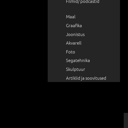
Filmid/ podcastid
Maal
Graafika
Joonistus
Akvarell
Foto
Segatehnika
Skulptuur
Artiklid ja soovitused