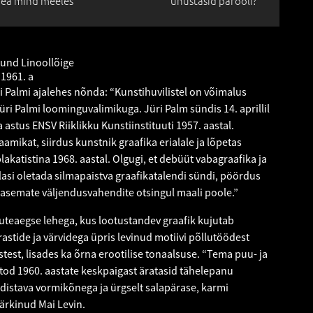
ea mind meeles
unustasid parooli?
tund Linoollõige
 1961. a
ri Palmi ajalehes nõnda: “Kunstihuvilistel on võimalus
üri Palmi loominguvalimikuga. Jüri Palm sündis 14. aprillil
ja astus ENSV Riiklikku Kunstiinstituuti 1957. aastal.
amikat, siirdus kunstnik graafika erialale ja lõpetas
plakatistina 1968. aastal. Olgugi, et debüüt vabagraafika ja
l lasi oletada silmapaistva graafikatalendi sündi, pöördus
asemate väljendusvahendite otsingul maali poole.”
teaegse lehega, kus lootustandev graafik kujutab
astide ja värvidega üpris levinud motiivi põllutöödest
test, lisades ka õrna erootilise tonaalsuse. “Tema puu- ja
litod 1960. aastate keskpaigast äratasid tähelepanu
ldistava vormikõnega ja ürgselt salapärase, karmi
ärkinud Mai Levin.