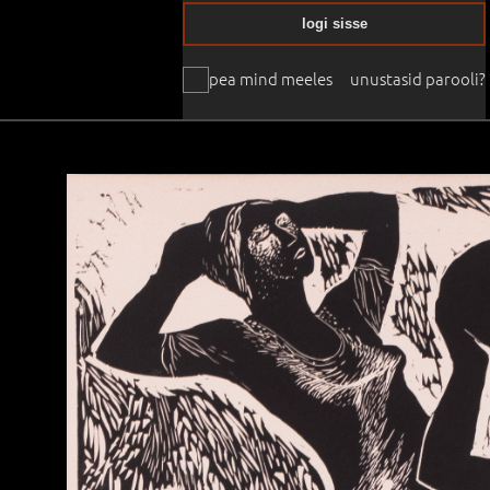
logi sisse
pea mind meeles
unustasid parooli?