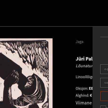
Jaga
Jüri Palm
193
Lõunatund.
1961
Linoollõige
.
54.7 × 
Oksjon:
EESTI KUN
Alghind:
€
900
Viimane pakku