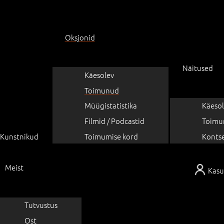
Oksjonid
Näitused
Käesolev
Toimunud
Müügistatistika
Käesol
Filmid / Podcastid
Toimu
Kunstnikud
Toimumise kord
Konts
Meist
Kasu
Tutvustus
Ost