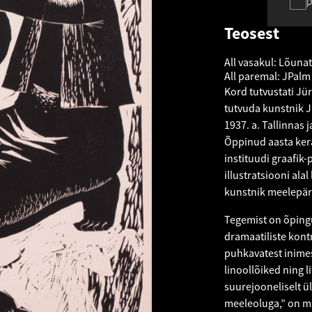
p
Teosest
All vasakul: Lõuna
All paremal: JPalm
Kord tutvustati Jü
tutvuda kunstnik J
1937. a. Tallinnas 
Õppinud aasta kera
instituudi graafik-
illustratsiooni ala
kunstnik meelepär
Tegemist on õpingu
dramaatiliste kontr
puhkavatest inimes
linoollõiked ning 
suurejooneliselt ü
meeleoluga,” on m