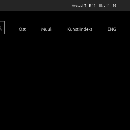
Avatud: T - R 11 - 18; L 11 - 16
Ost
Müük
Kunstiindeks
ENG