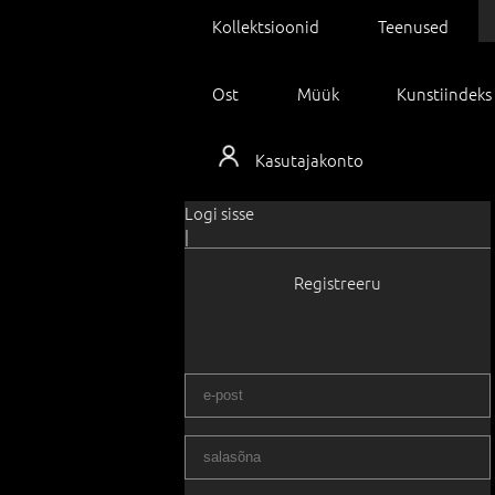
Kollektsioonid
Teenused
Ost
Müük
Kunstiindeks
Kasutajakonto
Logi sisse
|
Registreeru