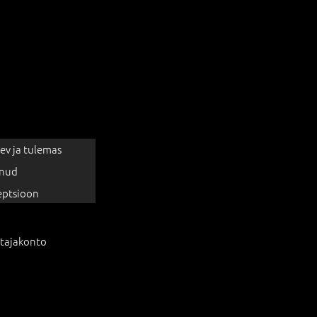
ev ja tulemas
nud
eptsioon
tajakonto