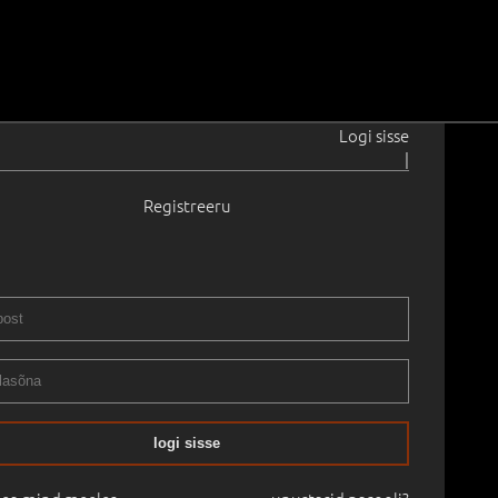
Logi sisse
|
Registreeru
7–2002
38.5 cm
Raamitud
ST I OSA
01.05.2026
logi sisse
mine:
-