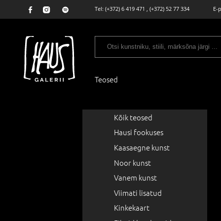
Tel:
(+372) 6 419 471
,
(+372) 52 77 334
E-
Teosed
Kõik teosed
Hausi fookuses
Kaasaegne kunst
Noor kunst
Vanem kunst
Viimati lisatud
Kinkekaart