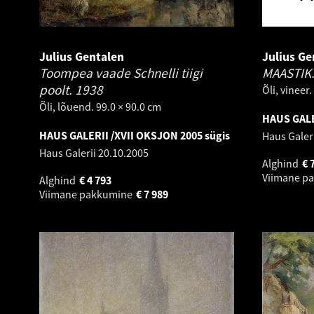
Julius Gentalen
Julius Ge
Toompea vaade Schnelli tiigi
MAASTIK
poolt.
1938
Õli, vineer
Õli, lõuend. 99.0 × 90.0 cm
HAUS GALE
HAUS GALERII /XVII OKSJON 2005 sügis
Haus Galer
Haus Galerii
20.10.2005
Alghind
€
Viimane p
Alghind
€
4 793
Viimane pakkumine
€
7 989