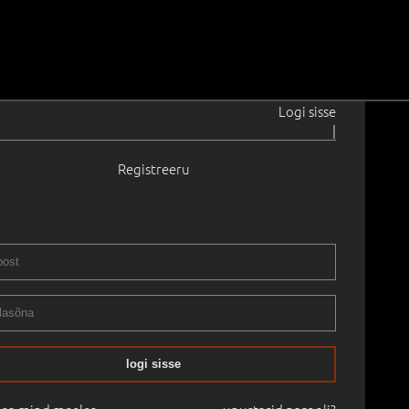
Logi sisse
|
Registreeru
en
1903–1966
71.0 cm
Raamita
II / IX OKSJON, 2001 sügis
20.10.2001
logi sisse
mine:
€
1 246