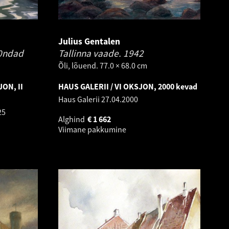
Julius Gentalen
0ndad
Tallinna vaade.
1942
Õli, lõuend. 77.0 × 68.0 cm
ON, II
HAUS GALERII / VI OKSJON, 2000 kevad
Haus Galerii
27.04.2000
25
Alghind
€
1 662
Viimane pakkumine