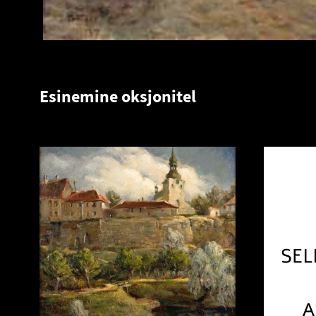
Esinemine oksjonitel