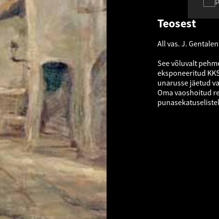
p
Teosest
All vas. J. Gentalen
See võluvalt pehme
eksponeeritud KKSK
unarusse jäetud va
Oma vaoshoitud rea
punasekatuselistel