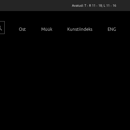
Avatud: T - R 11 - 18; L 11 - 16
Ost
Müük
Kunstiindeks
ENG