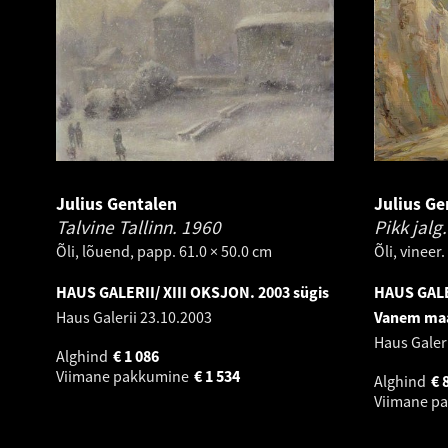
Julius Gentalen
Julius Ge
Talvine Tallinn.
1960
Pikk jalg
Õli, lõuend, papp. 61.0 × 50.0 cm
Õli, vineer
HAUS GALERII/ XIII OKSJON. 2003 sügis
HAUS GALE
Haus Galerii
23.10.2003
Vanem maa
Haus Galer
Alghind
€
1 086
Viimane pakkumine
€
1 534
Alghind
€
Viimane p