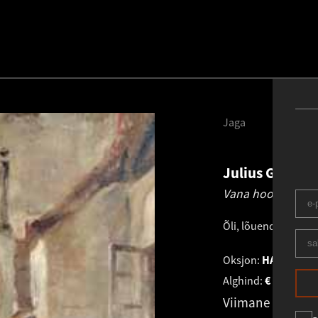
Jaga
Julius Gental
Vana hoov..
1937
Õli, lõuend.
.
90.0 × 
Oksjon:
HAUS GALER
Alghind:
€
1 246
Viimane pakku