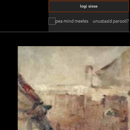
logi sisse
pea mind meeles
unustasid parooli?