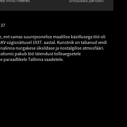
ea mind meeles
unustasid parooli?
 37
, ent samas suurejoonelise maalilise käsitlusega töö oli
V sügisnäitusel 1937. aastal. Kunstnik on tabanud veidi
nalinna nurgakese üksildase ja nostalgilise atmosfääri.
lismis pakub töö täiendust tolleaegsetele
e paraadlikele Tallinna vaadetele.