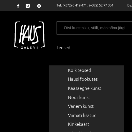
Tel:
(+372) 6 419 471
,
(+372) 52 77 334
E-
Teosed
Kõik teosed
Hausi fookuses
Kaasaegne kunst
Noor kunst
Vanem kunst
Viimati lisatud
Kinkekaart