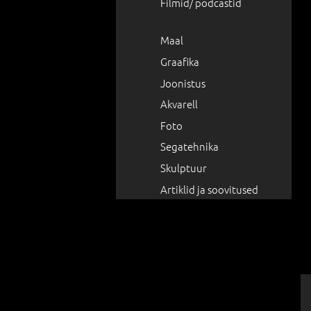
Filmid/ podcastid
Maal
Graafika
Joonistus
Akvarell
Foto
Segatehnika
Skulptuur
Artiklid ja soovitused