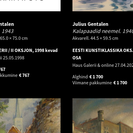
ntalen
Julius Gentalen
.
1943
Kalapaadid neemel.
194
. 65.0 × 75.0 cm
Akvarell. 44.5 × 59.5 cm
RII / II OKSJON, 1998 kevad
EESTI KUNSTIKLASSIKA OKSJ
ii
25.05.1998
OSA
Haus Galerii & online
27.04.20
767
akkumine
€
767
Alghind
€
1 700
Viimane pakkumine
€
1 700