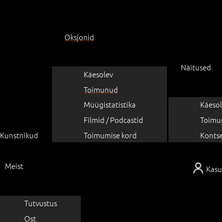
Oksjonid
Näitused
Käesolev
Toimunud
Müügistatistika
Käesol
Filmid / Podcastid
Toimu
Kunstnikud
Toimumise kord
Konts
Meist
Kasu
Tutvustus
Ost