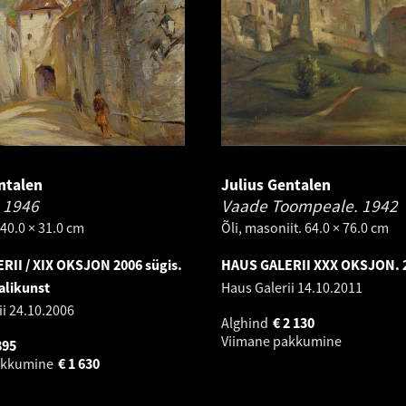
ntalen
Julius Gentalen
.
1946
Vaade Toompeale.
1942
. 40.0 × 31.0 cm
Õli, masoniit. 64.0 × 76.0 cm
RII / XIX OKSJON 2006 sügis.
HAUS GALERII XXX OKSJON. 2
likunst
Haus Galerii
14.10.2011
ii
24.10.2006
Alghind
€
2 130
Viimane pakkumine
895
akkumine
€
1 630