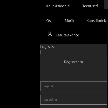
Kollektsioonid
Teenused
Ost
Müük
Kunstiindeks
Kasutajakonto
Logi sisse
|
Registreeru