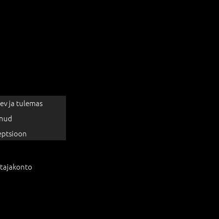
ev ja tulemas
nud
eptsioon
tajakonto