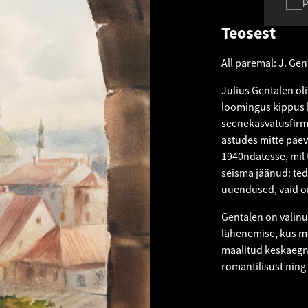
p
Teosest
All paremal: J. Gen
Julius Gentalen ol
loomingus kippus 
seenekasvatusfirma
astudes mitte päev
1940ndatesse, mil t
seisma jäänud: ted
uuendused, vaid om
Gentalen on valinud
lähenemise, kus me
maalitud keskaegne
romantilisust ning