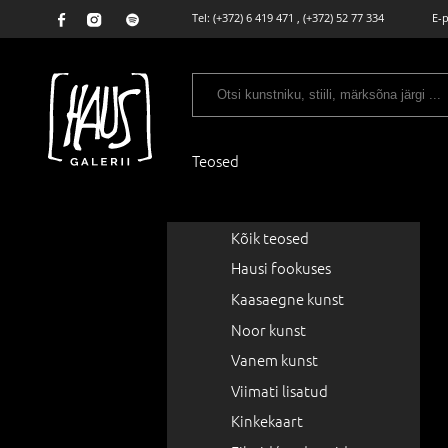
Tel:
(+372) 6 419 471
,
(+372) 52 77 334
E-
Teosed
Kõik teosed
Hausi fookuses
Kaasaegne kunst
Noor kunst
Vanem kunst
Viimati lisatud
Kinkekaart