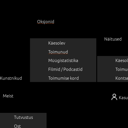
Oksjonid
Näitused
Käesolev
Toimunud
Müügistatistika
Käesol
Filmid / Podcastid
Toimu
Kunstnikud
Toimumise kord
Konts
Meist
Kasu
Tutvustus
Ost