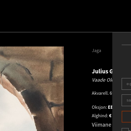
Jaga
Julius Gental
Vaade Oleviste kir
Akvarell
.
69.0 × 48.0
Oksjon:
EESTI KUN
Alghind:
€
2 100
Viimane pakku