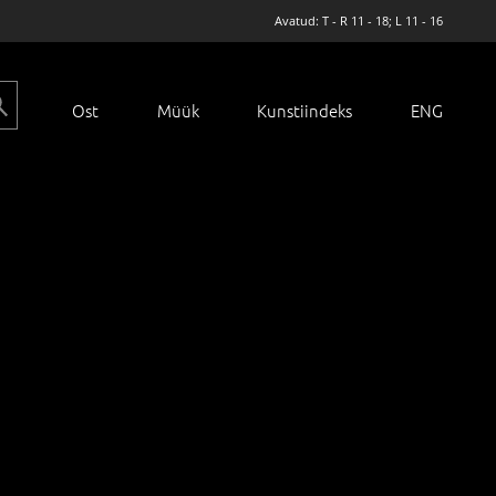
Avatud: T - R 11 - 18; L 11 - 16
Ost
Müük
Kunstiindeks
ENG