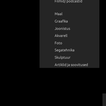
Filmid/ podcastid
Maal
Graafika
Joonistus
Akvarell
Foto
Segatehnika
Skulptuur
Artiklid ja soovitused