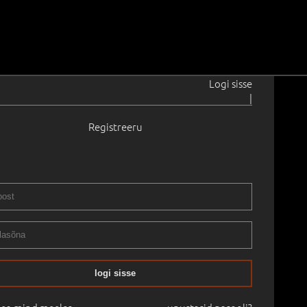
Logi sisse
|
Registreeru
en
1903–1966
ikule.
1960
 cm
Raamitud
STIKLASSIKA OKSJON: AJATUD VISIOONID
04.11.2023
logi sisse
mine:
€
2 100