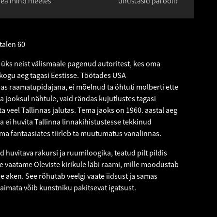
ea mind meeles
unustasid parooli?
talen 60
i üks neist välismaale pagenud autoritest, kes oma
kogu aeg tagasi Eestisse. Töötades USA
s raamatupidajana, ei mõelnud ta õhtuti molberti ette
a jooksul nähtule, vaid rändas kujutlustes tagasi
a veel Tallinnas jalutas. Tema jaoks on 1960. aastal aeg
a ei huvita Tallinna linnakihistustesse tekkinud
a fantaasiates tiirleb ta muutumatus vanalinnas.
 huvitava rakursi ja ruumiloogika, teatud pilt pildis
 vaatame Oleviste kirikule läbi raami, mille moodustab
 aken. See rõhutab veelgi vaate iidsust ja samas
 aimata võib kunstniku pakitsevat igatsust.