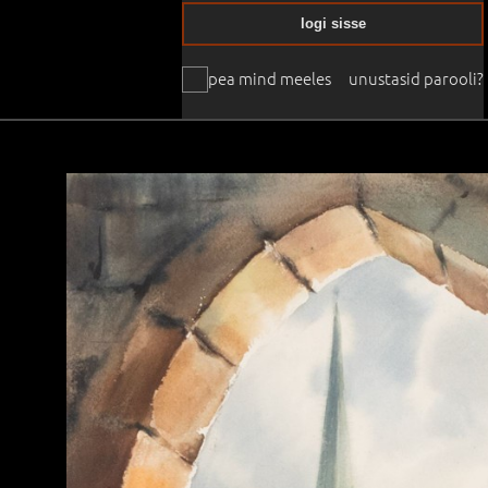
logi sisse
pea mind meeles
unustasid parooli?