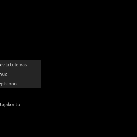
ev ja tulemas
nud
eptsioon
tajakonto