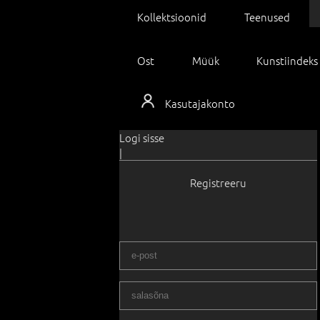
Kollektsioonid
Teenused
Ost
Müük
Kunstiindeks
Kasutajakonto
Logi sisse
|
Registreeru