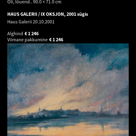
Õli, lõuend.. 90.0 × 71.0 cm
HAUS GALERII / IX OKSJON, 2001 sügis
Haus Galerii
20.10.2001
Alghind
€
1 246
Viimane pakkumine
€
1 246