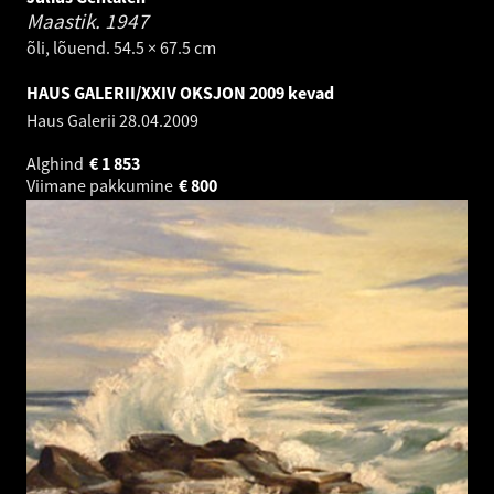
Maastik.
1947
õli, lõuend. 54.5 × 67.5 cm
HAUS GALERII/XXIV OKSJON 2009 kevad
Haus Galerii
28.04.2009
Alghind
€
1 853
Viimane pakkumine
€
800