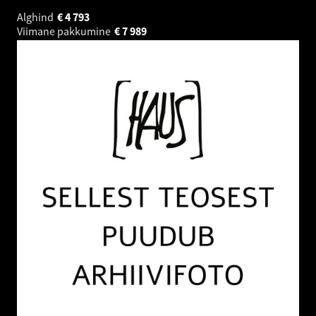
Alghind
€
4 793
Viimane pakkumine
€
7 989