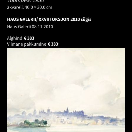
Toompea.
1950
akvarell. 40.0 × 30.0 cm
HAUS GALERII/ XXVIII OKSJON 2010 sügis
Haus Galerii
08.11.2010
Alghind
€
383
Viimane pakkumine
€
383