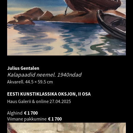
Julius Gentalen
Kalapaadid neemel.
1940ndad
Akvarell. 44.5 × 59.5 cm
EESTI KUNSTIKLASSIKA OKSJON, II OSA
Haus Galerii & online
27.04.2025
Alghind
€
1 700
Viimane pakkumine
€
1 700