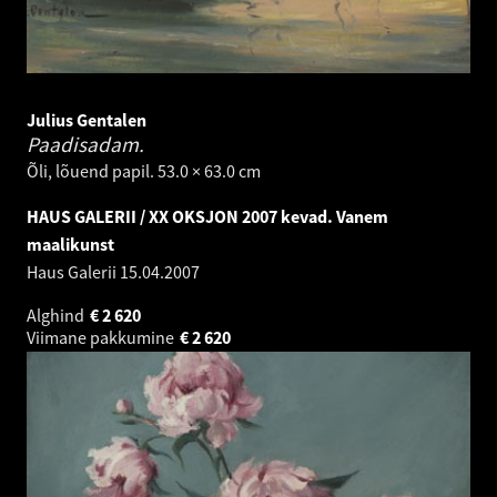
Julius Gentalen
Paadisadam.
Õli, lõuend papil. 53.0 × 63.0 cm
HAUS GALERII / XX OKSJON 2007 kevad. Vanem
maalikunst
Haus Galerii
15.04.2007
Alghind
€
2 620
Viimane pakkumine
€
2 620