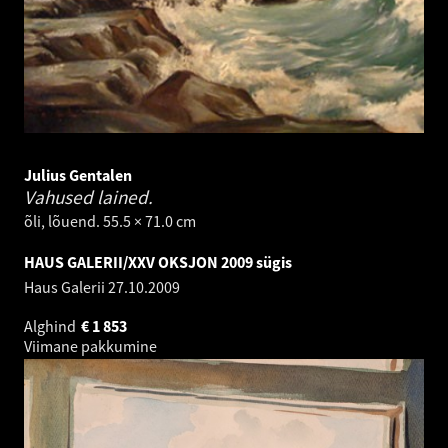
Julius Gentalen
Vahused lained.
õli, lõuend. 55.5 × 71.0 cm
HAUS GALERII/XXV OKSJON 2009 sügis
Haus Galerii
27.10.2009
Alghind
€
1 853
Viimane pakkumine