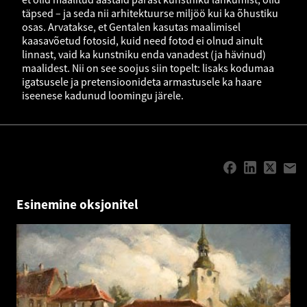
täpsed – ja seda nii arhitektuurse miljöö kui ka õhustiku
osas. Arvatakse, et Gentalen kasutas maalimisel
kaasavõetud fotosid, kuid need fotod ei olnud ainult
linnast, vaid ka kunstniku enda vanadest (ja hävinud)
maalidest. Nii on see soojus siin topelt: lisaks kodumaa
igatsusele ja pretensioonideta armastusele ka haare
iseenese kadunud loomingu järele.
Esinemine oksjonitel