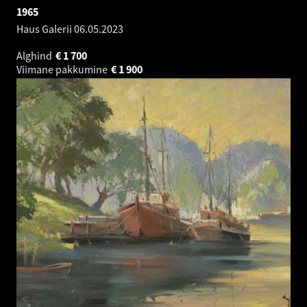
1965
Haus Galerii
06.05.2023
Alghind
€
1 700
Viimane pakkumine
€
1 900