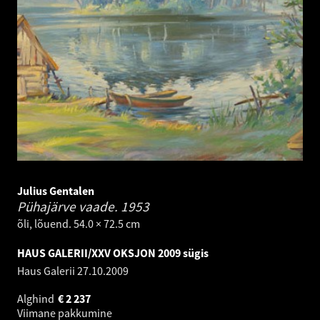
Julius Gentalen
Pühajärve vaade.
1953
õli, lõuend. 54.0 × 72.5 cm
HAUS GALERII/XXV OKSJON 2009 sügis
Haus Galerii
27.10.2009
Alghind
€
2 237
Viimane pakkumine