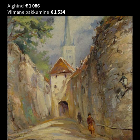
Alghind
€
1 086
Viimane pakkumine
€
1 534