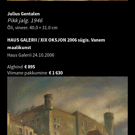
Julius Gentalen
Pikk jalg.
1946
Õli, vineer. 40.0 × 31.0 cm
HAUS GALERII / XIX OKSJON 2006 sügis. Vanem
maalikunst
Haus Galerii
24.10.2006
Alghind
€
895
Viimane pakkumine
€
1 630