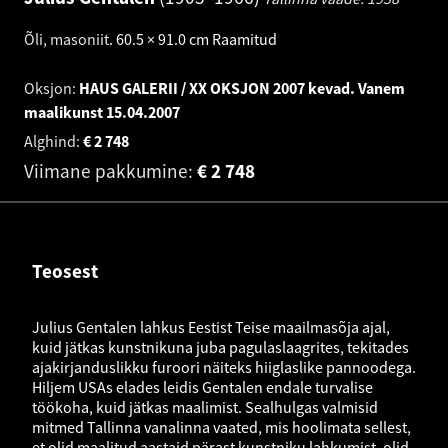
Õli, masoniit
.
60.5 × 91.0 cm
Raamitud
Oksjon:
HAUS GALERII / XX OKSJON 2007 kevad. Vanem
maalikunst
15.04.2007
Alghind:
€
2 748
Viimane pakkumine:
€
2 748
Teosest
Julius Gentalen lahkus Eestist Teise maailmasõja ajal,
kuid jätkas kunstnikuna juba pagulaslaagrites, tekitades
ajakirjanduslikku furoori näiteks hiiglaslike pannoodega.
Hiljem USAs elades leidis Gentalen endale turvalise
töökoha, kuid jätkas maalimist. Sealhulgas valmisid
mitmed Tallinna vanalinna vaated, mis hoolimata sellest,
et olid maalitud aastaid pärast kunstniku lahkumist, olid