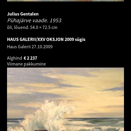
Julius Gentalen
Pühajärve vaade.
1953
õli, lõuend. 54.0 × 72.5 cm
HAUS GALERII/XXV OKSJON 2009 sügis
Haus Galerii
27.10.2009
Alghind
€
2 237
Viimane pakkumine