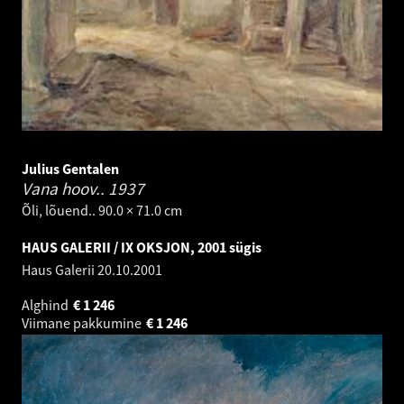
Julius Gentalen
Vana hoov..
1937
Õli, lõuend.. 90.0 × 71.0 cm
HAUS GALERII / IX OKSJON, 2001 sügis
Haus Galerii
20.10.2001
Alghind
€
1 246
Viimane pakkumine
€
1 246