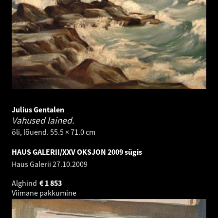
Julius Gentalen
Vahused lained.
õli, lõuend. 55.5 × 71.0 cm
HAUS GALERII/XXV OKSJON 2009 sügis
Haus Galerii
27.10.2009
Alghind
€
1 853
Viimane pakkumine