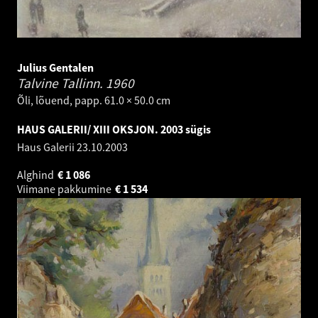
Julius Gentalen
Talvine Tallinn.
1960
Õli, lõuend, papp. 61.0 × 50.0 cm
HAUS GALERII/ XIII OKSJON. 2003 sügis
Haus Galerii
23.10.2003
Alghind
€
1 086
Viimane pakkumine
€
1 534