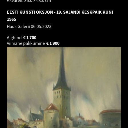
Akvarell. 36.0 × 43.0 cm
EESTI KUNSTI OKSJON - 19. SAJANDI KESKPAIK KUNI
1965
Haus Galerii
06.05.2023
Alghind
€
1 700
Viimane pakkumine
€
1 900