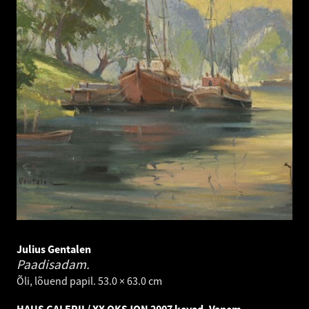
Julius Gentalen
Paadisadam.
Õli, lõuend papil. 53.0 × 63.0 cm
HAUS GALERII / XX OKSJON 2007 kevad. Vanem