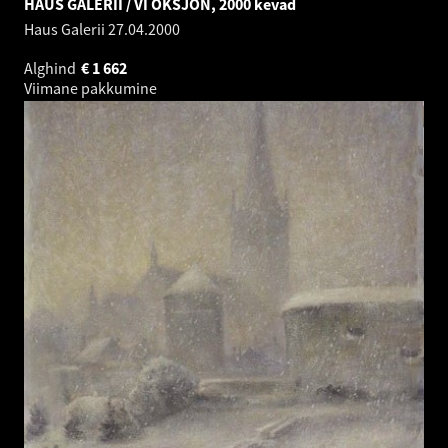
HAUS GALERII / VI OKSJON, 2000 kevad
Haus Galerii
27.04.2000
Alghind
€
1 662
Viimane pakkumine