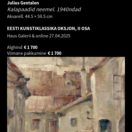
Julius Gentalen
Kalapaadid neemel.
1940ndad
Akvarell. 44.5 × 59.5 cm
EESTI KUNSTIKLASSIKA OKSJON, II OSA
Haus Galerii & online
27.04.2025
Alghind
€
1 700
Viimane pakkumine
€
1 700