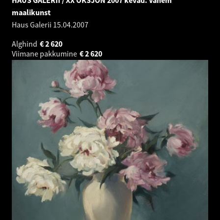
maalikunst
Haus Galerii
15.04.2007
Alghind
€
2 620
Viimane pakkumine
€
2 620