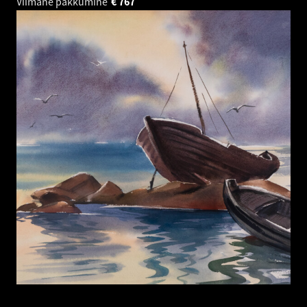
Viimane pakkumine
€
767