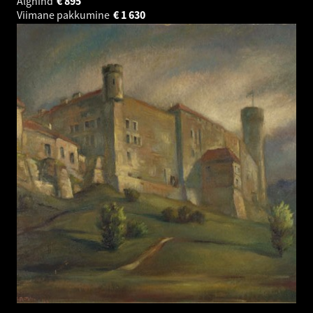
Alghind
€
895
Viimane pakkumine
€
1 630