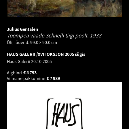
Julius Gentalen
Toompea vaade Schnelli tiigi poolt.
1938
Õli, lõuend. 99.0 × 90.0 cm
HAUS GALERII /XVII OKSJON 2005 sügis
Haus Galerii
20.10.2005
Alghind
€
4 793
Viimane pakkumine
€
7 989