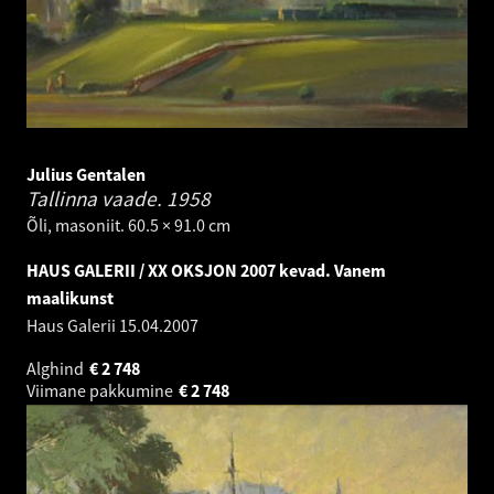
Julius Gentalen
Tallinna vaade.
1958
Õli, masoniit. 60.5 × 91.0 cm
HAUS GALERII / XX OKSJON 2007 kevad. Vanem
maalikunst
Haus Galerii
15.04.2007
Alghind
€
2 748
Viimane pakkumine
€
2 748