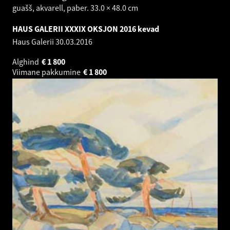
guašš, akvarell, paber. 33.0 × 48.0 cm
HAUS GALERII XXXIX OKSJON 2016 kevad
Haus Galerii
30.03.2016
Alghind
€
1 800
Viimane pakkumine
€
1 800