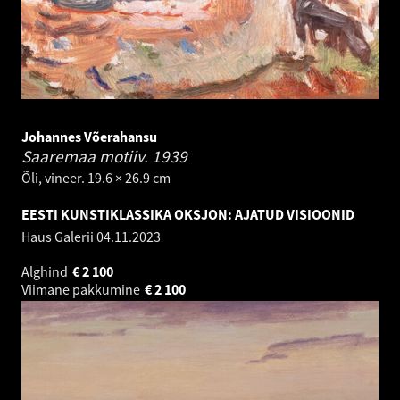
Johannes Võerahansu
Saaremaa motiiv.
1939
Õli, vineer. 19.6 × 26.9 cm
EESTI KUNSTIKLASSIKA OKSJON: AJATUD VISIOONID
Haus Galerii
04.11.2023
Alghind
€
2 100
Viimane pakkumine
€
2 100