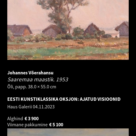
Johannes Võerahansu
Saaremaa maastik.
1953
Õli, papp. 38.0 × 55.0 cm
EESTI KUNSTIKLASSIKA OKSJON: AJATUD VISIOONID
Haus Galerii
04.11.2023
Alghind
€
3 900
Viimane pakkumine
€
5 100