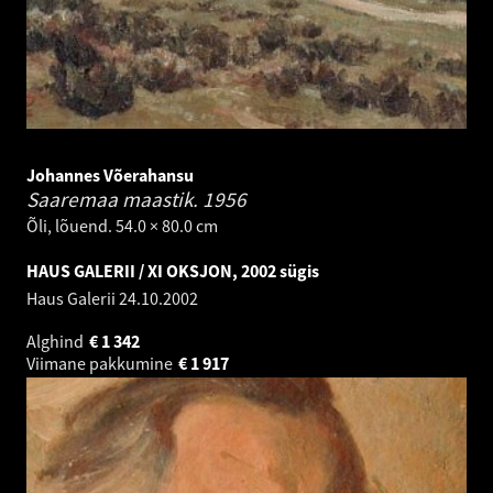
Johannes Võerahansu
Saaremaa maastik.
1956
Õli, lõuend. 54.0 × 80.0 cm
HAUS GALERII / XI OKSJON, 2002 sügis
Haus Galerii
24.10.2002
Alghind
€
1 342
Viimane pakkumine
€
1 917