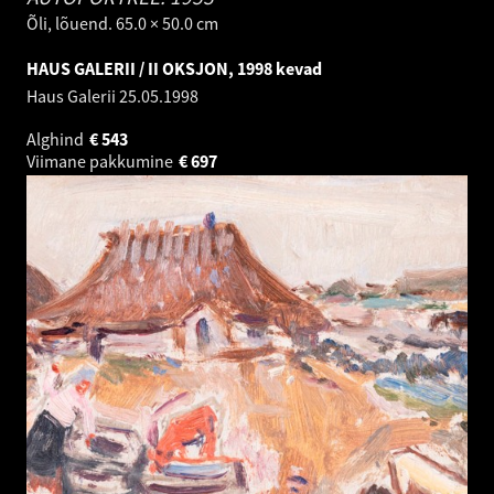
Õli, lõuend. 65.0 × 50.0 cm
HAUS GALERII / II OKSJON, 1998 kevad
Haus Galerii
25.05.1998
Alghind
€
543
Viimane pakkumine
€
697