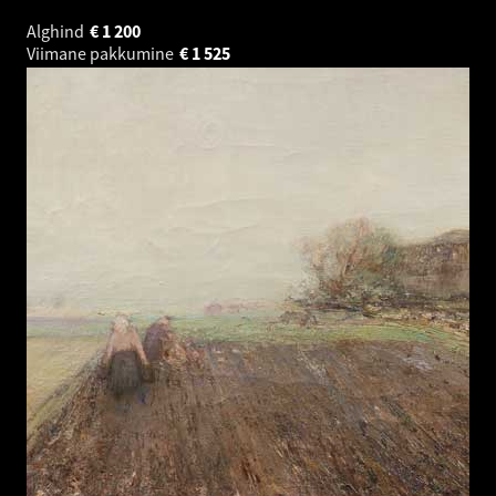
Alghind
€
1 200
Viimane pakkumine
€
1 525