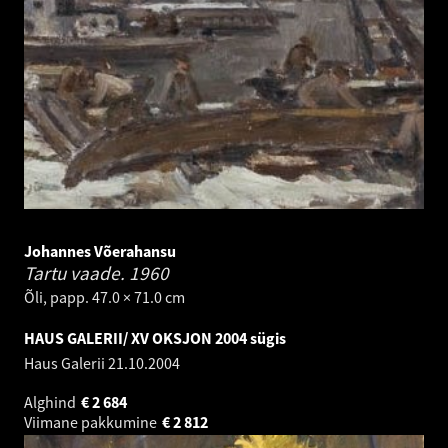
Johannes Võerahansu
Tartu vaade.
1960
Õli, papp. 47.0 × 71.0 cm
HAUS GALERII/ XV OKSJON 2004 sügis
Haus Galerii
21.10.2004
Alghind
€
2 684
Viimane pakkumine
€
2 812