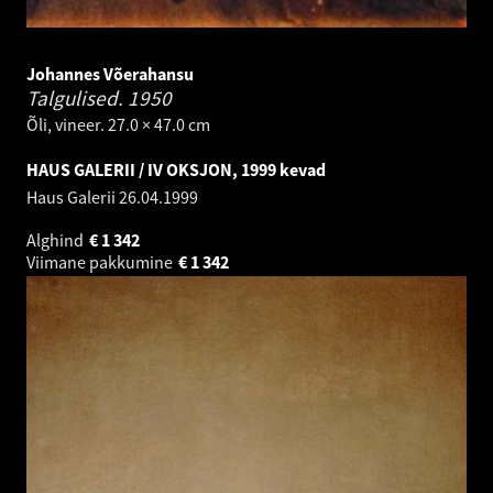
Johannes Võerahansu
Talgulised.
1950
Õli, vineer. 27.0 × 47.0 cm
HAUS GALERII / IV OKSJON, 1999 kevad
Haus Galerii
26.04.1999
Alghind
€
1 342
Viimane pakkumine
€
1 342