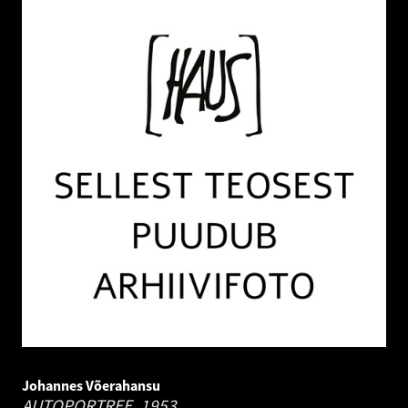
Johannes Võerahansu
AUTOPORTREE.
1953