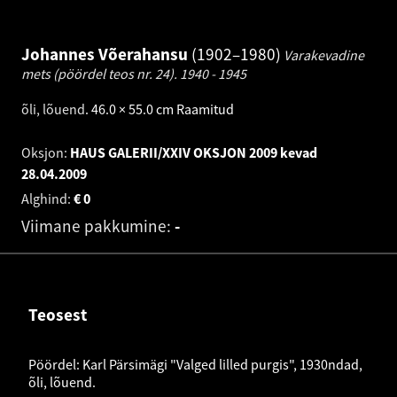
Johannes Võerahansu
1902–1980
Varakevadine
mets (pöördel teos nr. 24).
1940 - 1945
õli, lõuend
.
46.0 × 55.0 cm
Raamitud
Oksjon:
HAUS GALERII/XXIV OKSJON 2009 kevad
28.04.2009
Alghind:
€
0
Viimane pakkumine:
-
Teosest
Pöördel: Karl Pärsimägi "Valged lilled purgis", 1930ndad,
õli, lõuend.