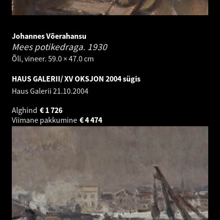
Johannes Võerahansu
Mees potikedraga.
1930
Õli, vineer. 59.0 × 47.0 cm
HAUS GALERII/ XV OKSJON 2004 sügis
Haus Galerii
21.10.2004
Alghind
€
1 726
Viimane pakkumine
€
4 474