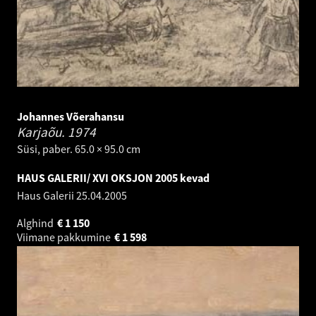
Johannes Võerahansu
Karjaõu.
1974
Süsi, paber. 65.0 × 95.0 cm
HAUS GALERII/ XVI OKSJON 2005 kevad
Haus Galerii
25.04.2005
Alghind
€
1 150
Viimane pakkumine
€
1 598