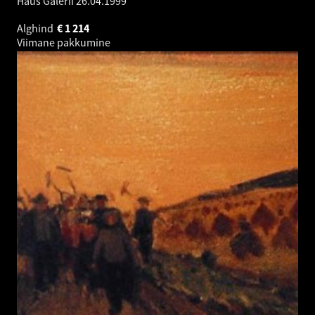
Haus Galerii
26.04.1999
Alghind
€
1 214
Viimane pakkumine