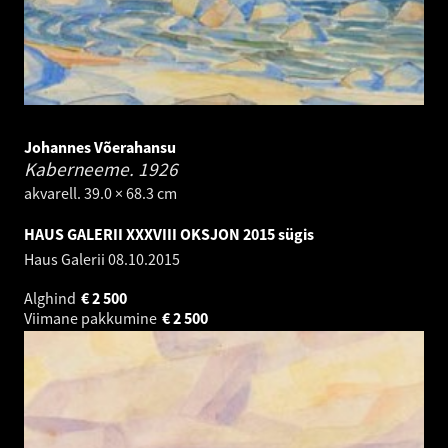
Johannes Võerahansu
Kaberneeme.
1926
akvarell. 39.0 × 68.3 cm
HAUS GALERII XXXVIII OKSJON 2015 sügis
Haus Galerii
08.10.2015
Alghind
€
2 500
Viimane pakkumine
€
2 500