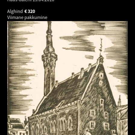
Alghind
€
320
Viimane pakkumine