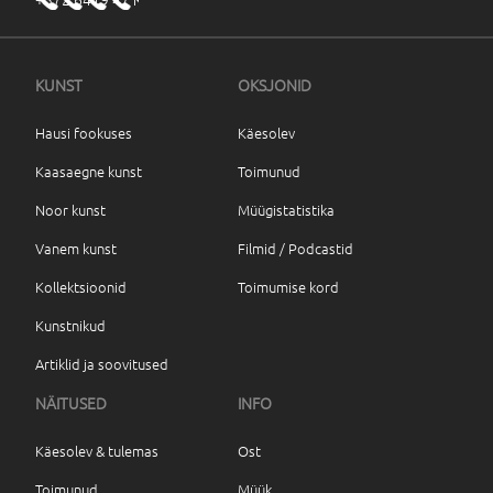
KUNST
OKSJONID
Hausi fookuses
Käesolev
Kaasaegne kunst
Toimunud
Noor kunst
Müügistatistika
Vanem kunst
Filmid / Podcastid
Kollektsioonid
Toimumise kord
Kunstnikud
Artiklid ja soovitused
NÄITUSED
INFO
Käesolev & tulemas
Ost
Toimunud
Müük