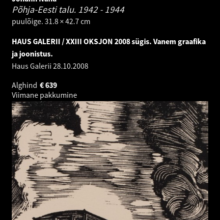
Põhja-Eesti talu.
1942 - 1944
puulõige. 31.8 × 42.7 cm
HAUS GALERII / XXIII OKSJON 2008 sügis. Vanem graafika
ja joonistus.
Haus Galerii
28.10.2008
Alghind
€
639
Viimane pakkumine