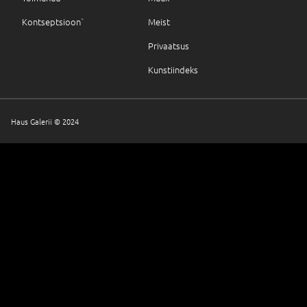
Kontseptsioon`
Meist
Privaatsus
Kunstiindeks
Haus Galerii © 2024