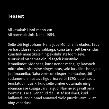
Teosest
All vasakul: Linol-mono-cut
All paremal: Joh. Naha, 1954.
Selle töö tegi Johann Naha juba Münchenis elades. Teos
on haruldase motiivivalikuga, kuna tavaliselt keskendus
kunstnik maastikele ning eksliibriste loomisele.
Muusikud on samas olnud sageli kunstnike
lemmikmotiivide seas, kuna nende mänguga kaasneb
mitte ainult sisemine hingestatus, vaid ka väline hoogsus
ja dünaamika. Naha vorm on eksperimentaalne, töö
südames on mustava figuurina veidi 1920ndate laadis
teostatud muusik, kuid selle ümber ootamatu ning
ebamäärase kujuga värvilaigud. Näeme sügavalt oma
loomingusse süvenenud tšellisti tõsist ilmet, kuid
hullavad värvipinnad annavad tööle juurde vaimukust
ning vabadust.