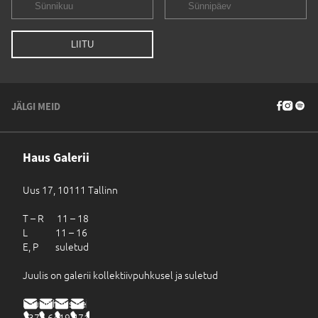
JÄLGI MEID
Haus Galerii
Uus 17, 10111 Tallinn
T – R 11 – 18
L 11 – 16
E, P suletud
Juulis on galerii kollektiivpuhkusel ja suletud
haus@haus.ee
+372 6419 471