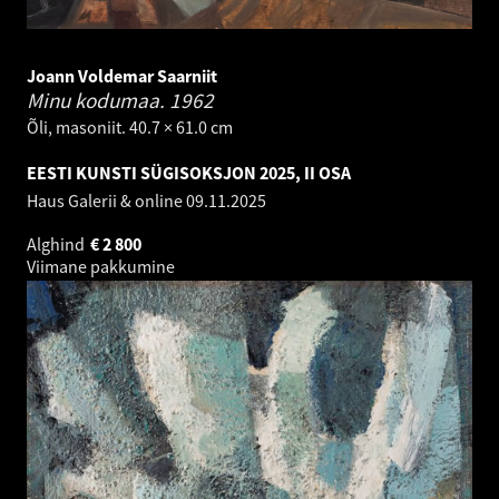
Joann Voldemar Saarniit
Minu kodumaa.
1962
Õli, masoniit. 40.7 × 61.0 cm
EESTI KUNSTI SÜGISOKSJON 2025, II OSA
Haus Galerii & online
09.11.2025
Alghind
€
2 800
Viimane pakkumine