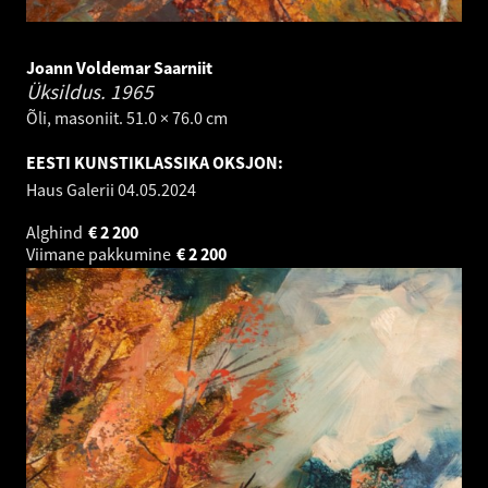
Joann Voldemar Saarniit
Üksildus.
1965
Õli, masoniit. 51.0 × 76.0 cm
EESTI KUNSTIKLASSIKA OKSJON:
Haus Galerii
04.05.2024
Alghind
€
2 200
Viimane pakkumine
€
2 200