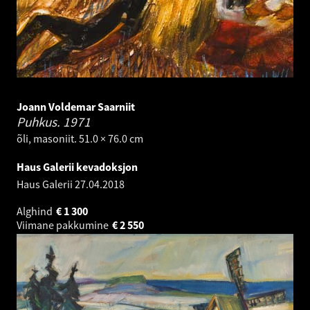
Joann Voldemar Saarniit
Puhkus.
1971
õli, masoniit. 51.0 × 76.0 cm
Haus Galerii kevadoksjon
Haus Galerii
27.04.2018
Alghind
€
1 300
Viimane pakkumine
€
2 550