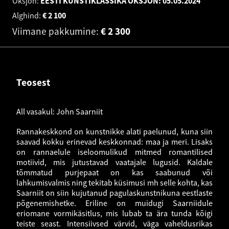
Oksjon:
EESTI KUNSTIKLASSIKA OKSJON:
05.05.2024
Alghind:
€
2 100
Viimane pakkumine:
€
2 300
Teosest
All vasakul: John Saarniit
Rannakeskkond on kunstnikke alati paelunud, kuna siin
saavad kokku erinevad keskkonnad: maa ja meri. Lisaks
on rannaelule iseloomulikud mitmed romantilised
motiivid, mis jutustavad vaatajale lugusid. Kaldale
tõmmatud purjepaat on kas saabunud või
lahkumisvalmis ning tekitab küsimusi mh selle kohta, kas
Saarniit on siin kujutanud pagulaskunstnikuna eestlaste
põgenemishetke. Eriline on muidugi Saarniidule
eriomane vormikäsitlus, mis lubab ta ära tunda kõigi
teiste seast. Intensiivsed värvid, väga vaheldusrikas