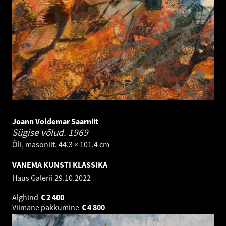
Joann Voldemar Saarniit
Sügise võlud.
1969
Õli, masoniit. 44.3 × 101.4 cm
VANEMA KUNSTI KLASSIKA
Haus Galerii
29.10.2022
Alghind
€
2 400
Viimane pakkumine
€
4 800