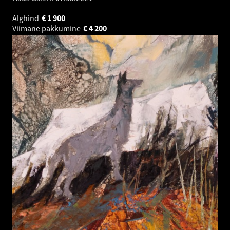
Alghind
€
1 900
Viimane pakkumine
€
4 200