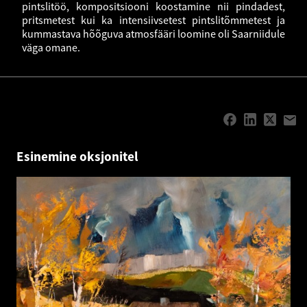
pintslitöö, kompositsiooni koostamine nii pindadest,
pritsmetest kui ka intensiivsetest pintslitõmmetest ja
kummastava hõõguva atmosfääri loomine oli Saarniidule
väga omane.
Esinemine oksjonitel