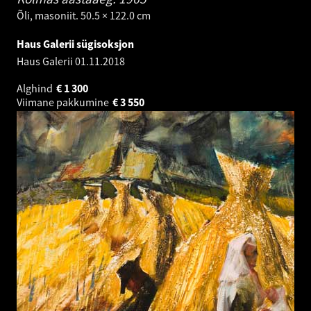
Õli, masoniit. 50.5 × 122.0 cm
Haus Galerii sügisoksjon
Haus Galerii
01.11.2018
Alghind
€
1 300
Viimane pakkumine
€
3 550