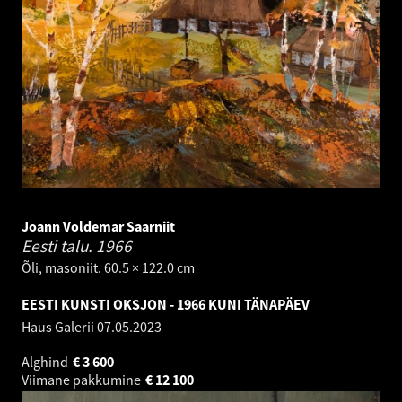
Joann Voldemar Saarniit
Eesti talu.
1966
Õli, masoniit. 60.5 × 122.0 cm
EESTI KUNSTI OKSJON - 1966 KUNI TÄNAPÄEV
Haus Galerii
07.05.2023
Alghind
€
3 600
Viimane pakkumine
€
12 100