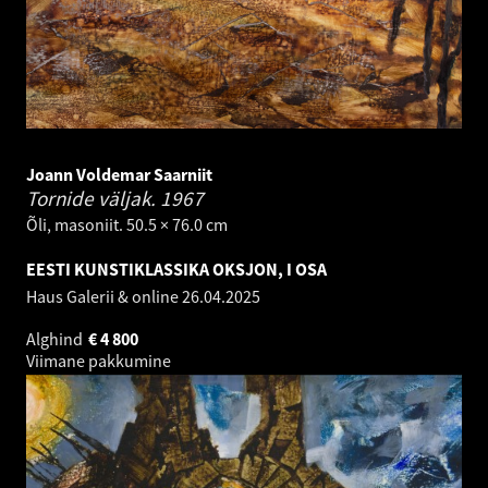
Joann Voldemar Saarniit
Tornide väljak.
1967
Õli, masoniit. 50.5 × 76.0 cm
EESTI KUNSTIKLASSIKA OKSJON, I OSA
Haus Galerii & online
26.04.2025
Alghind
€
4 800
Viimane pakkumine