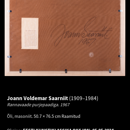
Joann Voldemar Saarniit
1909–1984
Rannavaade purjepaadiga.
1967
Õli, masoniit
.
50.7 × 76.5 cm
Raamitud