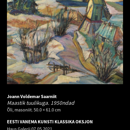
Joann Voldemar Saarniit
Maastik tuulikuga.
1950ndad
Õli, masoniit. 50.0 × 61.0 cm
EESTI VANEMA KUNSTI KLASSIKA OKSJON
Haus Galerii
07.05.2021