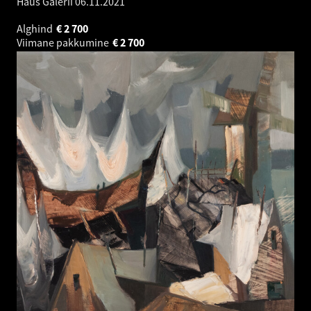
Haus Galerii
06.11.2021
Alghind
€
2 700
Viimane pakkumine
€
2 700