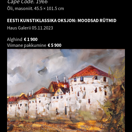
Cape Code.
1966
Õli, masoniit. 45.5 × 101.5 cm
EESTI KUNSTIKLASSIKA OKSJON: MOODSAD RÜTMID
Haus Galerii
05.11.2023
Alghind
€
1 900
Viimane pakkumine
€
5 900