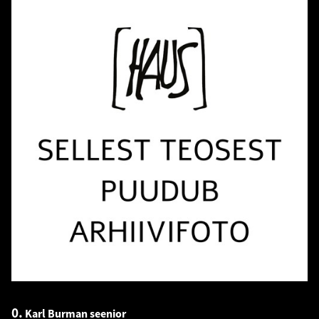
0.
Karl Burman seenior