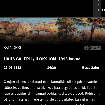
min
mee
KATALOOG
HAUS GALERII / II OKSJON, 1998 kevad
25.05.1998
14:20
Haus Galerii
Oksjon oli keskendunud eesti kunstiklassikast pärinevatele
töödele. Valikus olid ka üksikud kaasaegsed autorid. Teoste
juures puudusid hilisemad põhjalikud tutvustused. Põhirõhk
oli pildimaterjalil. Teoste juurde olid trükitud ka alghinnad,