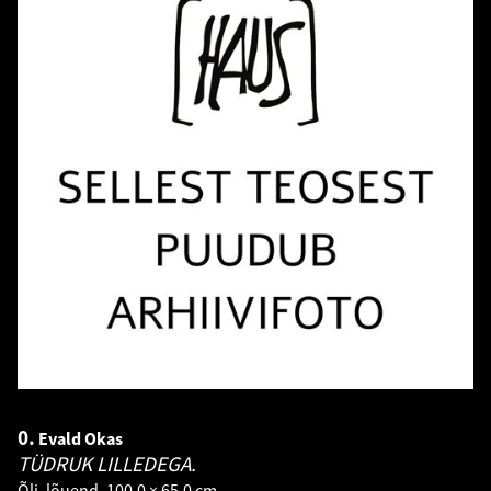
0.
Evald Okas
TÜDRUK LILLEDEGA.
Õli, lõuend. 100.0 × 65.0 cm