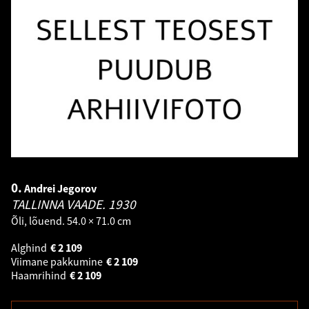
0.
Andrei Jegorov
TALLINNA VAADE.
1930
Õli, lõuend. 54.0 × 71.0 cm
Alghind
€
2 109
Viimane pakkumine
€
2 109
Haamrihind
€
2 109