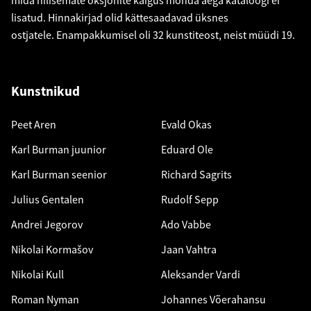
mida hilisemate oksjonite käigus mõnda aega kataloogi ei
lisatud. Hinnakirjad olid kättesaadavad üksnes
ostjatele. Enampakkumisel oli 32 kunstiteost, neist müüdi 19.
Kunstnikud
Peet Aren
Evald Okas
Karl Burman juunior
Eduard Ole
Karl Burman seenior
Richard Sagrits
Julius Gentalen
Rudolf Sepp
Andrei Jegorov
Ado Vabbe
Nikolai Kormašov
Jaan Vahtra
Nikolai Kull
Aleksander Vardi
Roman Nyman
Johannes Võerahansu