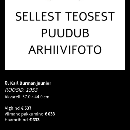
0.
Karl Burman juunior
ROOSID.
1953
Akvarell. 57.0 × 44.0 cm
Alghind
€
537
Viimane pakkumine
€
633
Haamrihind
€
633