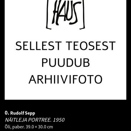
0.
Rudolf Sepp
NÄITLEJA PORTREE.
1950
Õli, paber. 39.0 × 30.0 cm