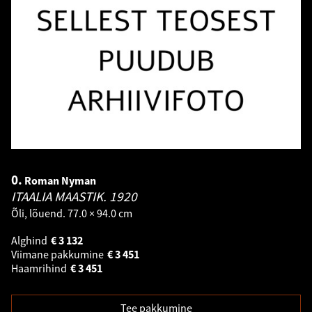
0.
Roman Nyman
ITAALIA MAASTIK.
1920
Õli, lõuend. 77.0 × 94.0 cm
Alghind
€
3 132
Viimane pakkumine
€
3 451
Haamrihind
€
3 451
Tee pakkumine