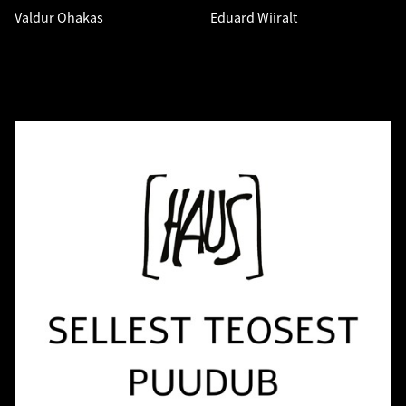
Valdur Ohakas
Eduard Wiiralt