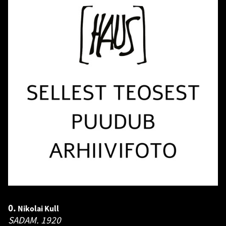
0.
Nikolai Kull
SADAM.
1920