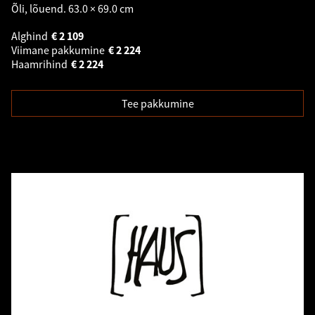
Õli, lõuend. 63.0 × 69.0 cm
Alghind
€
2 109
Viimane pakkumine
€
2 224
Haamrihind
€
2 224
Tee pakkumine