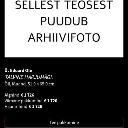
0.
Eduard Ole
TALVINE HARJUMÄGI.
Õli, lõuend. 51.0 × 65.0 cm
Alghind
€
1 726
Viimane pakkumine
€
1 726
Haamrihind
€
1 726
Tee pakkumine