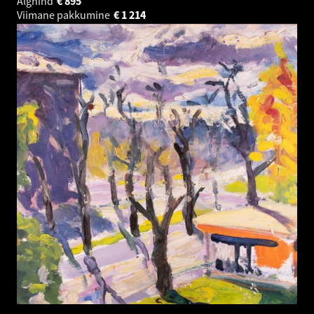
Alghind
€
895
Viimane pakkumine
€
1 214