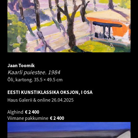
Jaan Toomik
Kaarli puiestee.
1984
Õli, kartong. 35.5 × 49.5 cm
EESTI KUNSTIKLASSIKA OKSJON, I OSA
Haus Galerii & online
26.04.2025
Alghind
€
2 400
Viimane pakkumine
€
2 400