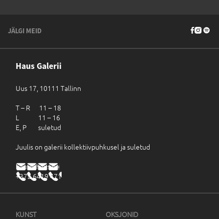
JÄLGI MEID
Haus Galerii
Uus 17, 10111 Tallinn
T – R 11 – 18
L 11 – 16
E, P suletud
Juulis on galerii kollektiivpuhkusel ja suletud
haus@haus.ee
+372 6419 471
KUNST
OKSJONID