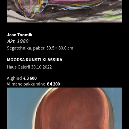
Jaan Toomik
Akt.
1989
Segatehnika, paber. 59.5 × 80.0 cm
MOODSA KUNSTI KLASSIKA
Haus Galerii
30.10.2022
Alghind
€
3 600
Viimane pakkumine
€
4 200