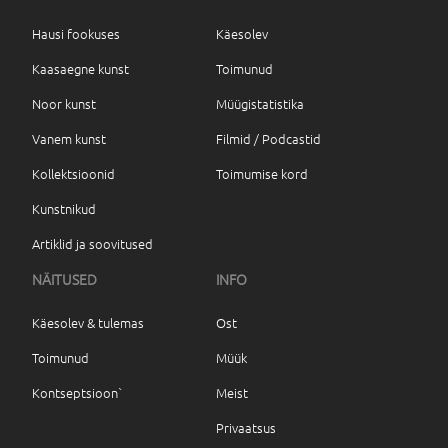
Hausi fookuses
Käesolev
Kaasaegne kunst
Toimunud
Noor kunst
Müügistatistika
Vanem kunst
Filmid / Podcastid
Kollektsioonid
Toimumise kord
Kunstnikud
Artiklid ja soovitused
NÄITUSED
INFO
Käesolev & tulemas
Ost
Toimunud
Müük
Kontseptsioon`
Meist
Privaatsus