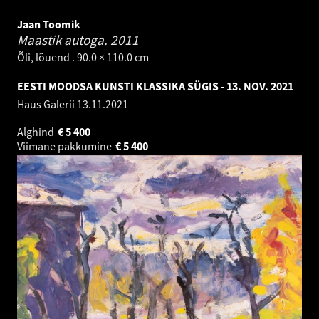
Jaan Toomik
Maastik autoga.
2011
Õli, lõuend . 90.0 × 110.0 cm
EESTI MOODSA KUNSTI KLASSIKA SÜGIS - 13. NOV. 2021
Haus Galerii
13.11.2021
Alghind
€
5 400
Viimane pakkumine
€
5 400