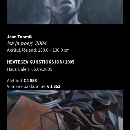
Jaan Toomik
Isa ja poeg.
2004
Akrüül, lõuend. 180.0 × 130.0 cm
HEATEGEV KUNSTIOKSJON/ 2005
Haus Galerii
06.09.2005
Alghind
€
1 853
Viimane pakkumine
€
1 853