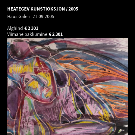
HEATEGEV KUNSTIOKSJON / 2005
Haus Galerii
21.09.2005
Alghind
€
2 301
Viimane pakkumine
€
2 301