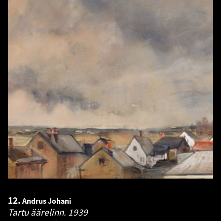
12.
Andrus Johani
Tartu äärelinn.
1939