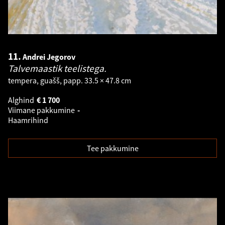
11.
Andrei Jegorov
Talvemaastik teelistega.
tempera, guašš, papp. 33.5 × 47.8 cm
Alghind
€
1 700
Viimane pakkumine
-
Haamrihind
Tee pakkumine