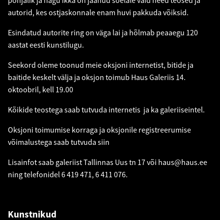
põhjalik ja nagu ikka on jäänud sõelale vaid need teosed ja
autorid, kes ostjaskonnale enam huvi pakkuda võiksid.
Esindatud autorite ring on väga lai ja hõlmab peaaegu 120
aastat eesti kunstilugu.
Seekord oleme toonud meie oksjoni internetist, bitide ja
baitide keskelt välja ja oksjon toimub Haus Galeriis 14.
oktoobril, kell 19.00
Kõikide teostega saab tutvuda internetis ja ka galeriiseintel.
Oksjoni toimumise korraga ja oksjonile registreerumise
võimalustega saab tutvuda
siin
Lisainfot saab galeriist Tallinnas Uus tn 17 või
haus@haus.ee
ning telefonidel 6 419 471, 6 411 076.
Kunstnikud