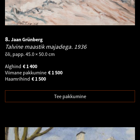
8.
Jaan Grünberg
Talvine maastik majadega.
1936
õli, papp. 45.0 × 50.0 cm
Alghind
€
1 400
Viimane pakkumine
€
1 500
Haamrihind
€
1 500
Tee pakkumine