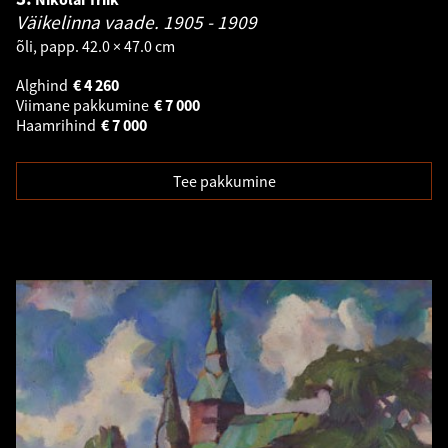
Väikelinna vaade.
1905 - 1909
õli, papp. 42.0 × 47.0 cm
Alghind
€
4 260
Viimane pakkumine
€
7 000
Haamrihind
€
7 000
Tee pakkumine