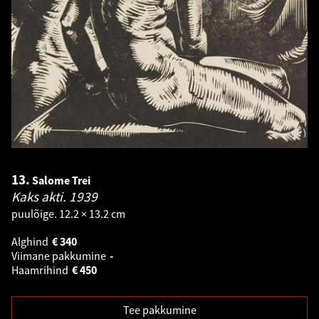
13.
Salome Trei
Kaks akti.
1939
puulõige. 12.2 × 13.2 cm
Alghind
€
340
Viimane pakkumine
-
Haamrihind
€
450
Tee pakkumine