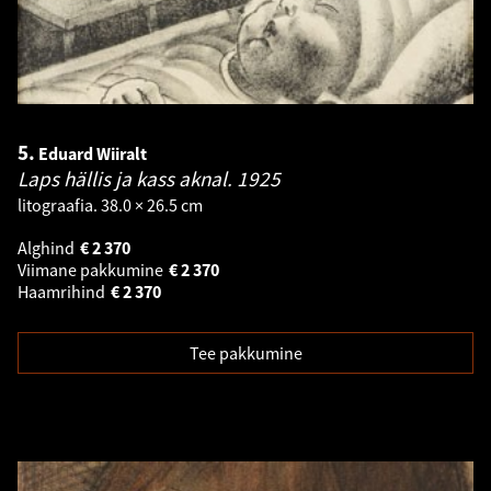
5.
Eduard Wiiralt
Laps hällis ja kass aknal.
1925
litograafia. 38.0 × 26.5 cm
Alghind
€
2 370
Viimane pakkumine
€
2 370
Haamrihind
€
2 370
Tee pakkumine