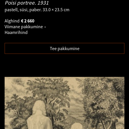
Poisi portree.
1931
pastell, süsi, paber. 33.0 × 23.5 cm
Alghind
€
2 660
Viimane pakkumine
-
Haamrihind
Tee pakkumine