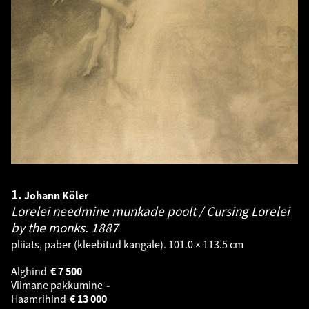
1.
Johann Köler
Lorelei needmine munkade poolt / Cursing Lorelei
by the monks.
1887
pliiats, paber (kleebitud kangale). 101.0 × 113.5 cm
Alghind
€
7 500
Viimane pakkumine
-
Haamrihind
€
13 000