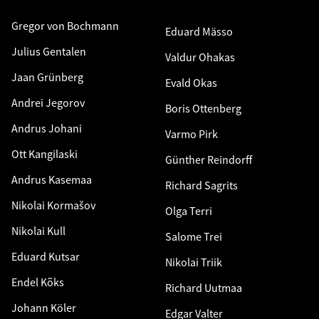
Gregor von Bochmann
Eduard Mässo
Julius Gentalen
Valdur Ohakas
Jaan Grünberg
Evald Okas
Andrei Jegorov
Boris Ottenberg
Andrus Johani
Varmo Pirk
Ott Kangilaski
Günther Reindorff
Andrus Kasemaa
Richard Sagrits
Nikolai Kormašov
Olga Terri
Nikolai Kull
Salome Trei
Eduard Kutsar
Nikolai Triik
Endel Kõks
Richard Uutmaa
Johann Köler
Edgar Valter