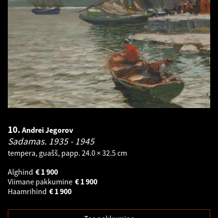
10.
Andrei Jegorov
Sadamas.
1935 - 1945
tempera, guašš, papp. 24.0 × 32.5 cm
Alghind
€
1 900
Viimane pakkumine
€
1 900
Haamrihind
€
1 900