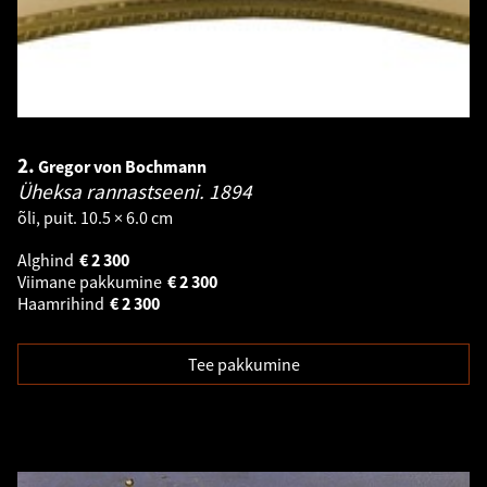
2.
Gregor von Bochmann
Üheksa rannastseeni.
1894
õli, puit. 10.5 × 6.0 cm
Alghind
€
2 300
Viimane pakkumine
€
2 300
Haamrihind
€
2 300
Tee pakkumine