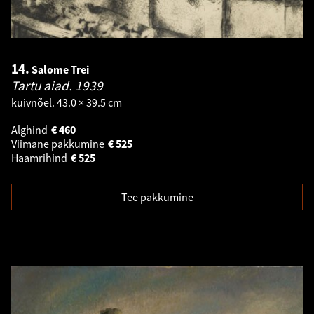
14.
Salome Trei
Tartu aiad.
1939
kuivnõel. 43.0 × 39.5 cm
Alghind
€
460
Viimane pakkumine
€
525
Haamrihind
€
525
Tee pakkumine