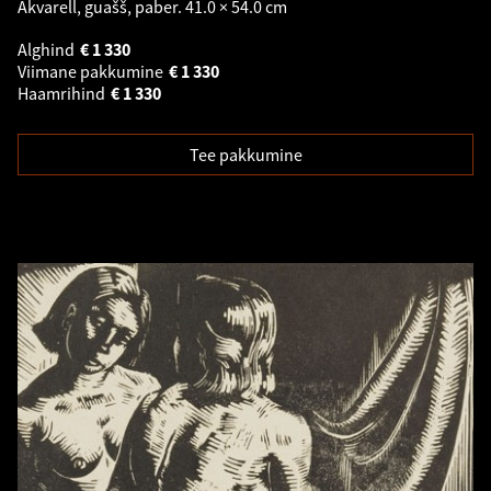
Akvarell, guašš, paber. 41.0 × 54.0 cm
Alghind
€
1 330
Viimane pakkumine
€
1 330
Haamrihind
€
1 330
Tee pakkumine