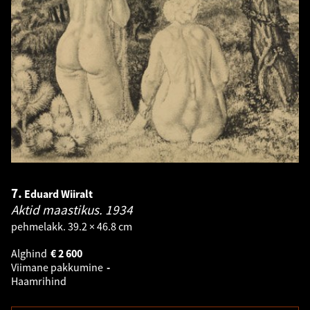
7.
Eduard Wiiralt
Aktid maastikus.
1934
pehmelakk. 39.2 × 46.8 cm
Alghind
€
2 600
Viimane pakkumine
-
Haamrihind