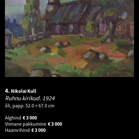
4.
Nikolai Kull
Ruhnu kirikud.
1924
õli, papp. 52.0 × 67.0 cm
Alghind
€
3 000
Viimane pakkumine
€
3 000
Haamrihind
€
3 000