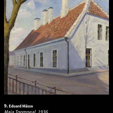
9.
Eduard Mässo
Maja Toompeal.
1936