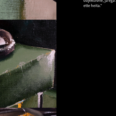
objektiivne, ja eg
ette heita.”