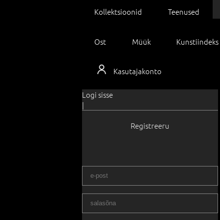
Kollektsioonid
Teenused
Ost
Müük
Kunstiindeks
Kasutajakonto
Logi sisse
|
Registreeru