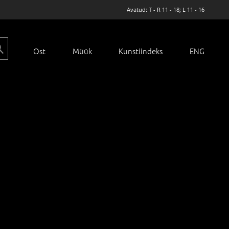
Avatud: T - R 11 - 18; L 11 - 16
Ost
Müük
Kunstiindeks
ENG