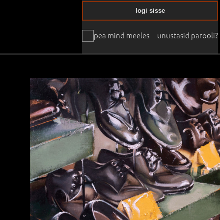
logi sisse
pea mind meeles
unustasid parooli?