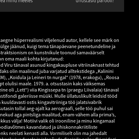
ea mind meeles
unustasid parooli?
egne hüperrealismi viljelenud autor, kellele see märk on
külge jäänud, kuigi tema tänapäevane peenetundeline ja
straktsionism on kunstnikule toonud samaväärselt
on oma maali kohta kirjutanud:
tud Viru tänaval asunud kingakaupluse vitriinaknast tehtud
daks olin maalinud juba varjatud alltekstidega „Kalinini
M), „Koidula ja Leineri tn nurgal“ (1978, erakogu), „Roosa
jpt olulisi maale. 1979. a. otsustasin kaks väiksemas
ine oli „Lett“) viia Kingissepa tn (praegu Liivalaia) tänaval
ifondi galeriisse müüki. Mulle üllatuslikult leidsid tööd
 kuuldavasti ostis kingavitriiniga töö jalatsivabrik
sin tollal aeg-ajalt ka aerograafi, selle töö puhul sai
nekud aga pintsliga maalitud, enam-vähem alla prima’s,
kkus välja! Motiivi valik oli irooniline ja minu kingamaal
roodiavõtmes kavandatud ja ühiskonnakriitiliste
nks neelati kenasti alla. Vormiliselt olin ma jahedalt