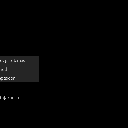
ev ja tulemas
nud
eptsioon
tajakonto