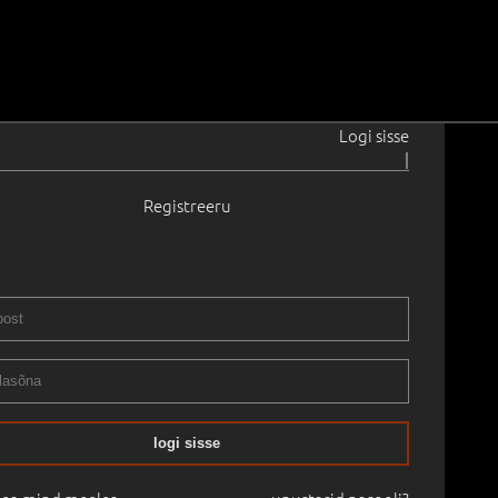
Logi sisse
|
Registreeru
57
8.0 cm
Raamitud
STIKLASSIKA OKSJON - SÜGIS 2020
30.10.2020
logi sisse
mine:
€
17 000