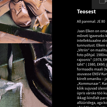
p
Teosest
All paremal: JE 80
Jaan Elken on omaa
mõneti igaveseks 
intellektuaalne ab
tunnustust. Elken 
„Vitriin“ on maali
foto põhjal. 1980n
rajoonis“ (1978, EK
täht“ ( 1980, EKM) 
formaadis maali (te
asuvasse ENSV Kunst
kiirelt omaniku – ja
„Kommunaar“. Kasuta
kõik sujuvad ülemi
üpris värske töö ku
ikkagi kindlalt pa
allüüridega, aga ko