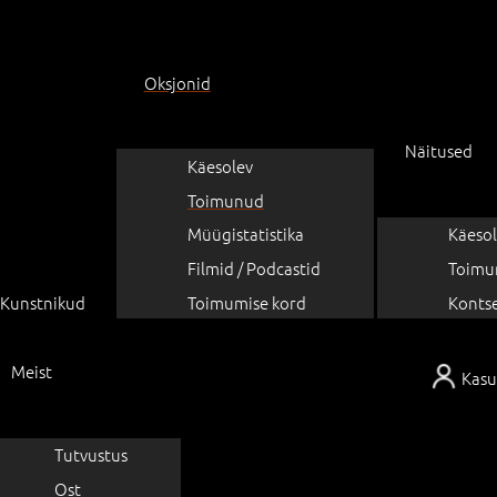
Oksjonid
Näitused
Käesolev
Toimunud
Müügistatistika
Käesol
Filmid / Podcastid
Toimu
Kunstnikud
Toimumise kord
Konts
Meist
Kasu
Tutvustus
Ost