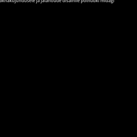
a aknakujundusele ja jalanõude disainile polnudki midagi