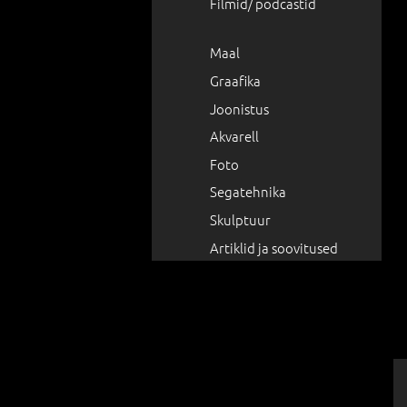
Filmid/ podcastid
Maal
Graafika
Joonistus
Akvarell
Foto
Segatehnika
Skulptuur
Artiklid ja soovitused