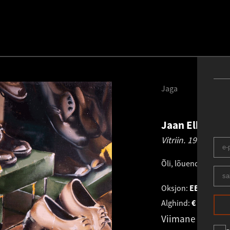
Jaga
Jaan Elken
19
Vitriin.
1980
Õli, lõuend
.
76.0 × 9
Oksjon:
EESTI KUN
Alghind:
€
8 400
Viimane pakku