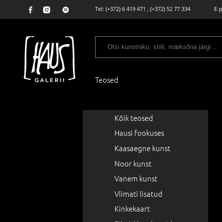
Tel:
(+372) 6 419 471
,
(+372) 52 77 334
E-
Teosed
Kõik teosed
Hausi fookuses
Kaasaegne kunst
Noor kunst
Vanem kunst
Viimati lisatud
Kinkekaart