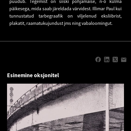
puudub. Tegemist on siiski põhjamaise, n-ö külma
päikesega, mida saab järeldada värvidest. Illimar Paul kui
tunnustatud tarbegraafik on viljelenud eksliibrist,
plakatit, raamatukujundust jms ning vabaloomingut.
Esinemine oksjonitel