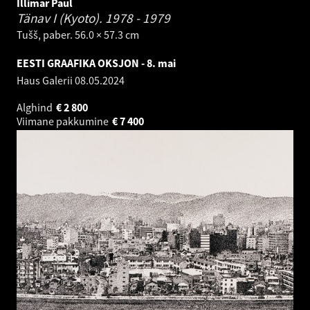
Illimar Paul
Tänav I (Kyoto).
1978 - 1979
Tušš, paber. 56.0 × 57.3 cm
EESTI GRAAFIKA OKSJON - 8. mai
Haus Galerii
08.05.2024
Alghind
€
2 800
Viimane pakkumine
€
7 400