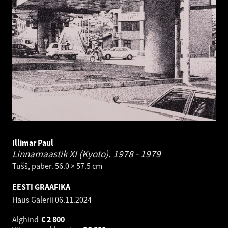
Illimar Paul
Linnamaastik XI (Kyoto).
1978 - 1979
Tušš, paber. 56.0 × 57.5 cm
EESTI GRAAFIKA
Haus Galerii
06.11.2024
Alghind
€
2 800