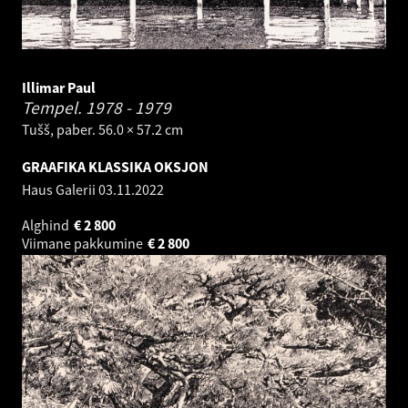
Illimar Paul
Tempel.
1978 - 1979
Tušš, paber. 56.0 × 57.2 cm
GRAAFIKA KLASSIKA OKSJON
Haus Galerii
03.11.2022
Alghind
€
2 800
Viimane pakkumine
€
2 800