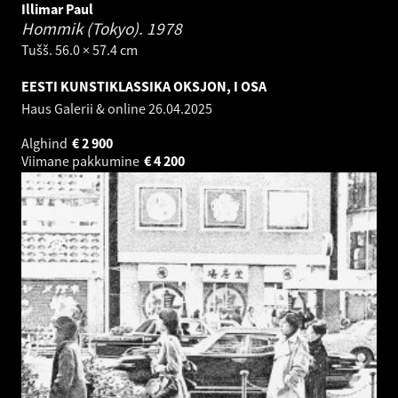
Illimar Paul
Hommik (Tokyo).
1978
Tušš. 56.0 × 57.4 cm
EESTI KUNSTIKLASSIKA OKSJON, I OSA
Haus Galerii & online
26.04.2025
Alghind
€
2 900
Viimane pakkumine
€
4 200