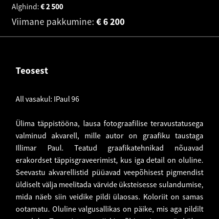
Alghind:
€
2 500
Viimane pakkumine:
€
6 200
Teosest
All vasakul: IPaul 96
Ülima täppistööna, lausa fotograafilise teravustatusega
valminud akvarell, mille autor on graafiku taustaga
Illimar Paul. Teatud graafikatehnikad nõuavad
erakordset täppisgraveerimist, kus iga detail on oluline.
Seevastu akvarellistid püüavad veepõhisest pigmendist
üldiselt välja meelitada värvide üksteisesse sulandumise,
mida näeb siin veidike pildi ülaosas. Koloriit on samas
ootamatu. Oluline valgusallikas on päike, mis aga pildilt