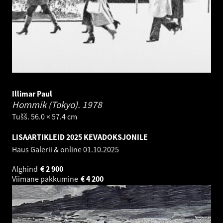
Illimar Paul
Hommik (Tokyo).
1978
Tušš. 56.0 × 57.4 cm
LISAARTIKLEID 2025 KEVADOKSJONILE
Haus Galerii & online
01.10.2025
Alghind
€
2 900
Viimane pakkumine
€
4 200