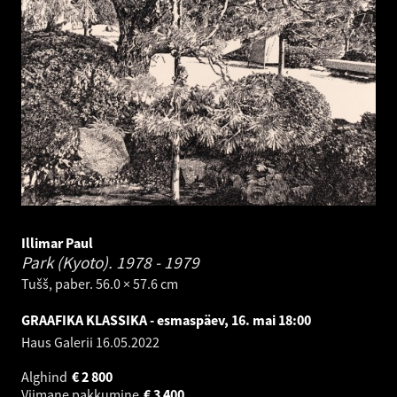
Illimar Paul
Park (Kyoto).
1978 - 1979
Tušš, paber. 56.0 × 57.6 cm
GRAAFIKA KLASSIKA - esmaspäev, 16. mai 18:00
Haus Galerii
16.05.2022
Alghind
€
2 800
Viimane pakkumine
€
3 400