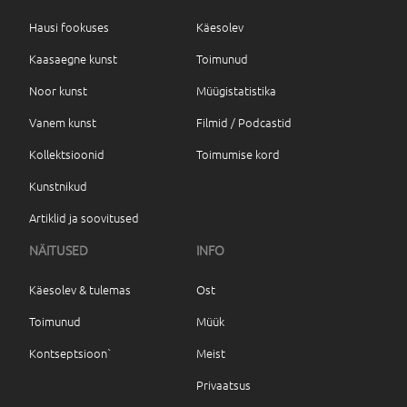
Hausi fookuses
Käesolev
Kaasaegne kunst
Toimunud
Noor kunst
Müügistatistika
Vanem kunst
Filmid / Podcastid
Kollektsioonid
Toimumise kord
Kunstnikud
Artiklid ja soovitused
NÄITUSED
INFO
Käesolev & tulemas
Ost
Toimunud
Müük
Kontseptsioon`
Meist
Privaatsus