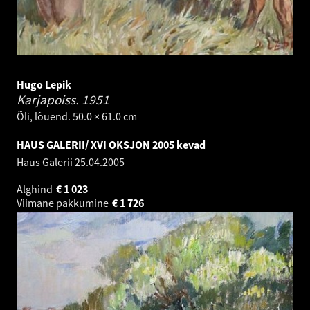
Hugo Lepik
Karjapoiss.
1951
Õli, lõuend. 50.0 × 61.0 cm
HAUS GALERII/ XVI OKSJON 2005 kevad
Haus Galerii
25.04.2005
Alghind
€
1 023
Viimane pakkumine
€
1 726