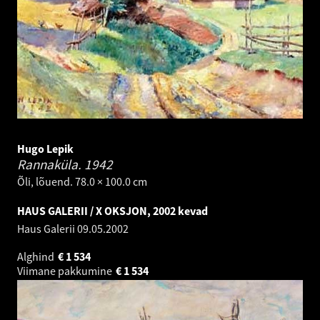
Hugo Lepik
Rannaküla.
1942
Õli, lõuend. 78.0 × 100.0 cm
HAUS GALERII / X OKSJON, 2002 kevad
Haus Galerii
09.05.2002
Alghind
€
1 534
Viimane pakkumine
€
1 534