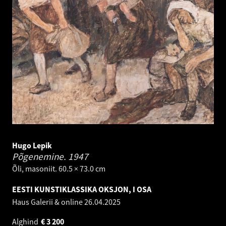
Hugo Lepik
Põgenemine.
1947
Õli, masoniit. 60.5 × 73.0 cm
EESTI KUNSTIKLASSIKA OKSJON, I OSA
Haus Galerii & online
26.04.2025
Alghind
€
3 200