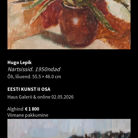
Hugo Lepik
Nartsissid.
1950ndad
Õli, lõuend. 55.5 × 46.0 cm
EESTI KUNST II OSA
Haus Galerii & online
02.05.2026
Alghind
€
1 800
Viimane pakkumine