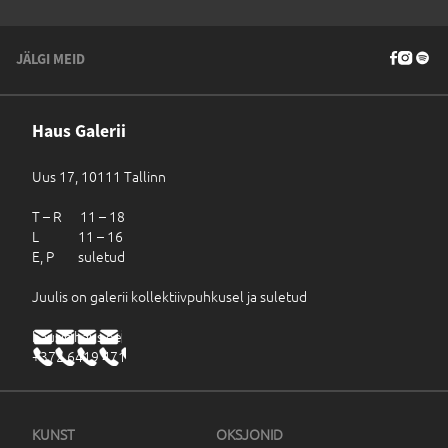
JÄLGI MEID
Haus Galerii
Uus 17, 10111 Tallinn
T – R 11 – 18
L 11 – 16
E, P suletud
Juulis on galerii kollektiivpuhkusel ja suletud
haus@haus.ee
+372 6419 471
KUNST
OKSJONID