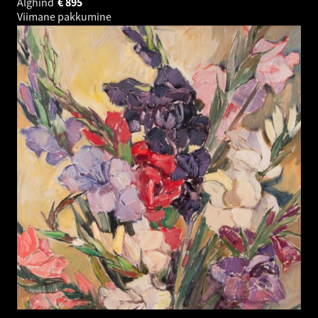
Alghind
€
895
Viimane pakkumine