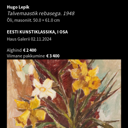
Hugo Lepik
Talvemaastik rebasega.
1948
Õli, masoniit. 50.0 × 61.0 cm
EESTI KUNSTIKLASSIKA, I OSA
Haus Galerii
02.11.2024
Alghind
€
2 400
Viimane pakkumine
€
3 400