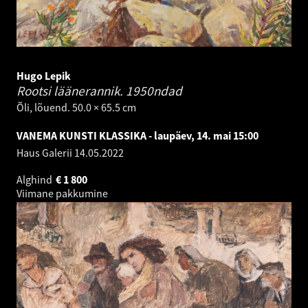
Hugo Lepik
Rootsi läänerannik.
1950ndad
Õli, lõuend. 50.0 × 65.5 cm
VANEMA KUNSTI KLASSIKA - laupäev, 14. mai 15:00
Haus Galerii
14.05.2022
Alghind
€
1 800
Viimane pakkumine