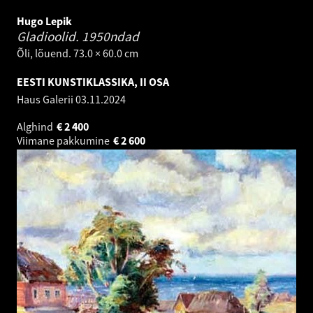
Hugo Lepik
Gladioolid.
1950ndad
Õli, lõuend. 73.0 × 60.0 cm
EESTI KUNSTIKLASSIKA, II OSA
Haus Galerii
03.11.2024
Alghind
€
2 400
Viimane pakkumine
€
2 600