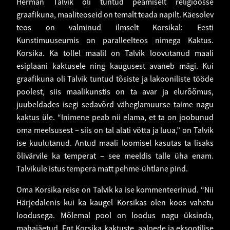
Herman Talvik oli tuntud peamiselt religioosse
graafikuna, maaliteoseid on temalt teada napilt. Käesolev
teos on valminud ilmselt Korsikal: Eesti
Kunstimuuseumis on paralleelteos nimega Kaktus.
Korsika. Ka tollel maalil on Talvik loovutanud maali
esiplaani kaktusele ning kaugusest avaneb mägi. Kui
graafikuna oli Talvik tuntud tõsiste ja lakooniliste tööde
poolest, siis maalikunstis on ta avar ja elurõõmus,
juubeldades isegi sedavõrd väheglamuurse taime nagu
kaktus üle. “Inimene peab nii elama, et ta on joobunud
oma meelsusest – siis on tal alati vötta ja luua,” on Talvik
ise kuulutanud. Antud maali loomisel kasutas ta lisaks
õlivärvile ka temperat – see meeldis talle üha enam.
Talvikule istus tempera matt pehme-ühtlane pind.
Oma Korsika reise on Talvik ka ise kommenteerinud. “Nii
Härjedalenis kui ka kaugel Korsikas olen koos vahetu
loodusega. Mõlemal pool on loodus nagu üksinda,
mahajäetud. Ent Korsika kaktuste, aaloede ja eksootilise