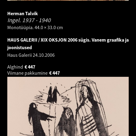
Herman Talvik
Ingel.
1937 - 1940
Monotüüpia. 44.0 × 33.0 cm
HAUS GALERII / XIX OKSJON 2006 sügis. Vanem graafika ja
joonistused
Haus Galerii
24.10.2006
Alghind
€
447
Viimane pakkumine
€
447