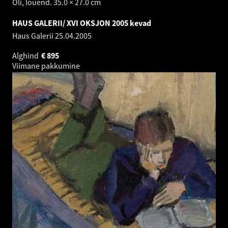
Õli, lõuend. 35.0 × 27.0 cm
HAUS GALERII/ XVI OKSJON 2005 kevad
Haus Galerii
25.04.2005
Alghind
€
895
Viimane pakkumine