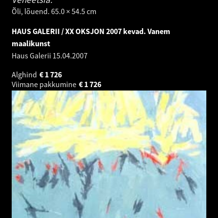
Õli, lõuend. 65.0 × 54.5 cm
HAUS GALERII / XX OKSJON 2007 kevad. Vanem
maalikunst
Haus Galerii
15.04.2007
Alghind
€
1 726
Viimane pakkumine
€
1 726