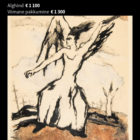
Alghind
€
1 100
Viimane pakkumine
€
1 300