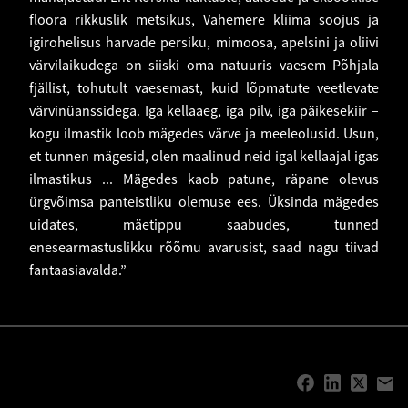
floora rikkuslik metsikus, Vahemere kliima soojus ja
igirohelisus harvade persiku, mimoosa, apelsini ja oliivi
värvilaikudega on siiski oma natuuris vaesem Põhjala
fjällist, tohutult vaesemast, kuid lõpmatute veetlevate
värvinüanssidega. Iga kellaaeg, iga pilv, iga päikesekiir –
kogu ilmastik loob mägedes värve ja meeleolusid. Usun,
et tunnen mägesid, olen maalinud neid igal kellaajal igas
ilmastikus ... Mägedes kaob patune, räpane olevus
ürgvõimsa panteistliku olemuse ees. Üksinda mägedes
uidates, mäetippu saabudes, tunned
enesearmastuslikku rõõmu avarusist, saad nagu tiivad
fantaasiavalda.”