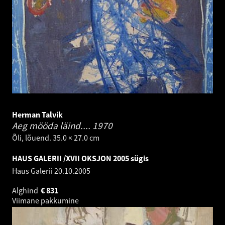
Herman Talvik
Aeg mööda läind....
1970
Õli, lõuend. 35.0 × 27.0 cm
HAUS GALERII /XVII OKSJON 2005 sügis
Haus Galerii
20.10.2005
Alghind
€
831
Viimane pakkumine