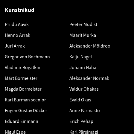
Kunstnikud
Priidu Aavik
Peeter Mudist
Henno Arrak
Maarit Murka
Jüri Arrak
Aleksander Möldroo
Gregor von Bochmann
Kalju Nagel
Vladimir Bogatkin
Johann Naha
Märt Bormeister
Aleksander Normak
Magda Bormeister
Valdur Ohakas
Karl Burman seenior
Evald Okas
Eugen Gustav Dücker
Anne Parmasto
Eduard Einmann
Erich Pehap
Nigul Espe
Karl Pärsimägi