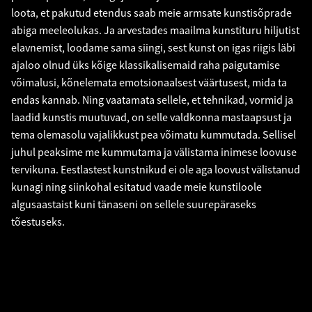
loota, et pakutud etendus saab meie armsate kunstisõprade
abiga meeleolukas. Ja arvestades maailma kunstituru hiljutist
elavnemist, loodame sama siingi, sest kunst on igas riigis läbi
ajaloo olnud üks kõige klassikalisemaid raha paigutamise
võimalusi, kõnelemata emotsionaalsest väärtusest, mida ta
endas kannab. Ning vaatamata sellele, et tehnikad, vormid ja
laadid kunstis muutuvad, on selle valdkonna mastaapsust ja
tema olemasolu vajalikkust pea võimatu kummutada. Sellisel
juhul peaksime me kummutama ja välistama inimese loovuse
tervikuna. Eestlastest kunstnikud ei ole aga loovust välistanud
kunagi ning siinkohal esitatud vaade meie kunstiloole
algusaastaist kuni tänaseni on sellele suurepäraseks
tõestuseks.