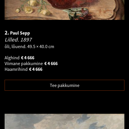
2.
Paul Sepp
Lilled.
1897
õli, lõuend. 49.5 × 40.0 cm
Alghind
€
4 666
Viimane pakkumine
€
4 666
Haamrihind
€
4 666
Tee pakkumine