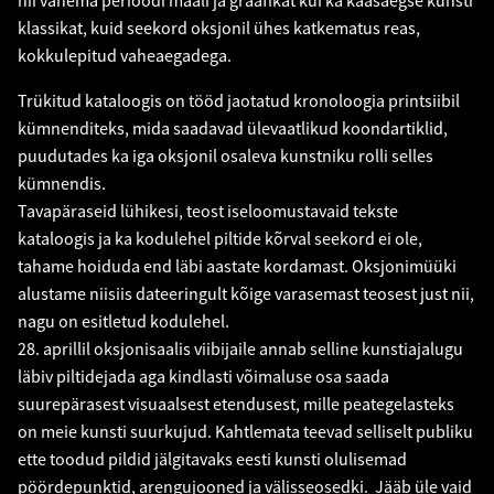
nii vanema perioodi maali ja graafikat kui ka kaasaegse kunsti
klassikat, kuid seekord oksjonil ühes katkematus reas,
kokkulepitud vaheaegadega.
Trükitud kataloogis on tööd jaotatud kronoloogia printsiibil
kümnenditeks, mida saadavad ülevaatlikud koondartiklid,
puudutades ka iga oksjonil osaleva kunstniku rolli selles
kümnendis.
Tavapäraseid lühikesi, teost iseloomustavaid tekste
kataloogis ja ka kodulehel piltide kõrval seekord ei ole,
tahame hoiduda end läbi aastate kordamast. Oksjonimüüki
alustame niisiis dateeringult kõige varasemast teosest just nii,
nagu on esitletud kodulehel.
28. aprillil oksjonisaalis viibijaile annab selline kunstiajalugu
läbiv piltidejada aga kindlasti võimaluse osa saada
suurepärasest visuaalsest etendusest, mille peategelasteks
on meie kunsti suurkujud. Kahtlemata teevad selliselt publiku
ette toodud pildid jälgitavaks eesti kunsti olulisemad
pöördepunktid, arengujooned ja välisseosedki. Jääb üle vaid