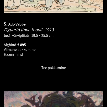
5.
Ado Vabbe
Figuurid linna foonil.
1913
tušš, värvipliiats. 19.5 × 25.5 cm
Alghind
€
895
Viimane pakkumine
-
Haamrihind
Tee pakkumine