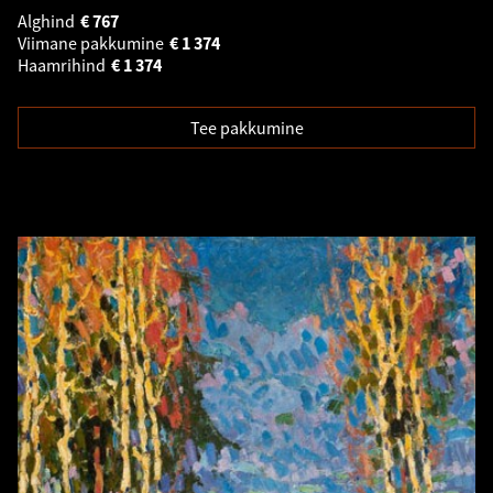
Alghind
€
767
Viimane pakkumine
€
1 374
Haamrihind
€
1 374
Tee pakkumine