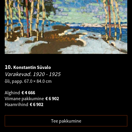
10.
Konstantin Süvalo
Varakevad.
1920 - 1925
õli, papp. 67.0 × 84.0 cm
Alghind
€
4 666
Viimane pakkumine
€
6 902
Haamrihind
€
6 902
Tee pakkumine