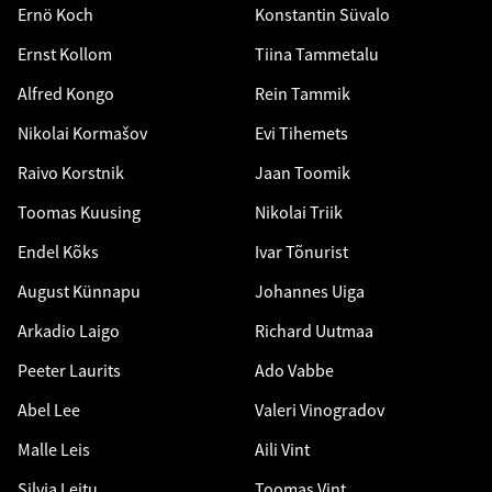
Ernö Koch
Konstantin Süvalo
Ernst Kollom
Tiina Tammetalu
Alfred Kongo
Rein Tammik
Nikolai Kormašov
Evi Tihemets
Raivo Korstnik
Jaan Toomik
Toomas Kuusing
Nikolai Triik
Endel Kõks
Ivar Tõnurist
August Künnapu
Johannes Uiga
Arkadio Laigo
Richard Uutmaa
Peeter Laurits
Ado Vabbe
Abel Lee
Valeri Vinogradov
Malle Leis
Aili Vint
Silvia Leitu
Toomas Vint