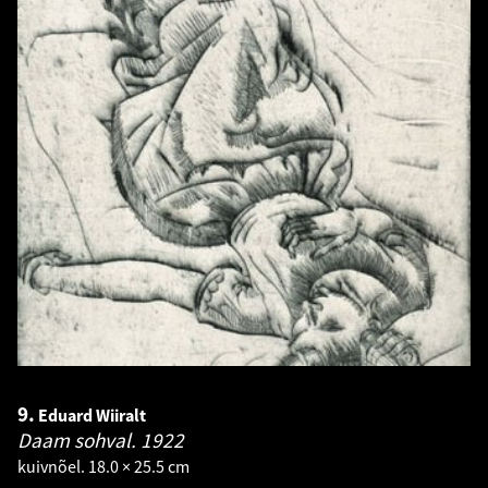
9.
Eduard Wiiralt
Daam sohval.
1922
kuivnõel. 18.0 × 25.5 cm