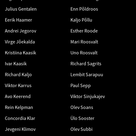
Julius Gentalen
Enn Põldroos
Eerik Haamer
Kaljo Põllu
Andrei Jegorov
Esther Roode
Virge Jõekalda
Mari Roosvalt
Kristiina Kaasik
Uno Roosvalt
Ivar Kaasik
Richard Sagrits
Richard Kaljo
Lembit Sarapuu
Viktor Karrus
Paul Sepp
Avo Keerend
Viktor Sinjukajev
Rein Kelpman
Olev Soans
Concordia Klar
Ülo Sooster
Jevgeni Klimov
Olev Subbi