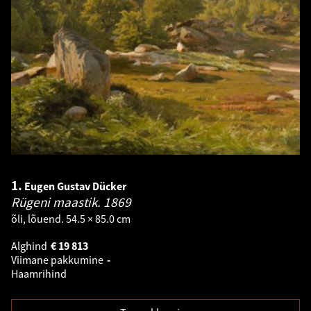
1.
Eugen Gustav Dücker
Rügeni maastik.
1869
õli, lõuend. 54.5 × 85.0 cm
Alghind
€
19 813
Viimane pakkumine
-
Haamrihind