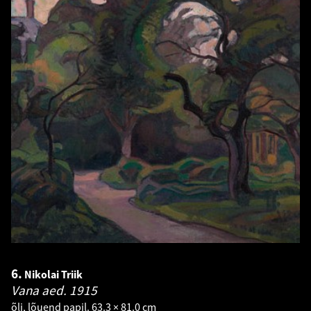
6.
Nikolai Triik
Vana aed.
1915
õli, lõuend papil. 63.3 × 81.0 cm