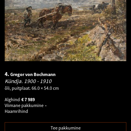
4.
Gregor von Bochmann
Kündja.
1900 - 1910
õli, puitplaat. 66.0 × 54.0 cm
Alghind
€
7 989
Viimane pakkumine
-
Haamrihind
Tee pakkumine