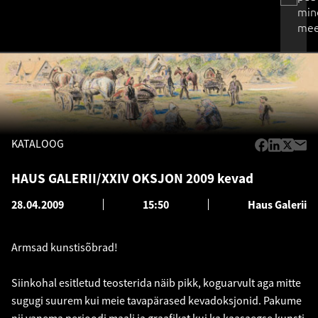
min
mee
KATALOOG
HAUS GALERII/XXIV OKSJON 2009 kevad
28.04.2009
15:50
Haus Galerii
Armsad kunstisõbrad!
Siinkohal esitletud teosterida näib pikk, koguarvult aga mitte
sugugi suurem kui meie tavapärased kevadoksjonid. Pakume