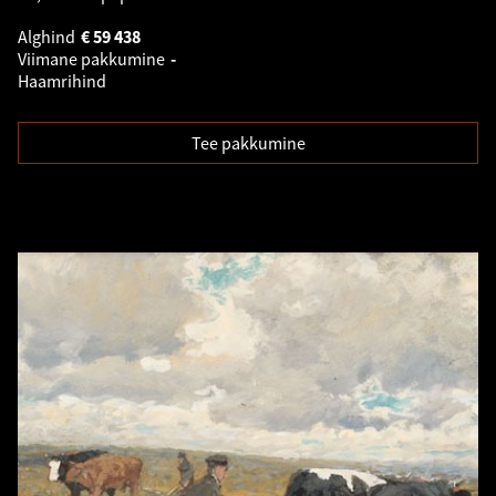
Alghind
€
59 438
Viimane pakkumine
-
Haamrihind
Tee pakkumine