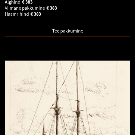
Alghind
€
383
Viimane pakkumine
€
383
Haamrihind
€
383
Tee pakkumine