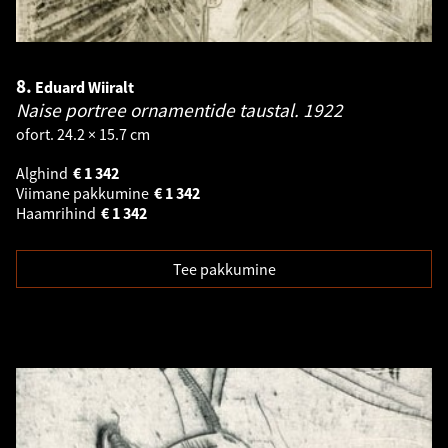
8.
Eduard Wiiralt
Naise portree ornamentide taustal.
1922
ofort. 24.2 × 15.7 cm
Alghind
€
1 342
Viimane pakkumine
€
1 342
Haamrihind
€
1 342
Tee pakkumine