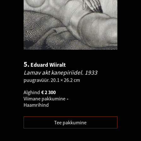
5.
Eduard Wiiralt
Lamav akt kanepiriidel.
1933
puugravüür. 20.1 × 26.2 cm
Alghind
€
2 300
Viimane pakkumine
-
Haamrihind
Tee pakkumine