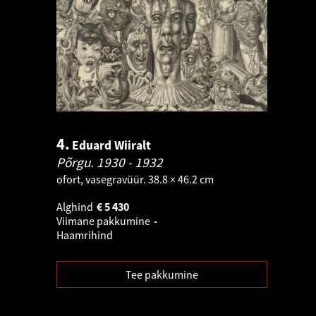
4.
Eduard Wiiralt
Põrgu.
1930 - 1932
ofort, vasegravüür. 38.8 × 46.2 cm
Alghind
€
5 430
Viimane pakkumine
-
Haamrihind
Tee pakkumine