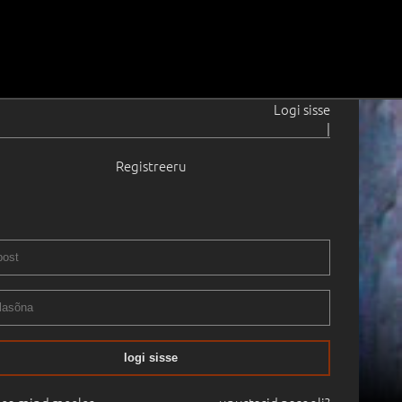
Logi sisse
|
Registreeru
logi sisse
02.05.2011
00:00
Haus Galerii