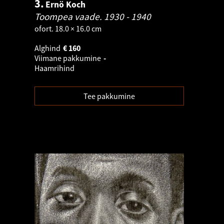
3.
Ernö Koch
Toompea vaade.
1930 - 1940
ofort. 18.0 × 16.0 cm
Alghind
€
160
Viimane pakkumine
-
Haamrihind
Tee pakkumine