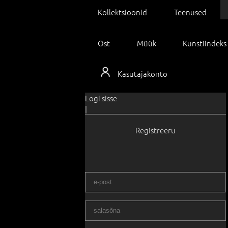
Kollektsioonid
Teenused
Ost
Müük
Kunstiindeks
Kasutajakonto
Logi sisse
|
Registreeru