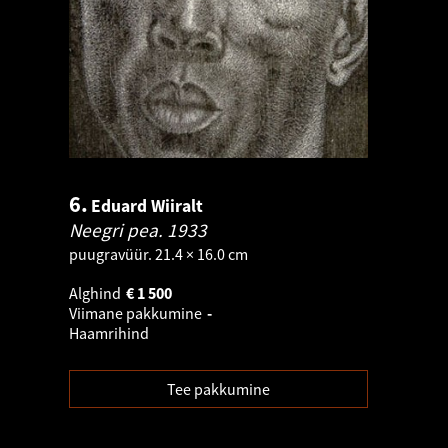
6.
Eduard Wiiralt
Neegri pea.
1933
puugravüür. 21.4 × 16.0 cm
Alghind
€
1 500
Viimane pakkumine
-
Haamrihind
Tee pakkumine