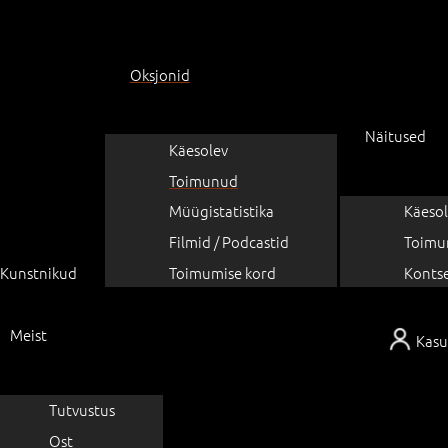
Oksjonid
Näitused
Käesolev
Toimunud
Müügistatistika
Käesol
Filmid / Podcastid
Toimu
Kunstnikud
Toimumise kord
Konts
Meist
Kasu
Tutvustus
Ost