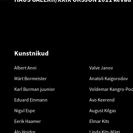
Kunstnikud
Albert Anni
Valve Janov
Märt Bormeister
Anatoli Kaigorodov
Karl Burman juunior
Voldemar Kangro-Poo
Eduard Einmann
Avo Keerend
Nigul Espe
August Kilgas
Eerik Haamer
Elmar Kits
Alo Hoidre
Linda Kits-Mägi