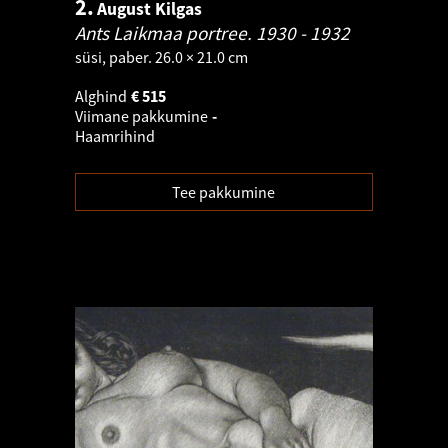
2.
August Kilgas
Ants Laikmaa portree.
1930 - 1932
süsi, paber. 26.0 × 21.0 cm
Alghind
€
515
Viimane pakkumine
-
Haamrihind
Tee pakkumine