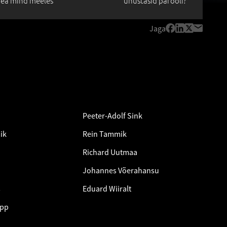
ea mind meeles
unustasid parooli?
Jaga
Peeter-Adolf Sink
ik
Rein Tammik
Richard Uutmaa
Johannes Võerahansu
s
Eduard Wiiralt
epp