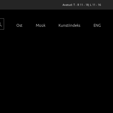
Avatud: T - R 11 - 18; L 11 - 16
Ost
Müük
Kunstiindeks
ENG