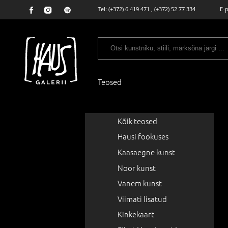
Tel:
(+372) 6 419 471
,
(+372) 52 77 334
E-
Teosed
Kõik teosed
Hausi fookuses
Kaasaegne kunst
Noor kunst
Vanem kunst
Viimati lisatud
Kinkekaart