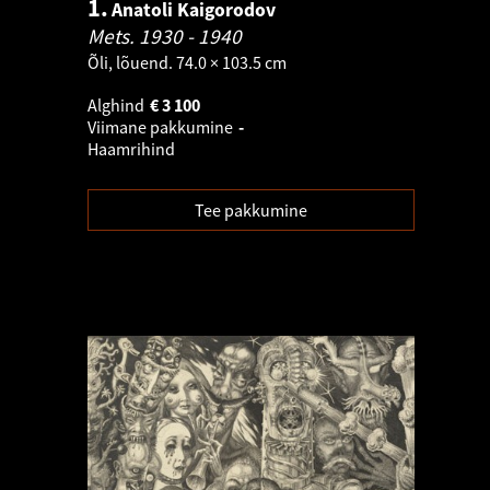
1.
Anatoli Kaigorodov
Mets.
1930 - 1940
Õli, lõuend. 74.0 × 103.5 cm
Alghind
€
3 100
Viimane pakkumine
-
Haamrihind
Tee pakkumine