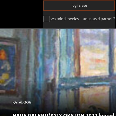
logi sisse
pea mind meeles
unustasid parooli?
KATALOOG
HAUS GALERII/XXIX OKSJON 2011 kevad