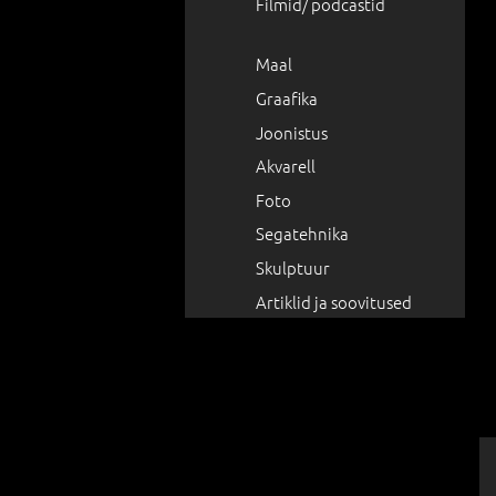
Filmid/ podcastid
Maal
Graafika
Joonistus
Akvarell
Foto
Segatehnika
Skulptuur
Artiklid ja soovitused