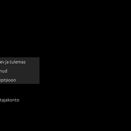
ev ja tulemas
nud
eptsioon
tajakonto