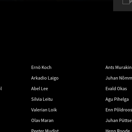
p
Ernö Koch
Ants Murakin
Arkadio Laigo
Juhan Nõmm
l
Abel Lee
Evald Okas
Silvia Leitu
Agu Pihelga
Valerian Loik
Enn Põldroo
Olav Maran
Juhan Pütts
Peeter Mudist
Henn Roode