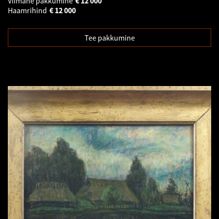
Viimane pakkumine
€
12 000
Haamrihind
€
12 000
Tee pakkumine