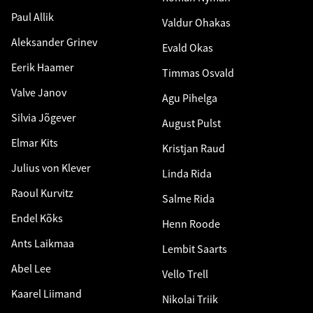
Paul Allik
Valdur Ohakas
Aleksander Grinev
Evald Okas
Eerik Haamer
Timmas Osvald
Valve Janov
Agu Pihelga
Silvia Jõgever
August Pulst
Elmar Kits
Kristjan Raud
Julius von Klever
Linda Rida
Raoul Kurvitz
Salme Rida
Endel Kõks
Henn Roode
Ants Laikmaa
Lembit Saarts
Abel Lee
Vello Trell
Kaarel Liimand
Nikolai Triik