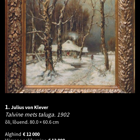
1.
Julius von Klever
Talvine mets taluga.
1902
õli, lõuend. 80.0 × 60.6 cm
Alghind
€
12 000