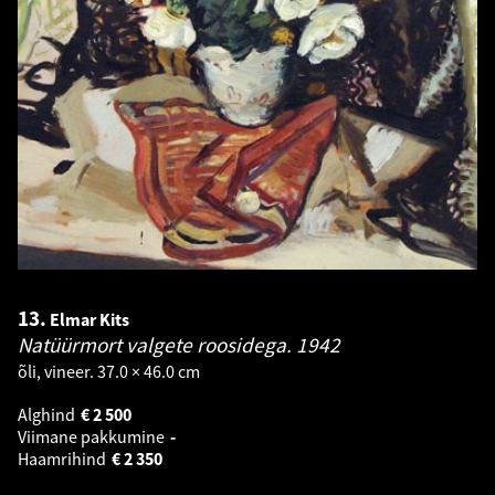
13.
Elmar Kits
Natüürmort valgete roosidega.
1942
õli, vineer. 37.0 × 46.0 cm
Alghind
€
2 500
Viimane pakkumine
-
Haamrihind
€
2 350