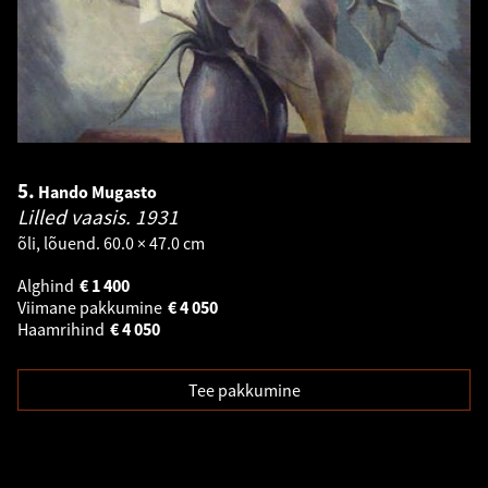
5.
Hando Mugasto
Lilled vaasis.
1931
õli, lõuend. 60.0 × 47.0 cm
Alghind
€
1 400
Viimane pakkumine
€
4 050
Haamrihind
€
4 050
Tee pakkumine