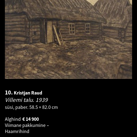
10.
Kristjan Raud
Villemi talu.
1939
süsi, paber. 58.5 × 82.0 cm
Alghind
€
14 900
Viimane pakkumine
-
Haamrihind