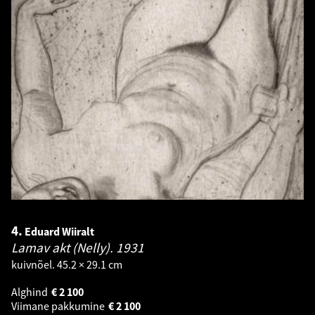
4.
Eduard Wiiralt
Lamav akt (Nelly).
1931
kuivnõel. 45.2 × 29.1 cm
Alghind
€
2 100
Viimane pakkumine
€
2 100