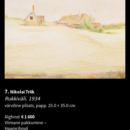
7.
Nikolai Triik
Rukkiväli.
1934
värviline pliiats, papp. 25.0 × 35.0 cm
Alghind
€
1 600
Viimane pakkumine
-
Haamrihind