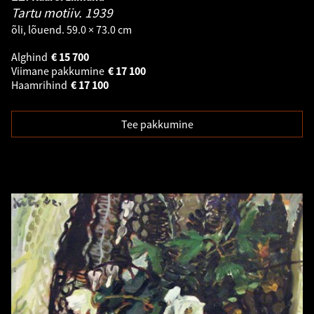
Tartu motiiv.
1939
õli, lõuend. 59.0 × 73.0 cm
Alghind
€
15 700
Viimane pakkumine
€
17 100
Haamrihind
€
17 100
Tee pakkumine