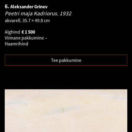
6.
Aleksander Grinev
Peetri maja Kadriorus.
1932
akvarell. 35.7 × 49.8 cm
Alghind
€
1 500
Viimane pakkumine
-
Haamrihind
Tee pakkumine