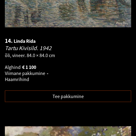
14.
Linda Rida
Tartu Kivisild.
1942
õli, vineer. 84.0 × 84.0 cm
Alghind
€
1 100
Viimane pakkumine
-
Haamrihind
Tee pakkumine