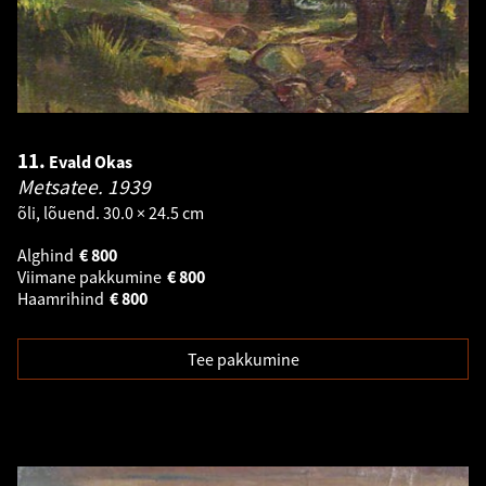
11.
Evald Okas
Metsatee.
1939
õli, lõuend. 30.0 × 24.5 cm
Alghind
€
800
Viimane pakkumine
€
800
Haamrihind
€
800
Tee pakkumine