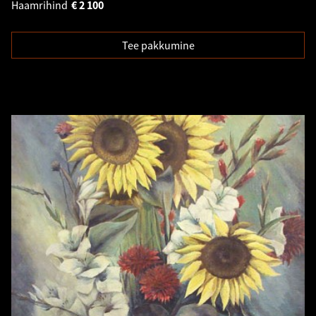
Haamrihind
€
2 100
Tee pakkumine