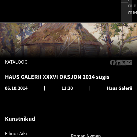
min
mee
KATALOOG
HAUS GALERII XXXVI OKSJON 2014 sügis
06.10.2014
11:30
Haus Galerii
Kunstnikud
Ellinor Aiki
Roman Nyman