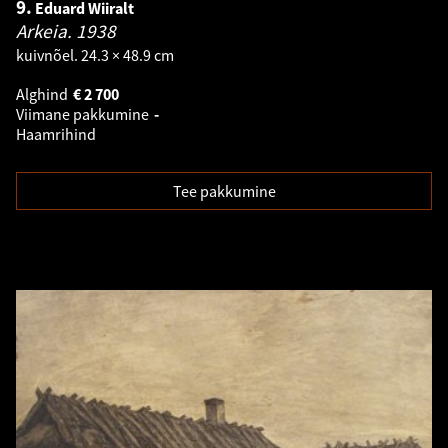
9.
Eduard Wiiralt
Arkeia.
1938
kuivnõel. 24.3 × 48.9 cm
Alghind
€
2 700
Viimane pakkumine
-
Haamrihind
Tee pakkumine