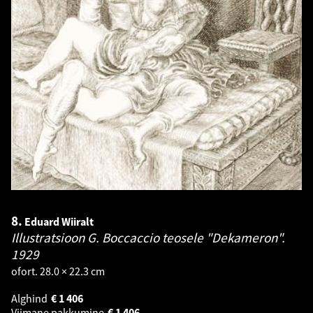
8.
Eduard Wiiralt
Illustratsioon G. Boccaccio teosele "Dekameron".
1929
ofort. 28.0 × 22.3 cm
Alghind
€
1 406
Viimane pakkumine
€
1 406