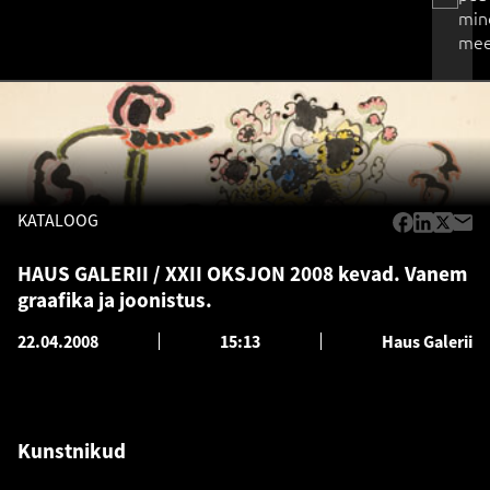
min
mee
KATALOOG
HAUS GALERII / XXII OKSJON 2008 kevad. Vanem
graafika ja joonistus.
22.04.2008
15:13
Haus Galerii
Kunstnikud