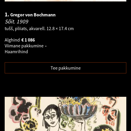
1.
Gregor von Bochmann
Sõit.
1909
tušš, pliiats, akvarell. 12.8 × 17.4 cm
Alghind
€
1 086
Viimane pakkumine
-
Haamrihind
Tee pakkumine