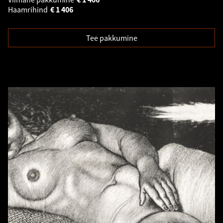
Haamrihind
€
1 406
Tee pakkumine