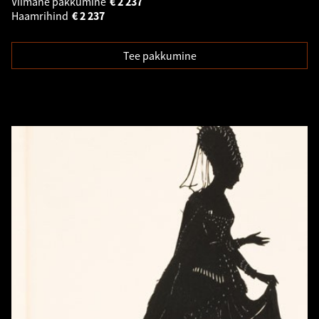
Viimane pakkumine
€
2 237
Haamrihind
€
2 237
Tee pakkumine