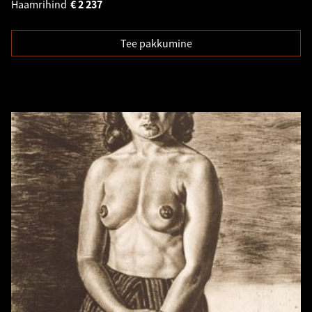
Haamrihind
€
2 237
Tee pakkumine