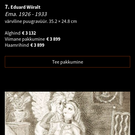
7.
Eduard Wiiralt
Ema.
1926 - 1933
värviline puugravüür. 35.2 × 24.8 cm
Alghind
€
3 132
Viimane pakkumine
€
3 899
Haamrihind
€
3 899
Tee pakkumine