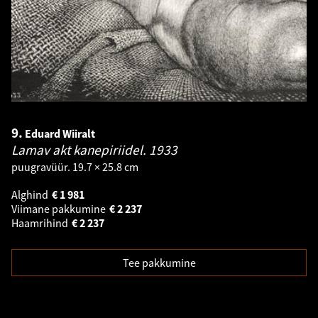
9.
Eduard Wiiralt
Lamav akt kanepiriidel.
1933
puugravüür. 19.7 × 25.8 cm
Alghind
€
1 981
Viimane pakkumine
€
2 237
Haamrihind
€
2 237
Tee pakkumine