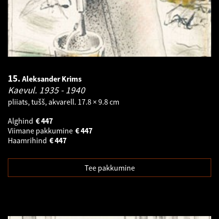
15.
Aleksander Krims
Kaevul.
1935 - 1940
pliiats, tušš, akvarell. 17.8 × 9.8 cm
Alghind
€
447
Viimane pakkumine
€
447
Haamrihind
€
447
Tee pakkumine