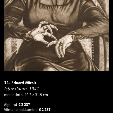
11.
Eduard Wiiralt
Istuv daam.
1941
metsotinto. 49.3 × 31.9 cm
Alghind
€
2 237
Viimane pakkumine
€
2 237