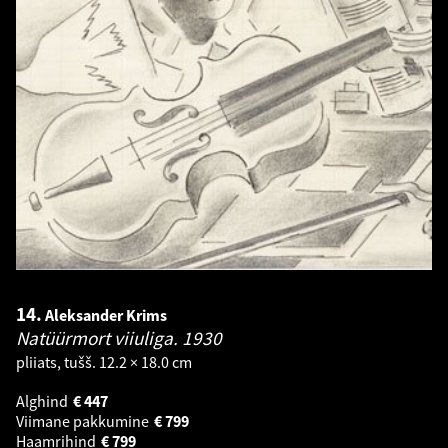
14.
Aleksander Krims
Natüürmort viiuliga.
1930
pliiats, tušš. 12.2 × 18.0 cm
Alghind
€
447
Viimane pakkumine
€
799
Haamrihind
€
799