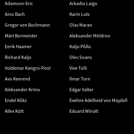
Adamson-Eric
Arkadio Laigo
Aino Bach
Karin Luts
Gregor von Bochmann
Olav Maran
Märt Bormeister
Aleksander Möldroo
Eerik Haamer
Kaljo Põllu
Richard Kaljo
Olev Soans
Voldemar Kangro-Pool
Vive Tolli
Avo Keerend
Ilmar Torn
Aleksander Krims
Edgar Valter
Endel Kõks
Eveline Adelheid von Maydell
Allex Kütt
Eduard Wiiralt