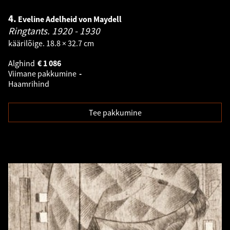
4.
Eveline Adelheid von Maydell
Ringtants.
1920 - 1930
käärilõige. 18.8 × 32.7 cm
Alghind
€
1 086
Viimane pakkumine
-
Haamrihind
Tee pakkumine