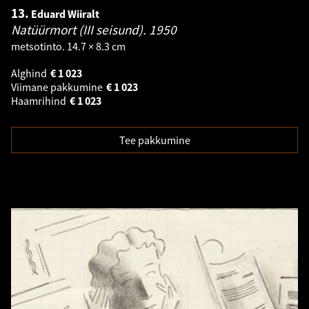
13.
Eduard Wiiralt
Natüürmort (III seisund).
1950
metsotinto. 14.7 × 8.3 cm
Alghind
€
1 023
Viimane pakkumine
€
1 023
Haamrihind
€
1 023
Tee pakkumine