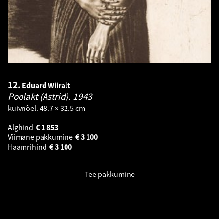
12.
Eduard Wiiralt
Poolakt (Astrid).
1943
kuivnõel. 48.7 × 32.5 cm
Alghind
€
1 853
Viimane pakkumine
€
3 100
Haamrihind
€
3 100
Tee pakkumine