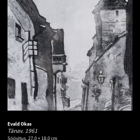
Evald Okas
Tänav.
1961
Söövitus. 27.0 × 18.0 cm