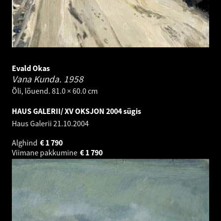
Evald Okas
Vana Kunda.
1958
Õli, lõuend. 81.0 × 60.0 cm
HAUS GALERII/ XV OKSJON 2004 sügis
Haus Galerii
21.10.2004
Alghind
€
1 790
Viimane pakkumine
€
1 790