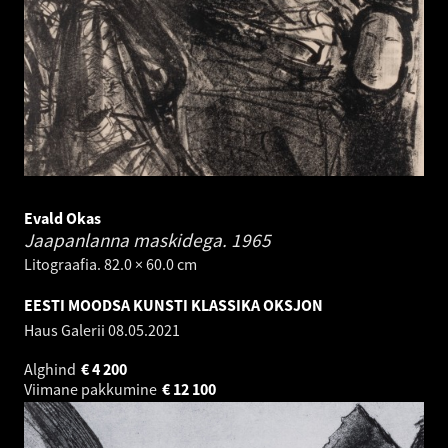
Evald Okas
Jaapanlanna maskidega.
1965
Litograafia. 82.0 × 60.0 cm
EESTI MOODSA KUNSTI KLASSIKA OKSJON
Haus Galerii
08.05.2021
Alghind
€
4 200
Viimane pakkumine
€
12 100