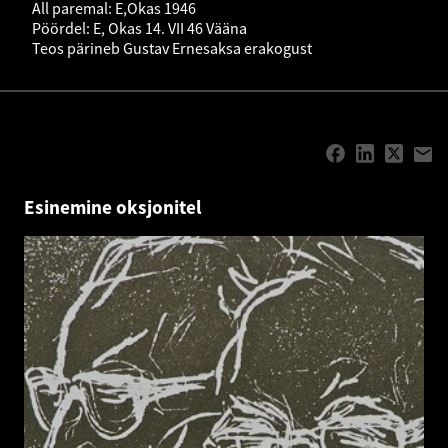
All paremal: E,Okas 1946
Pöördel: E, Okas 14. VII 46 Vääna
Teos pärineb Gustav Ernesaksa erakogust
Esinemine oksjonitel