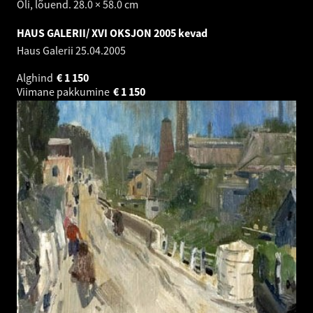
Õli, lõuend. 28.0 × 58.0 cm
HAUS GALERII/ XVI OKSJON 2005 kevad
Haus Galerii
25.04.2005
Alghind
€
1 150
Viimane pakkumine
€
1 150