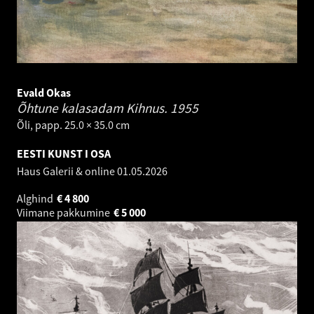
Evald Okas
Õhtune kalasadam Kihnus.
1955
Õli, papp. 25.0 × 35.0 cm
EESTI KUNST I OSA
Haus Galerii & online
01.05.2026
Alghind
€
4 800
Viimane pakkumine
€
5 000