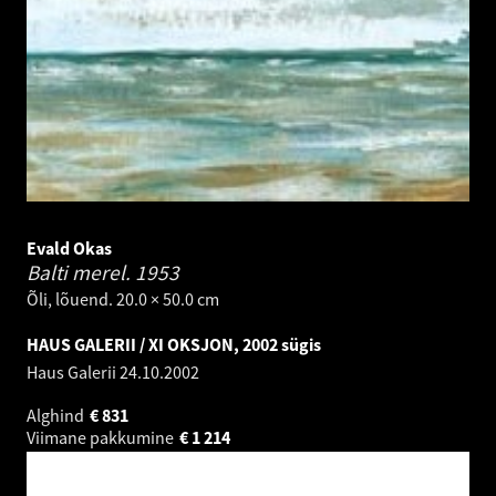
Evald Okas
Balti merel.
1953
Õli, lõuend. 20.0 × 50.0 cm
HAUS GALERII / XI OKSJON, 2002 sügis
Haus Galerii
24.10.2002
Alghind
€
831
Viimane pakkumine
€
1 214