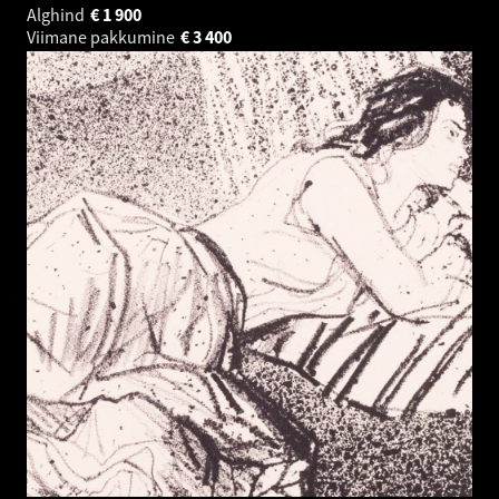
Alghind
€
1 900
Viimane pakkumine
€
3 400