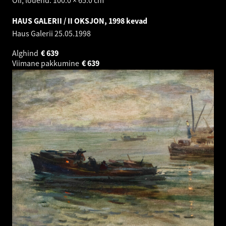
Õli, lõuend. 100.0 × 65.0 cm
HAUS GALERII / II OKSJON, 1998 kevad
Haus Galerii
25.05.1998
Alghind
€
639
Viimane pakkumine
€
639