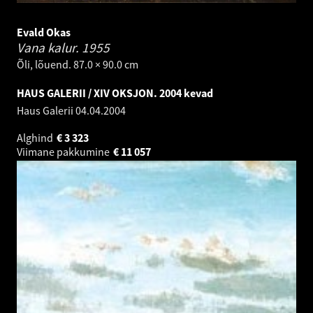
Evald Okas
Vana kalur.
1955
Õli, lõuend. 87.0 × 90.0 cm
HAUS GALERII / XIV OKSJON. 2004 kevad
Haus Galerii
04.04.2004
Alghind
€
3 323
Viimane pakkumine
€
11 057