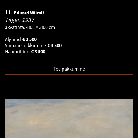
11.
Eduard Wiiralt
Tiiger.
1937
akvatinta. 48.8 × 38.0 cm
Alghind
€
3 500
Viimane pakkumine
€
3 500
Haamrihind
€
3 500
Tee pakkumine