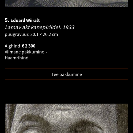
5.
Eduard Wiiralt
Lamav akt kanepiriidel.
1933
puugravüür. 20.1 × 26.2 cm
Alghind
€
2 300
Viimane pakkumine
-
Haamrihind
Tee pakkumine