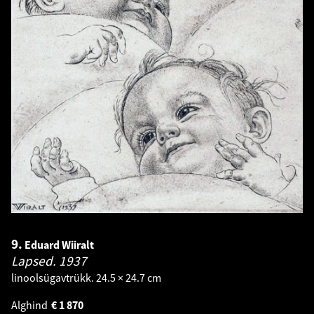
9.
Eduard Wiiralt
Lapsed.
1937
linoolsügavtrükk. 24.5 × 24.7 cm
Alghind
€
1 870