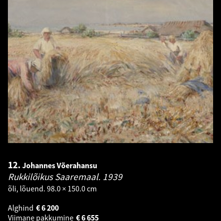
12.
Johannes Võerahansu
Rukkilõikus Saaremaal.
1939
õli, lõuend. 98.0 × 150.0 cm
Alghind
€
6 200
Viimane pakkumine
€
6 655