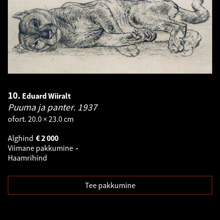
10.
Eduard Wiiralt
Puuma ja panter.
1937
ofort. 20.0 × 23.0 cm
Alghind
€
2 000
Viimane pakkumine
-
Haamrihind
Tee pakkumine