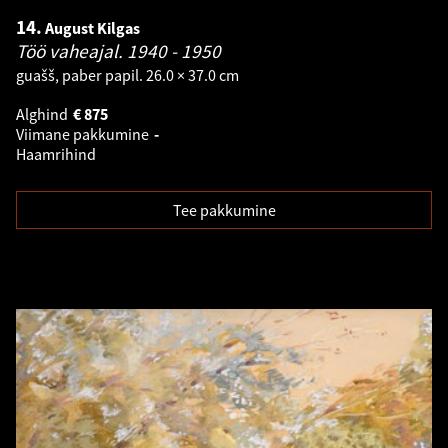
14.
August Kilgas
Töö vaheajal.
1940 - 1950
guašš, paber papil. 26.0 × 37.0 cm
Alghind
€
875
Viimane pakkumine
-
Haamrihind
Tee pakkumine