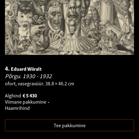
4.
Eduard Wiiralt
Põrgu.
1930 - 1932
ofort, vasegravüür. 38.8 × 46.2 cm
Alghind
€
5 430
Viimane pakkumine
-
Haamrihind
Tee pakkumine