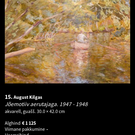
15.
August Kilgas
Jõemotiiv aerutajaga.
1947 - 1948
akvarell, guašš. 30.0 × 42.0 cm
Alghind
€
1 125
Viimane pakkumine
-
Haamrihind