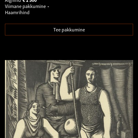
Alghind
€
1 500
Viimane pakkumine
-
Haamrihind
Tee pakkumine