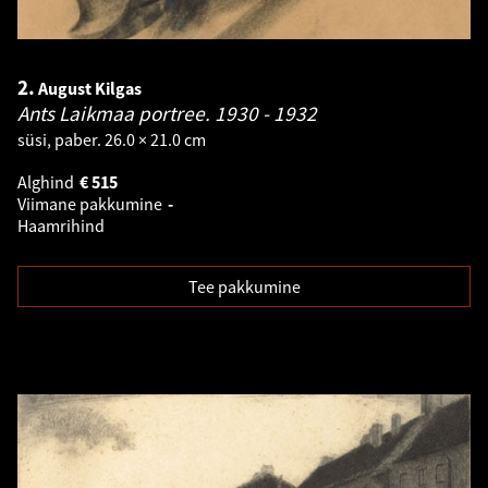
2.
August Kilgas
Ants Laikmaa portree.
1930 - 1932
süsi, paber. 26.0 × 21.0 cm
Alghind
€
515
Viimane pakkumine
-
Haamrihind
Tee pakkumine