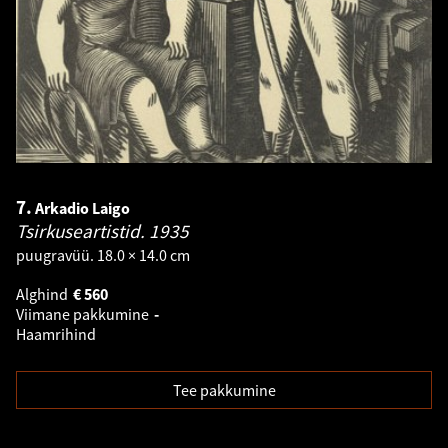
7.
Arkadio Laigo
Tsirkuseartistid.
1935
puugravüü. 18.0 × 14.0 cm
Alghind
€
560
Viimane pakkumine
-
Haamrihind
Tee pakkumine