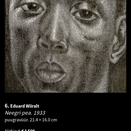
6.
Eduard Wiiralt
Neegri pea.
1933
puugravüür. 21.4 × 16.0 cm