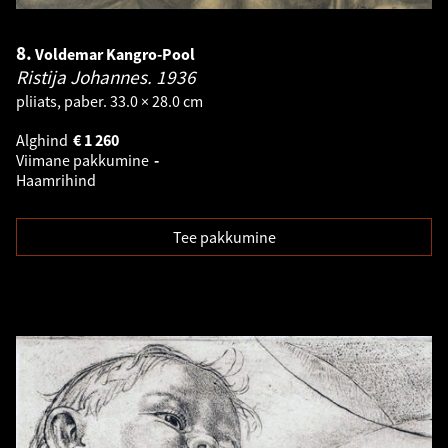
8.
Voldemar Kangro-Pool
Ristija Johannes.
1936
pliiats, paber. 33.0 × 28.0 cm
Alghind
€
1 260
Viimane pakkumine
-
Haamrihind
Tee pakkumine