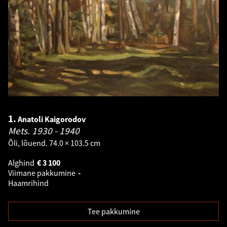
1.
Anatoli Kaigorodov
Mets.
1930 - 1940
Õli, lõuend. 74.0 × 103.5 cm
Alghind
€
3 100
Viimane pakkumine
-
Haamrihind
Tee pakkumine