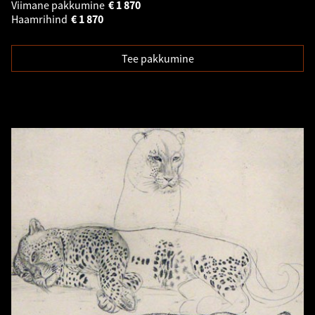
Viimane pakkumine
€
1 870
Haamrihind
€
1 870
Tee pakkumine