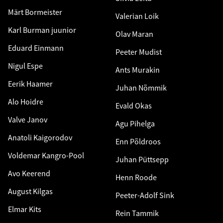
Märt Bormeister
Valerian Loik
Karl Burman juunior
Olav Maran
Eduard Einmann
Peeter Mudist
Nigul Espe
Ants Murakin
Eerik Haamer
Juhan Nõmmik
Alo Hoidre
Evald Okas
Valve Janov
Agu Pihelga
Anatoli Kaigorodov
Enn Põldroos
Voldemar Kangro-Pool
Juhan Püttsepp
Avo Keerend
Henn Roode
August Kilgas
Peeter-Adolf Sink
Elmar Kits
Rein Tammik