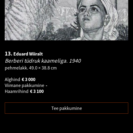
13.
Eduard Wiiralt
Berberi tüdruk kaameliga.
1940
pehmelakk. 49.0 × 38.8 cm
Alghind
€
3 000
Viimane pakkumine
-
Haamrihind
€
3 100
Tee pakkumine