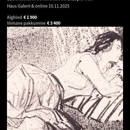
Haus Galerii & online
10.11.2025
Alghind
€
1 900
Viimane pakkumine
€
3 400