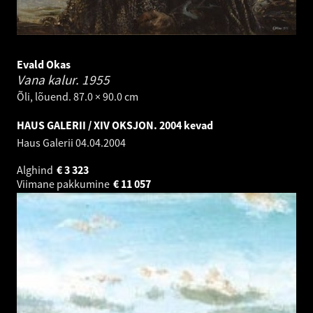
Evald Okas
Vana kalur.
1955
Õli, lõuend. 87.0 × 90.0 cm
HAUS GALERII / XIV OKSJON. 2004 kevad
Haus Galerii
04.04.2004
Alghind
€
3 323
Viimane pakkumine
€
11 057