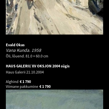
Evald Okas
Vana Kunda.
1958
Õli, lõuend. 81.0 × 60.0 cm
HAUS GALERII/ XV OKSJON 2004 sügis
Haus Galerii
21.10.2004
Alghind
€
1 790
Viimane pakkumine
€
1 790