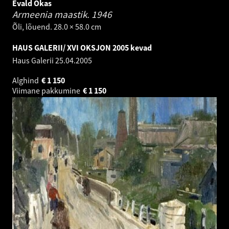
Evald Okas
Armeenia maastik.
1946
Õli, lõuend. 28.0 × 58.0 cm
HAUS GALERII/ XVI OKSJON 2005 kevad
Haus Galerii
25.04.2005
Alghind
€
1 150
Viimane pakkumine
€
1 150