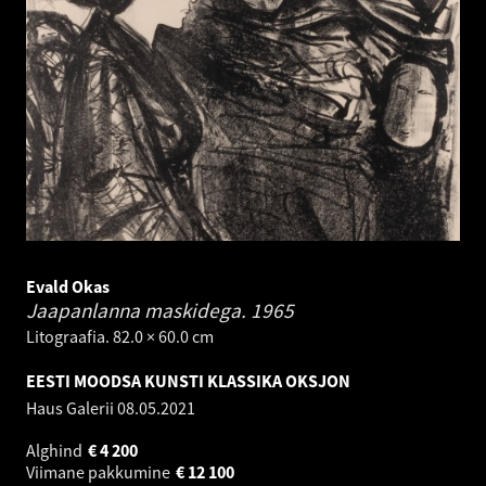
Evald Okas
Jaapanlanna maskidega.
1965
Litograafia. 82.0 × 60.0 cm
EESTI MOODSA KUNSTI KLASSIKA OKSJON
Haus Galerii
08.05.2021
Alghind
€
4 200
Viimane pakkumine
€
12 100