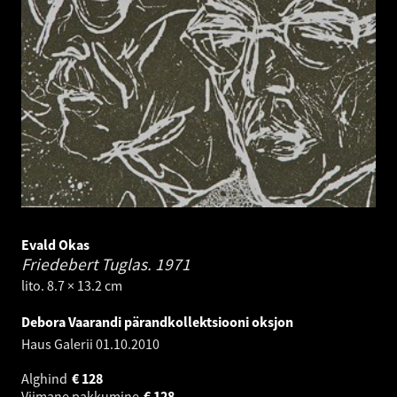
Evald Okas
Friedebert Tuglas.
1971
lito. 8.7 × 13.2 cm
Debora Vaarandi pärandkollektsiooni oksjon
Haus Galerii
01.10.2010
Alghind
€
128
Viimane pakkumine
€
128