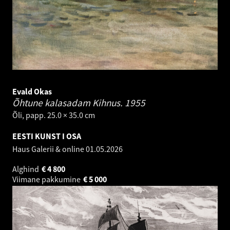
Evald Okas
Õhtune kalasadam Kihnus.
1955
Õli, papp. 25.0 × 35.0 cm
EESTI KUNST I OSA
Haus Galerii & online
01.05.2026
Alghind
€
4 800
Viimane pakkumine
€
5 000