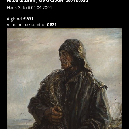
HAUS GALERII / XIV OKSJON. 2004 kevad
Haus Galerii
04.04.2004
Alghind
€
831
Viimane pakkumine
€
831