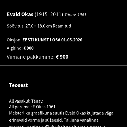
Evald Okas
1915–2011
Tänav.
1961
Söövitus
.
27.0 × 18.0 cm
Raamitud
Oksjon:
EESTI KUNST I OSA
01.05.2026
Alghind:
€
900
Viimane pakkumine:
€
900
Teosest
All vasakul: Tänav.
All paremal: E.Okas 1961
Meisterliku graafikuna suutis Evald Okas kujutada väga
erinevaid vorme ja süžeesid. Tallinna vanalinna
romantiline tänav võlub ühelt poolt oma avaruse ja