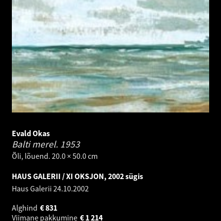
Evald Okas
Balti merel.
1953
Õli, lõuend. 20.0 × 50.0 cm
HAUS GALERII / XI OKSJON, 2002 sügis
Haus Galerii
24.10.2002
Alghind
€
831
Viimane pakkumine
€
1 214