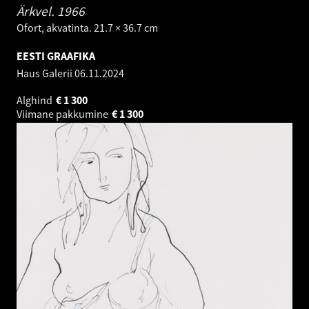
Ärkvel.
1966
Ofort, akvatinta. 21.7 × 36.7 cm
EESTI GRAAFIKA
Haus Galerii
06.11.2024
Alghind
€
1 300
Viimane pakkumine
€
1 300