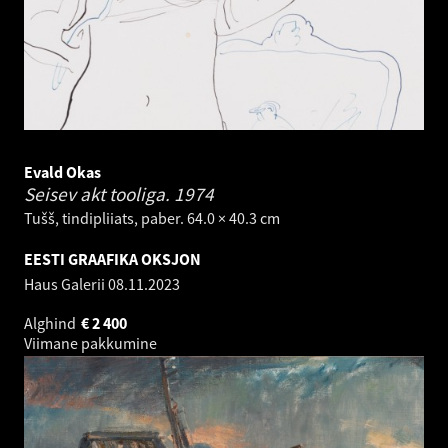
Evald Okas
Seisev akt tooliga.
1974
Tušš, tindipliiats, paber. 64.0 × 40.3 cm
EESTI GRAAFIKA OKSJON
Haus Galerii
08.11.2023
Alghind
€
2 400
Viimane pakkumine