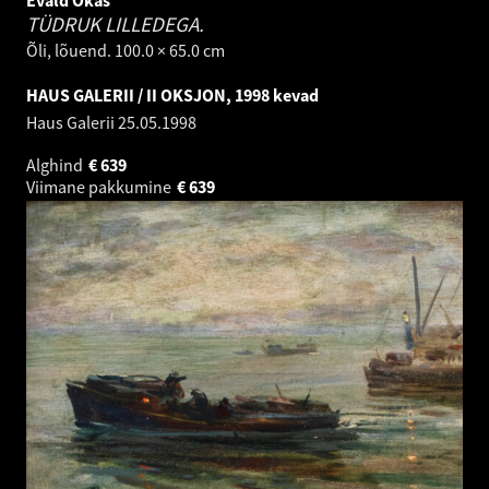
Evald Okas
TÜDRUK LILLEDEGA.
Õli, lõuend. 100.0 × 65.0 cm
HAUS GALERII / II OKSJON, 1998 kevad
Haus Galerii
25.05.1998
Alghind
€
639
Viimane pakkumine
€
639