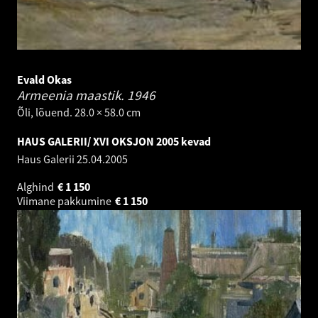
Evald Okas
Armeenia maastik.
1946
Õli, lõuend. 28.0 × 58.0 cm
HAUS GALERII/ XVI OKSJON 2005 kevad
Haus Galerii
25.04.2005
Alghind
€
1 150
Viimane pakkumine
€
1 150