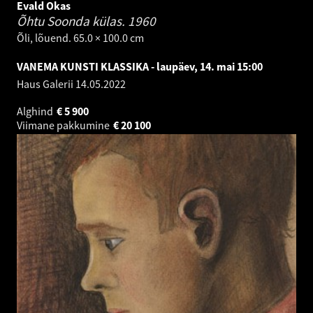
Evald Okas
Õhtu Soonda külas.
1960
Õli, lõuend. 65.0 × 100.0 cm
VANEMA KUNSTI KLASSIKA - laupäev, 14. mai 15:00
Haus Galerii
14.05.2022
Alghind
€
5 900
Viimane pakkumine
€
20 100