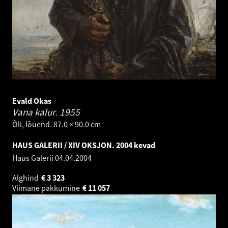
Evald Okas
Vana kalur.
1955
Õli, lõuend. 87.0 × 90.0 cm
HAUS GALERII / XIV OKSJON. 2004 kevad
Haus Galerii
04.04.2004
Alghind
€
3 323
Viimane pakkumine
€
11 057