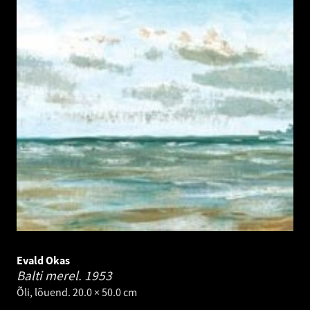
Evald Okas
Balti merel.
1953
Õli, lõuend. 20.0 × 50.0 cm