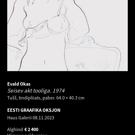
Evald Okas
Seisev akt tooliga.
1974
Tušš, tindipliiats, paber. 64.0 × 40.3 cm
EESTI GRAAFIKA OKSJON
Haus Galerii
08.11.2023
Alghind
€
2 400