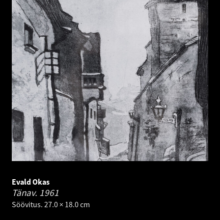
Evald Okas
Tänav.
1961
Söövitus. 27.0 × 18.0 cm