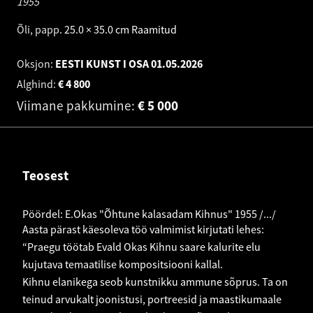
1955
Õli, papp
.
25.0 × 35.0 cm
Raamitud
Oksjon:
EESTI KUNST I OSA
01.05.2026
Alghind:
€
4 800
Viimane pakkumine:
€
5 000
Teosest
Pöördel: E.Okas "Õhtune kalasadam Kihnus" 1955 /.../
Aasta pärast käesoleva töö valmimist kirjutati lehes:
“Praegu töötab Evald Okas Kihnu saare kalurite elu
kujutava temaatilise kompositsiooni kallal.
Kihnu elanikega seob kunstnikku ammune sõprus. Ta on
teinud arvukalt joonistusi, portreesid ja maastikumaale