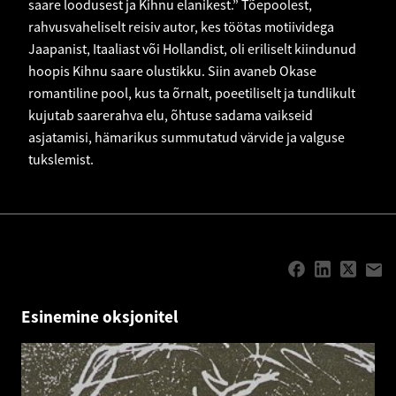
saare loodusest ja Kihnu elanikest.” Tõepoolest,
rahvusvaheliselt reisiv autor, kes töötas motiividega
Jaapanist, Itaaliast või Hollandist, oli eriliselt kiindunud
hoopis Kihnu saare olustikku. Siin avaneb Okase
romantiline pool, kus ta õrnalt, poeetiliselt ja tundlikult
kujutab saarerahva elu, õhtuse sadama vaikseid
asjatamisi, hämarikus summutatud värvide ja valguse
tukslemist.
Esinemine oksjonitel