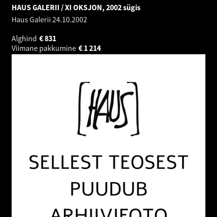
HAUS GALERII / XI OKSJON, 2002 sügis
Haus Galerii
24.10.2002
Alghind
€
831
Viimane pakkumine
€
1 214