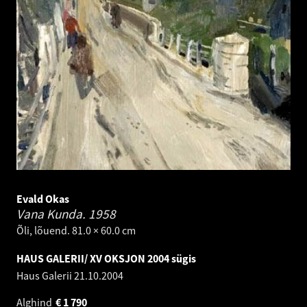
Evald Okas
Vana Kunda.
1958
Õli, lõuend. 81.0 × 60.0 cm
HAUS GALERII/ XV OKSJON 2004 sügis
Haus Galerii
21.10.2004
Alghind
€
1 790