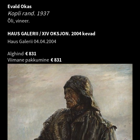
Evald Okas
Kopli rand.
1937
Õli, vineer.
HAUS GALERII / XIV OKSJON. 2004 kevad
Haus Galerii
04.04.2004
Alghind
€
831
Viimane pakkumine
€
831