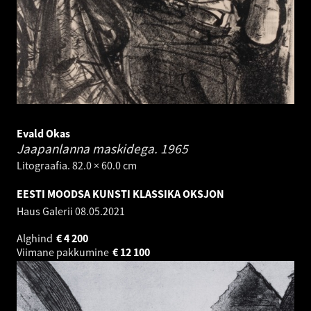
Evald Okas
Jaapanlanna maskidega.
1965
Litograafia. 82.0 × 60.0 cm
EESTI MOODSA KUNSTI KLASSIKA OKSJON
Haus Galerii
08.05.2021
Alghind
€
4 200
Viimane pakkumine
€
12 100