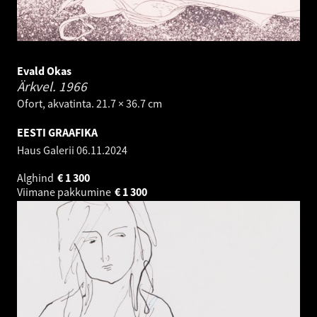
Evald Okas
Ärkvel.
1966
Ofort, akvatinta. 21.7 × 36.7 cm
EESTI GRAAFIKA
Haus Galerii
06.11.2024
Alghind
€
1 300
Viimane pakkumine
€
1 300