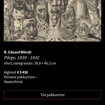
4.
Eduard Wiiralt
Põrgu.
1930 - 1932
ofort, vasegravüür. 38.8 × 46.2 cm
Alghind
€
5 430
Viimane pakkumine
-
Haamrihind
Tee pakkumine