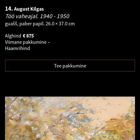
14.
August Kilgas
Töö vaheajal.
1940 - 1950
guašš, paber papil. 26.0 × 37.0 cm
Alghind
€
875
Viimane pakkumine
-
Haamrihind
Tee pakkumine