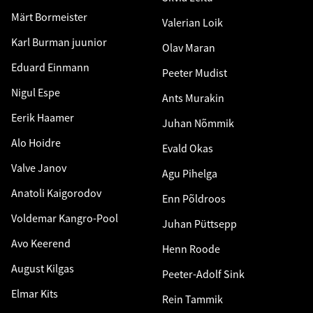
Märt Bormeister
Valerian Loik
Karl Burman juunior
Olav Maran
Eduard Einmann
Peeter Mudist
Nigul Espe
Ants Murakin
Eerik Haamer
Juhan Nõmmik
Alo Hoidre
Evald Okas
Valve Janov
Agu Pihelga
Anatoli Kaigorodov
Enn Põldroos
Voldemar Kangro-Pool
Juhan Püttsepp
Avo Keerend
Henn Roode
August Kilgas
Peeter-Adolf Sink
Elmar Kits
Rein Tammik