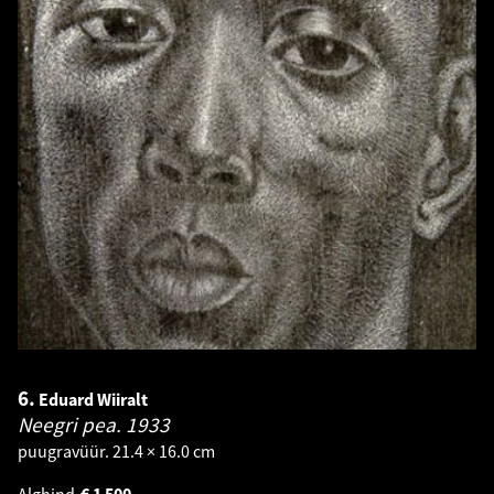
6.
Eduard Wiiralt
Neegri pea.
1933
puugravüür. 21.4 × 16.0 cm