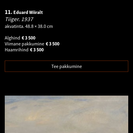
11.
Eduard Wiiralt
Tiiger.
1937
akvatinta. 48.8 × 38.0 cm
Alghind
€
3 500
Viimane pakkumine
€
3 500
Haamrihind
€
3 500
Tee pakkumine