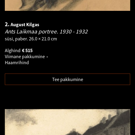
2.
August Kilgas
Ants Laikmaa portree.
1930 - 1932
süsi, paber. 26.0 × 21.0 cm
Alghind
€
515
Viimane pakkumine
-
Haamrihind
Tee pakkumine