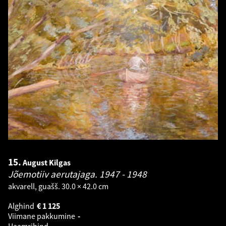
15.
August Kilgas
Jõemotiiv aerutajaga.
1947 - 1948
akvarell, guašš. 30.0 × 42.0 cm
Alghind
€
1 125
Viimane pakkumine
-
Haamrihind