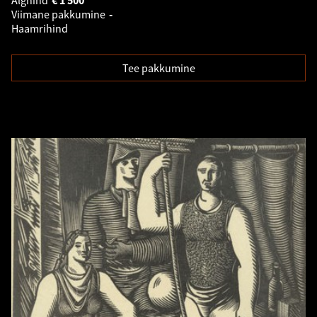
Alghind
€
1 500
Viimane pakkumine
-
Haamrihind
Tee pakkumine