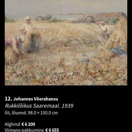
12.
Johannes Võerahansu
Rukkilõikus Saaremaal.
1939
õli, lõuend. 98.0 × 150.0 cm
Alghind
€
6 200
Viimane pakkumine
€
6 655