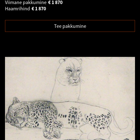
Viimane pakkumine
€
1 870
Haamrihind
€
1 870
Tee pakkumine