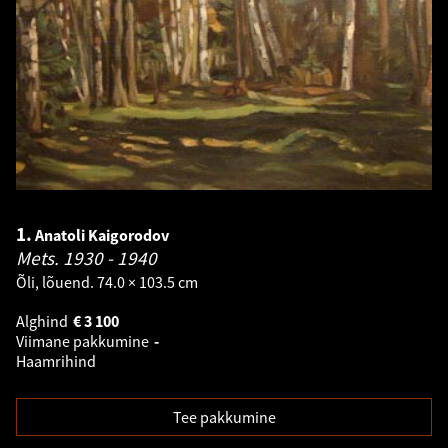
1.
Anatoli Kaigorodov
Mets.
1930 - 1940
Õli, lõuend. 74.0 × 103.5 cm
Alghind
€
3 100
Viimane pakkumine
-
Haamrihind
Tee pakkumine