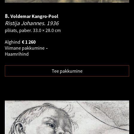
8.
Voldemar Kangro-Pool
Ristija Johannes.
1936
pliiats, paber. 33.0 × 28.0 cm
Alghind
€
1 260
Viimane pakkumine
-
Haamrihind
Tee pakkumine