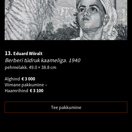
13.
Eduard Wiiralt
Berberi tüdruk kaameliga.
1940
pehmelakk. 49.0 × 38.8 cm
Alghind
€
3 000
Viimane pakkumine
-
Haamrihind
€
3 100
Tee pakkumine