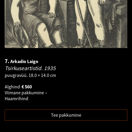
7.
Arkadio Laigo
Tsirkuseartistid.
1935
puugravüü. 18.0 × 14.0 cm
Alghind
€
560
Viimane pakkumine
-
Haamrihind
Tee pakkumine