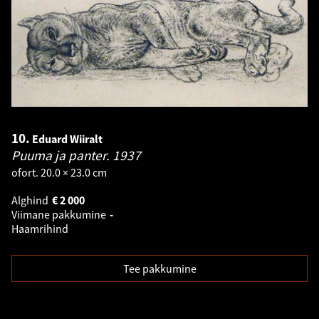
10.
Eduard Wiiralt
Puuma ja panter.
1937
ofort. 20.0 × 23.0 cm
Alghind
€
2 000
Viimane pakkumine
-
Haamrihind
Tee pakkumine