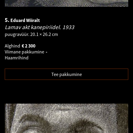
5.
Eduard Wiiralt
Lamav akt kanepiriidel.
1933
puugravüür. 20.1 × 26.2 cm
Alghind
€
2 300
Viimane pakkumine
-
Haamrihind
Tee pakkumine