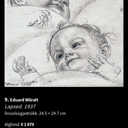
9.
Eduard Wiiralt
Lapsed.
1937
linoolsügavtrükk. 24.5 × 24.7 cm
Alghind
€
1 870