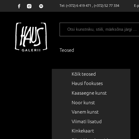
Tel:
(+372) 6 419 471
,
(+372) 52 77 334
E-
Teosed
Kõik teosed
Hausi fookuses
Kaasaegne kunst
Noor kunst
Vanem kunst
Viimati lisatud
Kinkekaart