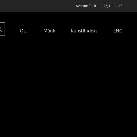
Avatud: T - R 11 - 18; L 11 - 16
Ost
Müük
Kunstiindeks
ENG