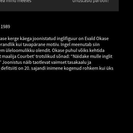
ea mind meeles
unustasid parooli?
 1989
ase kerge käega joonistatud inglifiguur on Evald Okase
andlik kui tavapärane motiiv. Ingel meenutab siin
hem üleloomulikku olendit. Okase puhul võiks kehtida
t maalija Courbet’ trotslikud sõnad: “Näidake mulle inglit
” Joonistus näib taotlevat vaimset tasakaalu ja
defitsiiti on 20. sajandi inimene kogenud rohkem kui üks