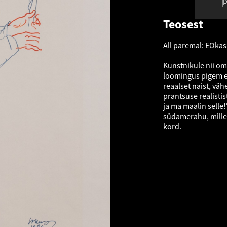
p
Teosest
All paremal: EOkas
Kunstnikule nii om
loomingus pigem er
reaalset naist, vä
prantsuse realistis
ja ma maalin selle!
südamerahu, mille 
kord.