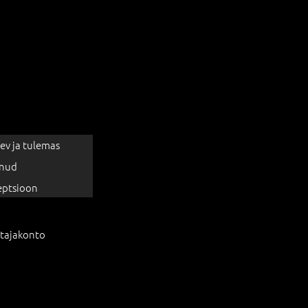
ev ja tulemas
nud
eptsioon
tajakonto