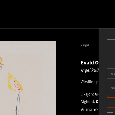
Jaga
Evald Okas
19
Ingel küünlaga.
1
Värviline pliiats, vil
Oksjon:
GRAAFIKA K
Alghind:
€
2 400
Viimane pakku