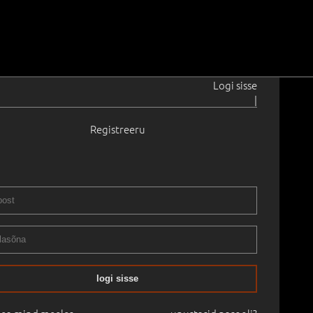
Logi sisse
|
Registreeru
15–2011
989
tpliiats, paber
.
52.7 × 38.8 cm
Raamitud
LASSIKA - esmaspäev, 16. mai 18:00
16.05.2022
logi sisse
mine:
-