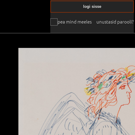
logi sisse
pea mind meeles
unustasid parooli?