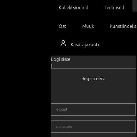
Kollektsioonid
Teenused
Ost
Müük
Kunstiindeks
Kasutajakonto
Logi sisse
|
Registreeru