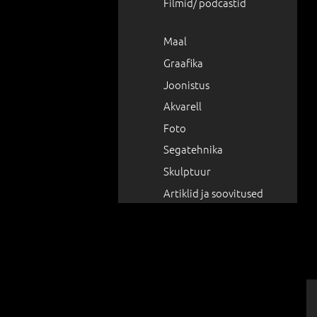
Filmid/ podcastid
Maal
Graafika
Joonistus
Akvarell
Foto
Segatehnika
Skulptuur
Artiklid ja soovitused