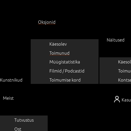
Oksjonid
Näitused
Käesolev
Toimunud
Müügistatistika
Käesol
Filmid / Podcastid
Toimu
Kunstnikud
Toimumise kord
Konts
Meist
Kasu
Tutvustus
Ost