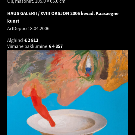
Õli, masoniit. 105.0 × 65.0 cm
HAUS GALERII / XVIII OKSJON 2006 kevad. Kaasaegne
kunst
ArtDepoo
18.04.2006
Alghind
€
2 812
Viimane pakkumine
€
4 857