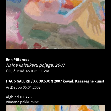
Enn Põldroos
Naine kaisukaru pojaga.
2007
Õli, lõuend. 65.0 × 95.0 cm
HAUS GALERII / XX OKSJON 2007 kevad. Kaasaegne kunst
ArtDepoo
05.04.2007
Alghind
€
1 726
Viimane pakkumine