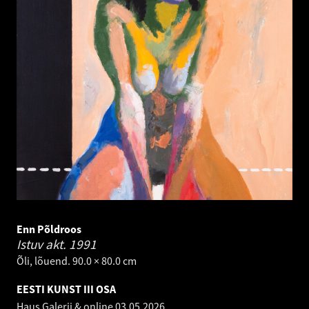
Enn Põldroos
Istuv akt.
1991
Õli, lõuend. 90.0 × 80.0 cm
EESTI KUNST III OSA
Haus Galerii & online
03.05.2026