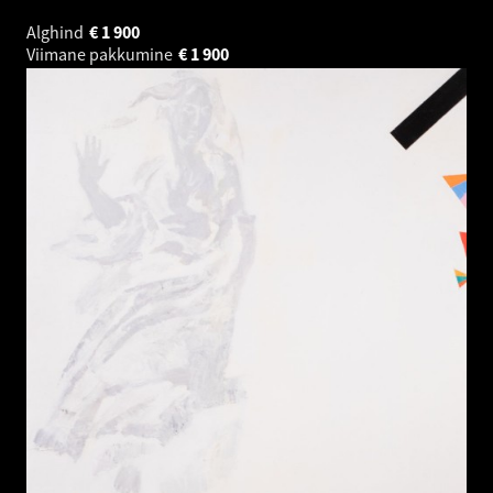
Alghind
€
1 900
Viimane pakkumine
€
1 900