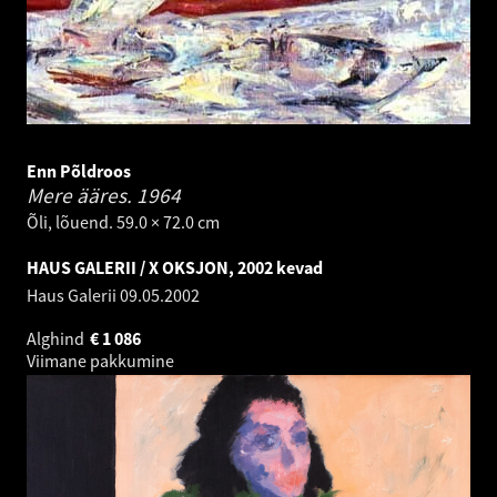
Enn Põldroos
Mere ääres.
1964
Õli, lõuend. 59.0 × 72.0 cm
HAUS GALERII / X OKSJON, 2002 kevad
Haus Galerii
09.05.2002
Alghind
€
1 086
Viimane pakkumine