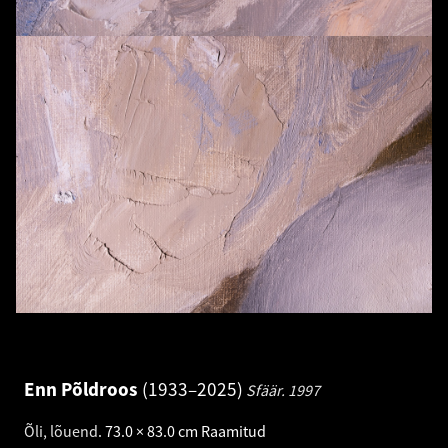
Enn Põldroos
1933–2025
Sfäär.
1997
Õli, lõuend
.
73.0 × 83.0 cm
Raamitud