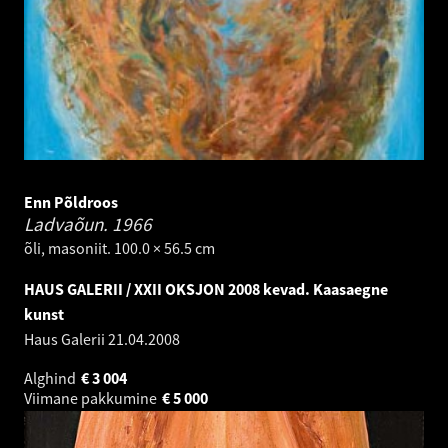
Enn Põldroos
Ladvaõun.
1966
õli, masoniit. 100.0 × 56.5 cm
HAUS GALERII / XXII OKSJON 2008 kevad. Kaasaegne
kunst
Haus Galerii
21.04.2008
Alghind
€
3 004
Viimane pakkumine
€
5 000