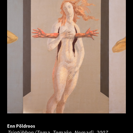
Enn Põldroos
Triptühhon (Tema, Temake, Nemad).
2007