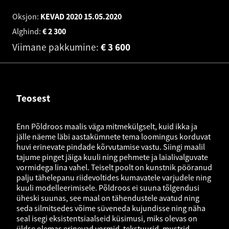
Oksjon:
KEVAD 2020
15.05.2020
Alghind:
€
2 300
Viimane pakkumine:
€
3 600
Teosest
Enn Põldroos maalis väga mitmekülgselt, kuid ikka ja
jälle näeme läbi aastakümnete tema loomingus korduvat
huvi erinevate pindade kõrvutamise vastu. Siingi maalil
tajume pinget jäiga kuuli ning pehmete ja laialivalguvate
vormidega lina vahel. Teiselt poolt on kunstnik pööranud
palju tähelepanu riidevoltides kumavatele varjudele ning
kuuli modelleerimisele. Põldroos ei suuna tõlgendusi
üheski suunas, see maal on tähendustele avatud ning
seda silmitsedes võime süveneda kujundisse ning näha
seal isegi eksistentsiaalseid küsimusi, miks olevas on
üldse olemas erinevad vormid, tekstuurid, mustrid,