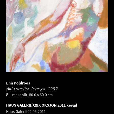
Enn Põldroos
Akt rohelise lehega.
1992
õli, masoniit. 80.0 × 60.0 cm
HAUS GALERII/XXIX OKSJON 2011 kevad
Haus Galerii
02.05.2011