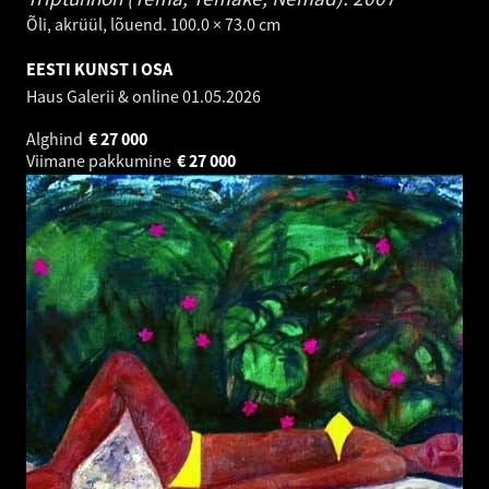
Õli, akrüül, lõuend. 100.0 × 73.0 cm
EESTI KUNST I OSA
Haus Galerii & online
01.05.2026
Alghind
€
27 000
Viimane pakkumine
€
27 000