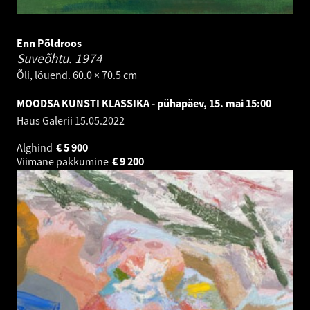
Enn Põldroos
Suveõhtu.
1974
Õli, lõuend. 60.0 × 70.5 cm
MOODSA KUNSTI KLASSIKA - pühapäev, 15. mai 15:00
Haus Galerii
15.05.2022
Alghind
€
5 900
Viimane pakkumine
€
9 200