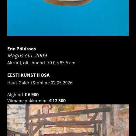
Enn Põldroos
Magus elu.
2009
Akrüül, õli, lõuend. 70.0 × 85.5 cm
EESTI KUNST II OSA
Haus Galerii & online
02.05.2026
Alghind
€
6 900
Viimane pakkumine
€
12 300