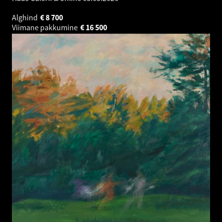
Alghind
€
8 700
Viimane pakkumine
€
16 500