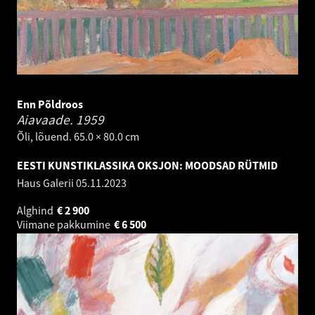
Enn Põldroos
Aiavaade.
1959
Õli, lõuend. 65.0 × 80.0 cm
EESTI KUNSTIKLASSIKA OKSJON: MOODSAD RÜTMID
Haus Galerii
05.11.2023
Alghind
€
2 900
Viimane pakkumine
€
6 500