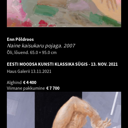
Enn Põldroos
Naine kaisukaru pojaga.
2007
Õli, lõuend. 65.0 × 95.0 cm
EESTI MOODSA KUNSTI KLASSIKA SÜGIS - 13. NOV. 2021
Haus Galerii
13.11.2021
Alghind
€
4 400
Viimane pakkumine
€
7 700