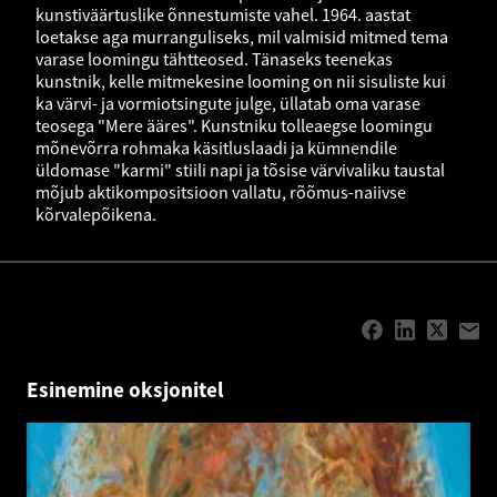
kunstiväärtuslike õnnestumiste vahel. 1964. aastat
loetakse aga murranguliseks, mil valmisid mitmed tema
varase loomingu tähtteosed. Tänaseks teenekas
kunstnik, kelle mitmekesine looming on nii sisuliste kui
ka värvi- ja vormiotsingute julge, üllatab oma varase
teosega "Mere ääres". Kunstniku tolleaegse loomingu
mõnevõrra rohmaka käsitluslaadi ja kümnendile
üldomase "karmi" stiili napi ja tõsise värvivaliku taustal
mõjub aktikompositsioon vallatu, rõõmus-naiivse
kõrvalepõikena.
Esinemine oksjonitel