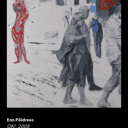
Enn Põldroos
OK!.
2008