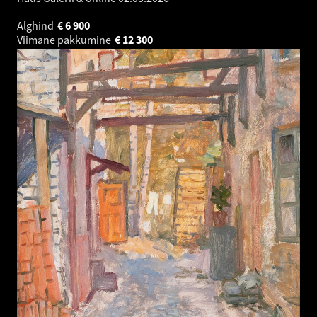
Alghind
€
6 900
Viimane pakkumine
€
12 300