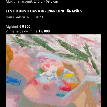
Akrüül, masoniit. 145.0 × 69.5 cm
EESTI KUNSTI OKSJON - 1966 KUNI TÄNAPÄEV
Haus Galerii
07.05.2023
Alghind
€
6 800
Viimane pakkumine
€
6 000