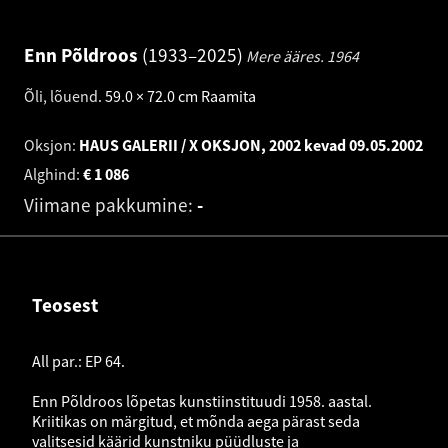
Enn Põldroos
1933–2025
Mere ääres.
1964
Õli, lõuend
.
59.0 × 72.0 cm
Raamita
Oksjon:
HAUS GALERII / X OKSJON, 2002 kevad
09.05.2002
Alghind:
€
1 086
Viimane pakkumine:
-
Teosest
All par.: EP 64.
Enn Põldroos lõpetas kunstiinstituudi 1958. aastal.
Kriitikas on märgitud, et mõnda aega pärast seda
valitsesid käärid kunstniku püüdluste ja