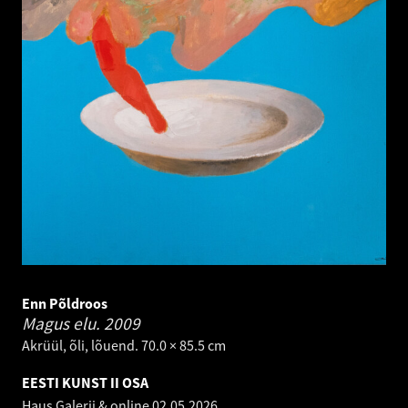
Enn Põldroos
Magus elu.
2009
Akrüül, õli, lõuend. 70.0 × 85.5 cm
EESTI KUNST II OSA
Haus Galerii & online
02.05.2026