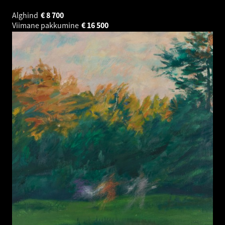
Alghind
€
8 700
Viimane pakkumine
€
16 500