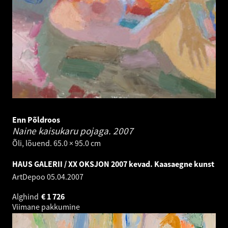
Enn Põldroos
Naine kaisukaru pojaga.
2007
Õli, lõuend. 65.0 × 95.0 cm
HAUS GALERII / XX OKSJON 2007 kevad. Kaasaegne kunst
ArtDepoo
05.04.2007
Alghind
€
1 726
Viimane pakkumine