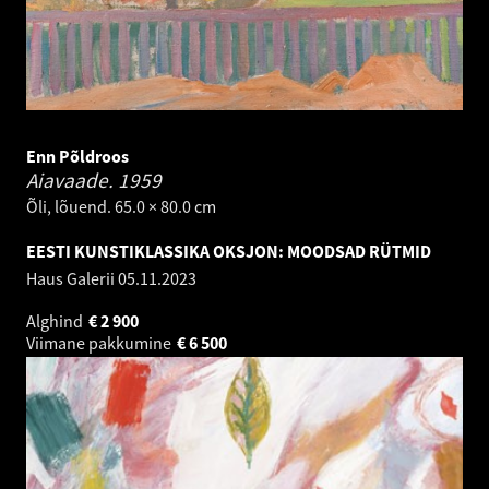
Enn Põldroos
Aiavaade.
1959
Õli, lõuend. 65.0 × 80.0 cm
EESTI KUNSTIKLASSIKA OKSJON: MOODSAD RÜTMID
Haus Galerii
05.11.2023
Alghind
€
2 900
Viimane pakkumine
€
6 500