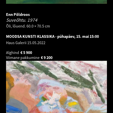
Enn Põldroos
Suveõhtu.
1974
Õli, lõuend. 60.0 × 70.5 cm
MOODSA KUNSTI KLASSIKA - pühapäev, 15. mai 15:00
Haus Galerii
15.05.2022
Alghind
€
5 900
Viimane pakkumine
€
9 200