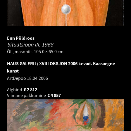
Enn Põldroos
Situatsioon III.
1968
Õli, masoniit. 105.0 × 65.0 cm
HAUS GALERII / XVIII OKSJON 2006 kevad. Kaasaegne
kunst
ArtDepoo
18.04.2006
Alghind
€
2 812
Viimane pakkumine
€
4 857