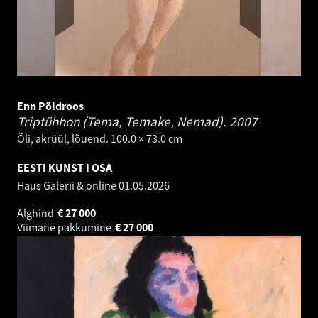
Enn Põldroos
Triptühhon (Tema, Temake, Nemad).
2007
Õli, akrüül, lõuend. 100.0 × 73.0 cm
EESTI KUNST I OSA
Haus Galerii & online
01.05.2026
Alghind
€
27 000
Viimane pakkumine
€
27 000