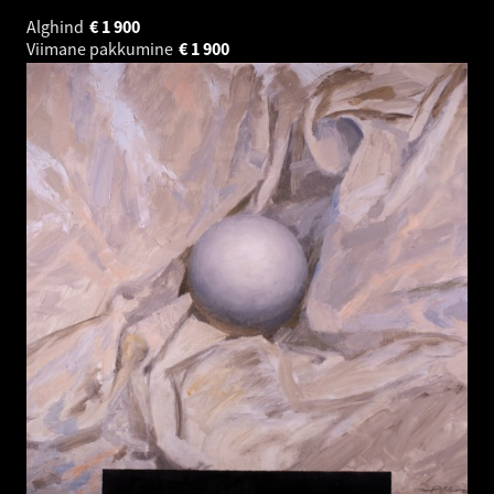
Alghind
€
1 900
Viimane pakkumine
€
1 900