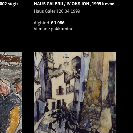
002 sügis
HAUS GALERII / IV OKSJON, 1999 kevad
Haus Galerii
26.04.1999
Alghind
€
1 086
Viimane pakkumine