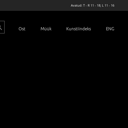
Avatud: T - R 11 - 18; L 11 - 16
Ost
Müük
Kunstiindeks
ENG