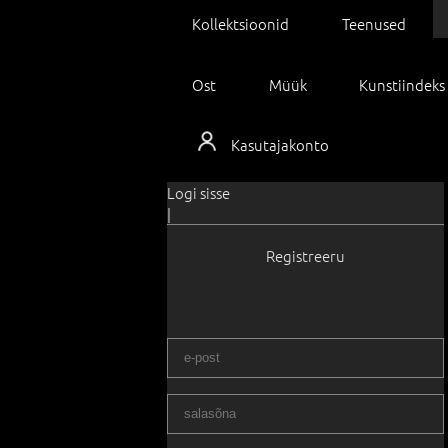
Kollektsioonid
Teenused
Ost
Müük
Kunstiindeks
Kasutajakonto
Logi sisse
|
Registreeru