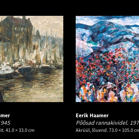
amer
Eerik Haamer
1945
Põõsad rannakividel.
197
it. 41.0 × 33.0 cm
Akrüül, lõuend. 73.0 × 105.0 c