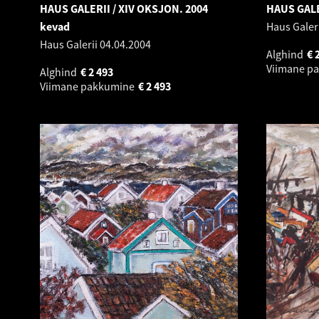
HAUS GALERII / XIV OKSJON. 2004
HAUS GALER
kevad
Haus Galer
Haus Galerii
04.04.2004
Alghind
€
Viimane p
Alghind
€
2 493
Viimane pakkumine
€
2 493