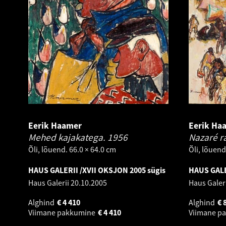
Eerik Haamer
Eerik Ha
Mehed kajakatega.
1956
Nazaré r
Õli, lõuend. 66.0 × 64.0 cm
Õli, lõuend
HAUS GALERII /XVII OKSJON 2005 sügis
HAUS GALE
Haus Galerii
20.10.2005
Haus Galer
Alghind
€
4 410
Alghind
€
Viimane pakkumine
€
4 410
Viimane p