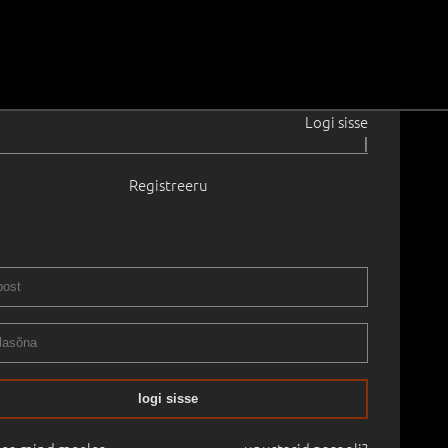
Logi sisse
|
Registreeru
1908–1994
53
7.6 cm
Raamitud
randi pärandkollektsiooni oksjon
01.10.2010
logi sisse
mine:
-