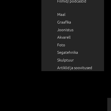
Filmid/ podcastid
Maal
Graafika
Joonistus
Akvarell
Foto
Segatehnika
Skulptuur
Artiklid ja soovitused