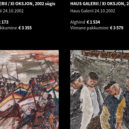
II / XI OKSJON, 2002 sügis
HAUS GALERII / XI OKSJON, 2
ii
24.10.2002
Haus Galerii
24.10.2002
2 173
Alghind
€
1 534
akkumine
€
3 355
Viimane pakkumine
€
3 579