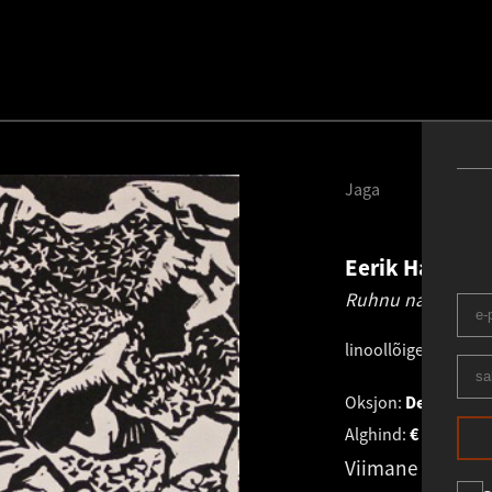
Jaga
Eerik Haamer
Ruhnu naised.
19
linoollõige
.
15.0 × 1
Oksjon:
Debora Vaa
Alghind:
€
320
Viimane pakku