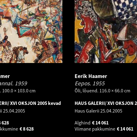
amer
Eerik Haamer
annal.
1959
Eepos.
1955
. 100.0 × 103.0 cm
Õli, lõuend. 116.0 × 66.0 cm
RII/ XVI OKSJON 2005 kevad
HAUS GALERII/ XVI OKSJON 2
ii
25.04.2005
Haus Galerii
25.04.2005
8 628
Alghind
€
14 061
akkumine
€
8 628
Viimane pakkumine
€
14 061