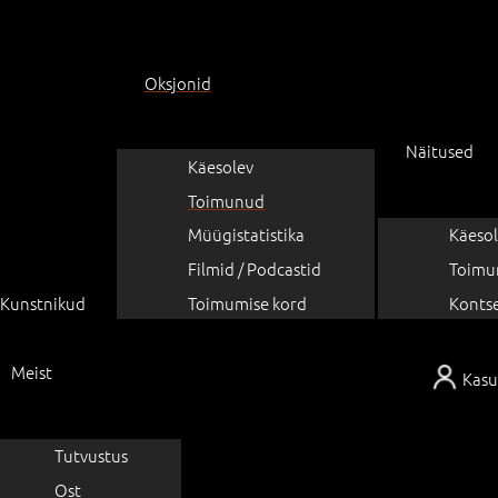
Oksjonid
Näitused
Käesolev
Toimunud
Müügistatistika
Käesol
Filmid / Podcastid
Toimu
Kunstnikud
Toimumise kord
Konts
Meist
Kasu
Tutvustus
Ost