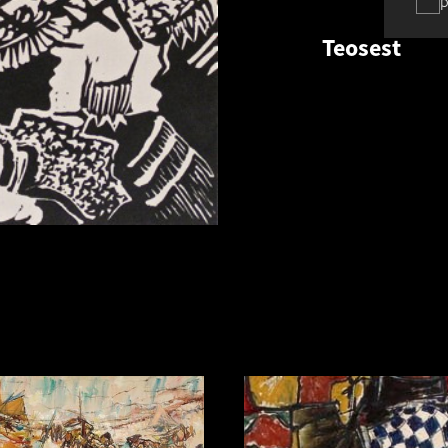
p
Teosest