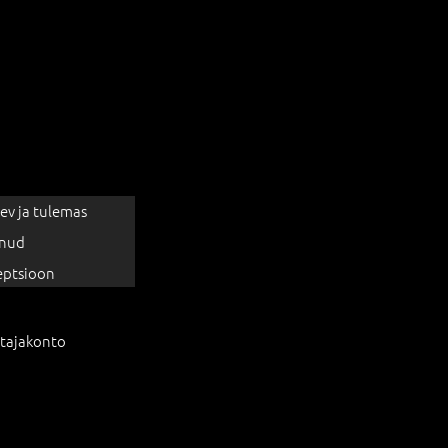
ev ja tulemas
nud
eptsioon
tajakonto