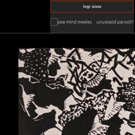
logi sisse
pea mind meeles
unustasid parooli?