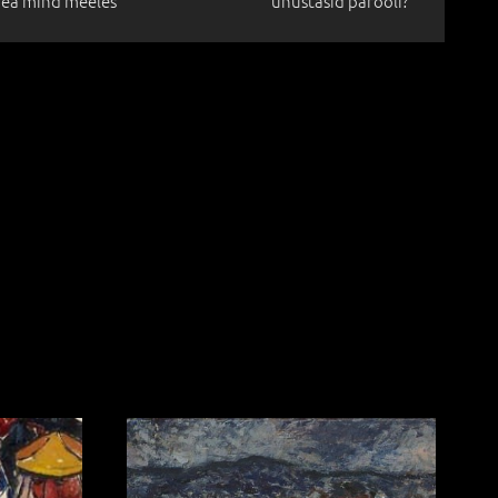
ea mind meeles
unustasid parooli?