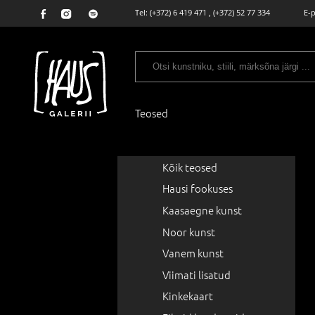
Tel:
(+372) 6 419 471
,
(+372) 52 77 334
E-
Teosed
Kõik teosed
Hausi fookuses
Kaasaegne kunst
Noor kunst
Vanem kunst
Viimati lisatud
Kinkekaart