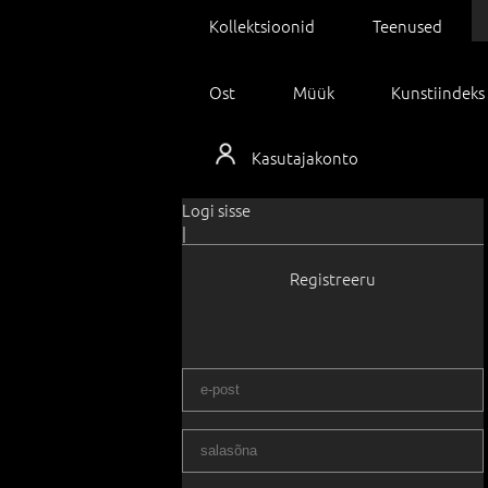
Kollektsioonid
Teenused
Ost
Müük
Kunstiindeks
Kasutajakonto
Logi sisse
|
Registreeru