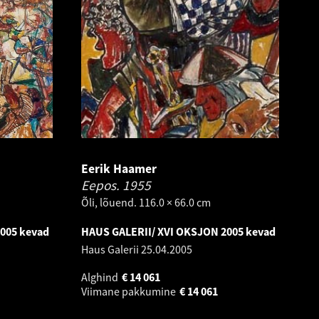
Eerik Haamer
Eepos.
1955
Õli, lõuend. 116.0 × 66.0 cm
005 kevad
HAUS GALERII/ XVI OKSJON 2005 kevad
Haus Galerii
25.04.2005
Alghind
€
14 061
Viimane pakkumine
€
14 061