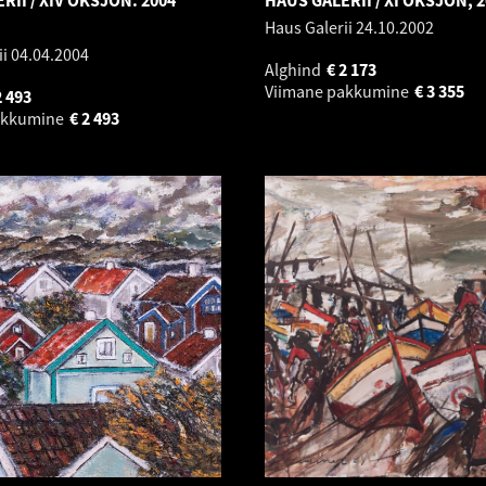
RII / XIV OKSJON. 2004
HAUS GALERII / XI OKSJON, 2
Haus Galerii
24.10.2002
ii
04.04.2004
Alghind
€
2 173
Viimane pakkumine
€
3 355
2 493
akkumine
€
2 493