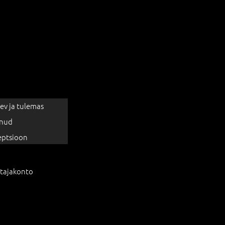
ev ja tulemas
nud
eptsioon
tajakonto