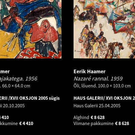
amer
Eerik Haamer
jakatega.
1956
Nazaré rannal.
1959
. 66.0 × 64.0 cm
Õli, lõuend. 100.0 × 103.0 cm
RII /XVII OKSJON 2005 sügis
HAUS GALERII/ XVI OKSJON 2
ii
20.10.2005
Haus Galerii
25.04.2005
4 410
Alghind
€
8 628
akkumine
€
4 410
Viimane pakkumine
€
8 628