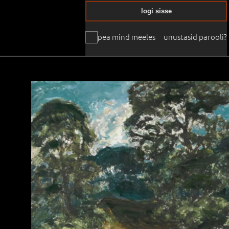
logi sisse
pea mind meeles
unustasid parooli?