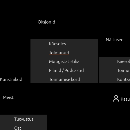
Oksjonid
Näitused
Käesolev
Toimunud
Müügistatistika
Käesol
Filmid / Podcastid
Toimu
Kunstnikud
Toimumise kord
Konts
Meist
Kasu
Tutvustus
Ost