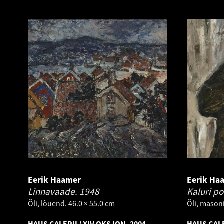
Eerik Haamer
Eerik Ha
Linnavaade.
1948
Kaluri po
Õli, lõuend. 46.0 × 55.0 cm
Õli, masoni