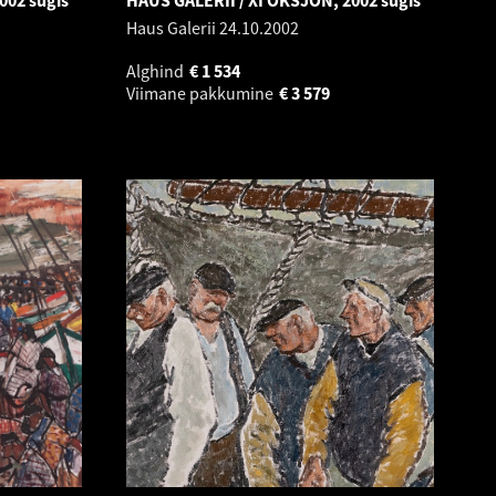
002 sügis
HAUS GALERII / XI OKSJON, 2002 sügis
Haus Galerii
24.10.2002
Alghind
€
1 534
Viimane pakkumine
€
3 579