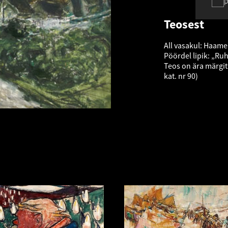
p
Teosest
All vasakul: Haame
Pöördel lipik: „Ru
Teos on ära märgit
kat. nr 90)