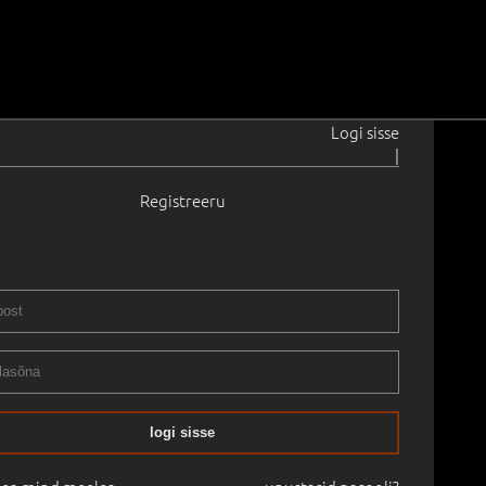
Logi sisse
|
Registreeru
1908–1994
stajaga.
1944
 73.0 cm
Raamitud
RII XXXV OKSJON 2014 kevad
25.04.2014
logi sisse
mine:
€
7 100