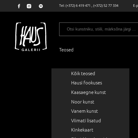
Tel:
(+372) 6 419 471
,
(+372) 52 77 334
E-
Teosed
Kõik teosed
Hausi fookuses
Kaasaegne kunst
Noor kunst
Vanem kunst
Viimati lisatud
Kinkekaart