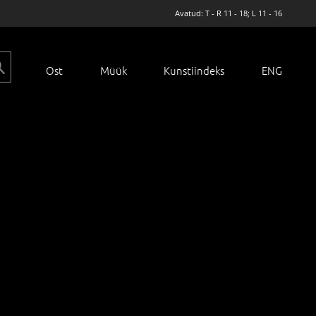
Avatud: T - R 11 - 18; L 11 - 16
Ost
Müük
Kunstiindeks
ENG