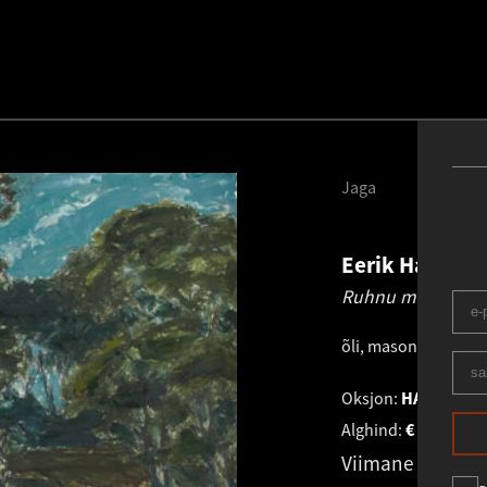
Jaga
Eerik Haamer
Ruhnu maastik äe
õli, masoniit
.
61.0 ×
Oksjon:
HAUS GALE
Alghind:
€
3 900
Viimane pakku