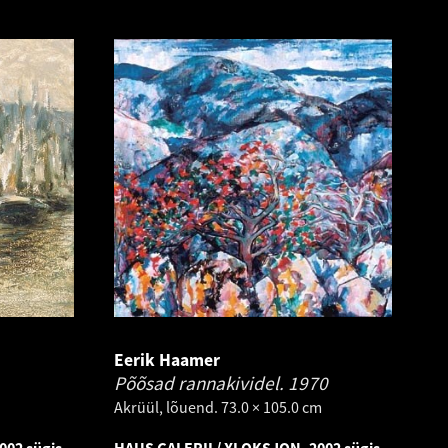
Eerik Haamer
Põõsad rannakividel.
1970
Akrüül, lõuend. 73.0 × 105.0 cm