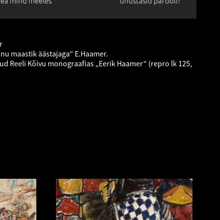
ea mind meeles
unustasid parooli?
r
hnu maastik äästajaga“ E.Haamer.
ud Reeli Kõivu monograafias „Eerik Haamer“ (repro lk 125,