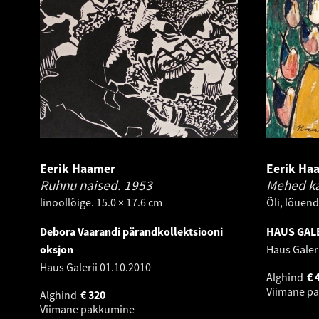
Eerik Haamer
Eerik Ha
Ruhnu naised.
1953
Mehed ka
linoollõige. 15.0 × 17.6 cm
Õli, lõuend
Debora Vaarandi pärandkollektsiooni
HAUS GALE
oksjon
Haus Galer
Haus Galerii
01.10.2010
Alghind
€
Viimane p
Alghind
€
320
Viimane pakkumine