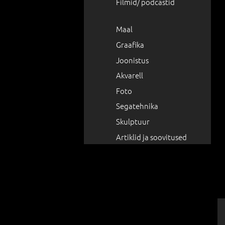
Filmid/ podcastid
Maal
Graafika
Joonistus
Akvarell
Foto
Segatehnika
Skulptuur
Artiklid ja soovitused