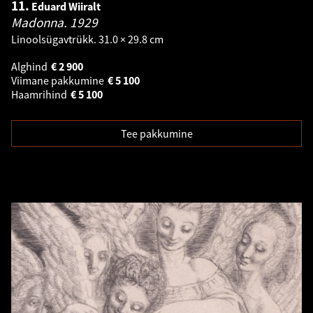
11.
Eduard Wiiralt
Madonna.
1929
Linoolsügavtrükk. 31.0 × 29.8 cm
Alghind
€
2 900
Viimane pakkumine
€
5 100
Haamrihind
€
5 100
Tee pakkumine