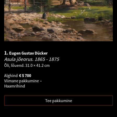
1.
Eugen Gustav Dücker
Asula jõeorus.
1865 - 1875
Õli, lõuend. 31.0 × 41.2 cm
Alghind
€
5 700
Viimane pakkumine
-
Haamrihind
Tee pakkumine