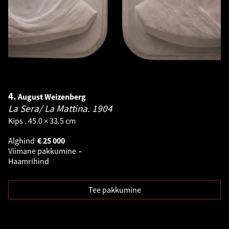
4.
August Weizenberg
La Sera/ La Mattina.
1904
Kips . 45.0 × 33.5 cm
Alghind
€
25 000
Viimane pakkumine
-
Haamrihind
Tee pakkumine