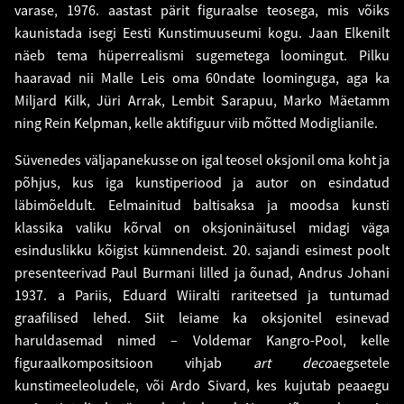
varase, 1976. aastast pärit figuraalse teosega, mis võiks
kaunistada isegi Eesti Kunstimuuseumi kogu. Jaan Elkenilt
näeb tema hüperrealismi sugemetega loomingut. Pilku
haaravad nii Malle Leis oma 60ndate loominguga, aga ka
Miljard Kilk, Jüri Arrak, Lembit Sarapuu, Marko Mäetamm
ning Rein Kelpman, kelle aktifiguur viib mõtted Modiglianile.
Süvenedes väljapanekusse on igal teosel oksjonil oma koht ja
põhjus, kus iga kunstiperiood ja autor on esindatud
läbimõeldult. Eelmainitud baltisaksa ja moodsa kunsti
klassika valiku kõrval on oksjoninäitusel midagi väga
esinduslikku kõigist kümnendeist. 20. sajandi esimest poolt
presenteerivad Paul Burmani lilled ja õunad, Andrus Johani
1937. a Pariis, Eduard Wiiralti rariteetsed ja tuntumad
graafilised lehed. Siit leiame ka oksjonitel esinevad
haruldasemad nimed – Voldemar Kangro-Pool, kelle
figuraalkompositsioon vihjab
art deco
aegsetele
kunstimeeleoludele, või Ardo Sivard, kes kujutab peaaegu