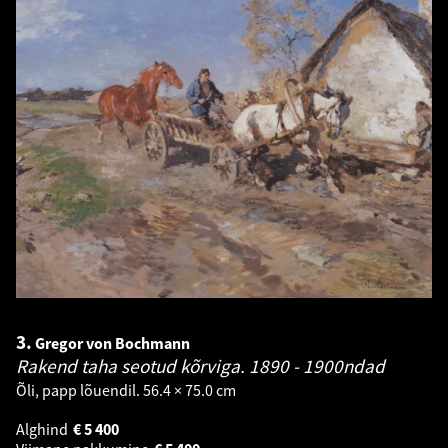
3.
Gregor von Bochmann
Rakend taha seotud kõrviga.
1890 - 1900ndad
Õli, papp lõuendil. 56.4 × 75.0 cm
Alghind
€
5 400