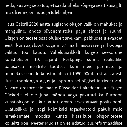
hetki, kus aeg seisatub, et saada üheks kõigega sealt kusagilt,
mis oli enne, on nüüd ja tuleb hiljem.
Haus Galerii 2020 aasta sügisene oksjonivalik on mahukas ja
mänguline, andes süvenemisteks palju ainest ja ruumi.
Oksjon on teoste osas oluliselt arvukam, pakkudes ülevaadet
eesti kunstiajaloost koguni 67 märkimisväärse ja hoolega
valitud töö kaudu. Vaheldusrikkalt kulgeb seekordne
kunstioksjon 19. sajandi keskpaiga sulnilt realistlike
baltisaksa meistrite töödest kuni meie parimate ja
mitmekesiseimate kunstinäideteni 1980–90ndatest aastatest.
Just kronoloogia algus ja lõpp on sel sügisel intrigeerivad.
Niivõrd erakordseid maale Düsseldorfi akadeemikult Eugen
Dückerilt ei ole juba mõnda aega pakutud ka Euroopa
kunstioksjonitel, kus autor omab arvestatavat positsiooni.
Üllatuslikke ja isegi kelmikaid tagasivaateid pakub meie
nimekaimate moodsa kunsti klassikute oksjoniteoste
kollektsioon. Peeter Mudist on esindatud suureformaadilise