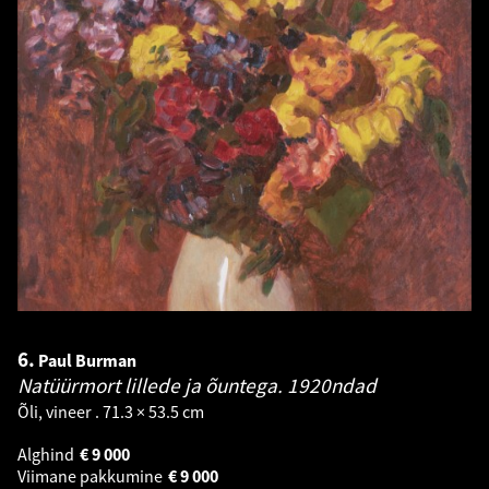
6.
Paul Burman
Natüürmort lillede ja õuntega.
1920ndad
Õli, vineer . 71.3 × 53.5 cm
Alghind
€
9 000
Viimane pakkumine
€
9 000