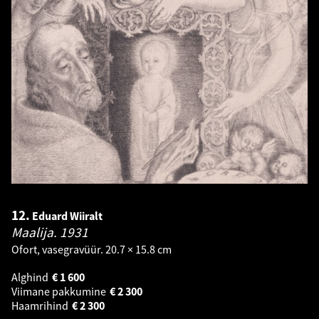
12.
Eduard Wiiralt
Maalija.
1931
Ofort, vasegravüür. 20.7 × 15.8 cm
Alghind
€
1 600
Viimane pakkumine
€
2 300
Haamrihind
€
2 300