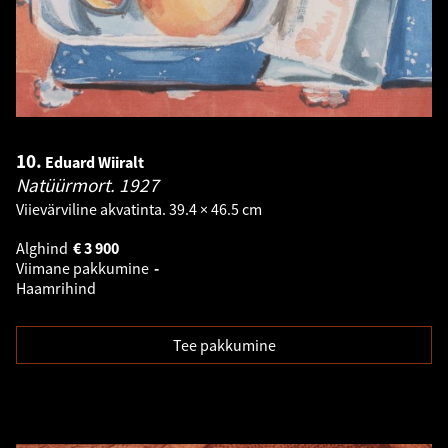
10.
Eduard Wiiralt
Natüürmort.
1927
Viievärviline akvatinta. 39.4 × 46.5 cm
Alghind
€
3 900
Viimane pakkumine
-
Haamrihind
Tee pakkumine