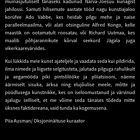
muinasjutuliselt tänaseks kadunud Narva-Jõesuu kunagist
jahilossi. Samuti hilisemate aastate tööd nagu kunstiajaloo
korüfee Ado Vabbe, kes heidab pilgu mehe ja naise
paralleelmaailma, või alati otsinguline Alfred Kongo, kelle
maastik on ootamatult roosatav, või Richard Uutmaa, kes
maalib põhjarannikute kõrval seekord Jägala juga
vikerkaarevärvides.
Kui lükkida meie kunst ajateljele ja vaadata seda kui pildirida,
ilma nimede ja liigsete selgitusteta, jalutada pilguga rahulikult
ja aegamööda piki pintslilööke ja pliiatsiooni, näeme
äärmiselt sisuka, ärksa ning elujõulise meele, mõtte ja
püüdlusega kunstnikke, kes on iseloomustanud ja värvinud
ajalugu selliselt, et me võime seda tänases tõdeda mitte
üksnes faktidereana, vaid tunda ka kogemusena.
Piia Ausman/ Oksjoninäituse kuraator