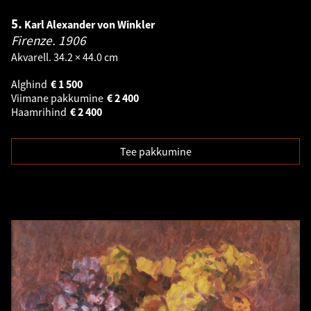
5.
Karl Alexander von Winkler
Firenze.
1906
Akvarell. 34.2 × 44.0 cm
Alghind
€
1 500
Viimane pakkumine
€
2 400
Haamrihind
€
2 400
Tee pakkumine