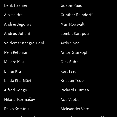
Eerik Haamer
Gustav Raud
Alo Hoidre
Günther Reindorff
Andrei Jegorov
Mari Roosvalt
Andrus Johani
Lembit Sarapuu
Voldemar Kangro-Pool
Ardo Sivadi
Rein Kelpman
Anton Starkopf
Miljard Kilk
Olev Subbi
Elmar Kits
Karl Tael
Linda Kits-Mägi
Kristjan Teder
Alfred Kongo
Richard Uutmaa
Nikolai Kormašov
Ado Vabbe
Raivo Korstnik
Aleksander Vardi