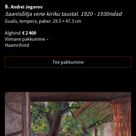
8.
Andrei Jegorov
Saanisõitja vene kiriku taustal.
1920 - 1930ndad
Guašs, tempera, paber. 29.5 × 47.3 cm
Alghind
€
2 400
Viimane pakkumine
-
Haamrihind
Tee pakkumine