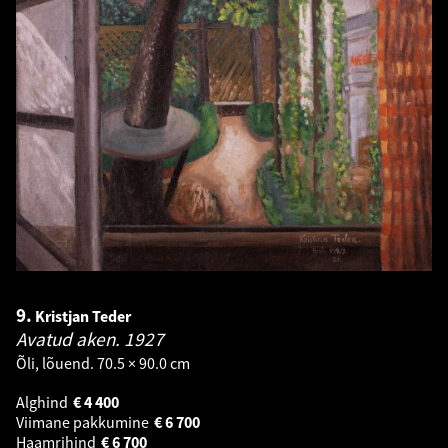
9.
Kristjan Teder
Avatud aken.
1927
Õli, lõuend. 70.5 × 90.0 cm
Alghind
€
4 400
Viimane pakkumine
€
6 700
Haamrihind
€
6 700