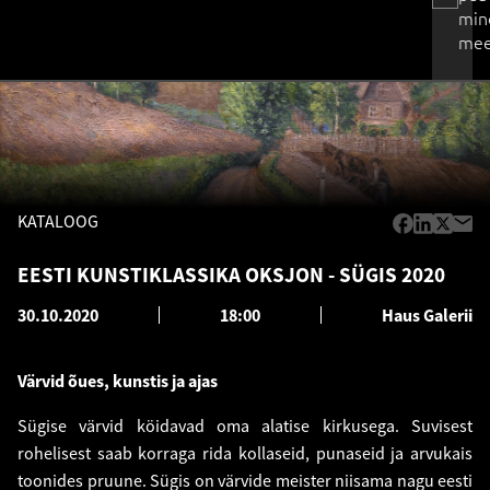
min
mee
KATALOOG
EESTI KUNSTIKLASSIKA OKSJON - SÜGIS 2020
30.10.2020
18:00
Haus Galerii
Värvid õues, kunstis ja ajas
Sügise värvid köidavad oma alatise kirkusega. Suvisest
rohelisest saab korraga rida kollaseid, punaseid ja arvukais
toonides pruune. Sügis on värvide meister niisama nagu eesti