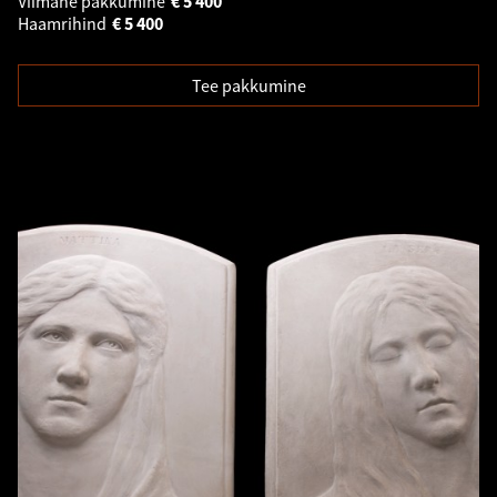
Viimane pakkumine
€
5 400
Haamrihind
€
5 400
Tee pakkumine