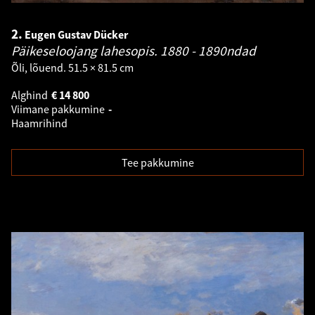
2.
Eugen Gustav Dücker
Päikeseloojang lahesopis.
1880 - 1890ndad
Õli, lõuend. 51.5 × 81.5 cm
Alghind
€
14 800
Viimane pakkumine
-
Haamrihind
Tee pakkumine