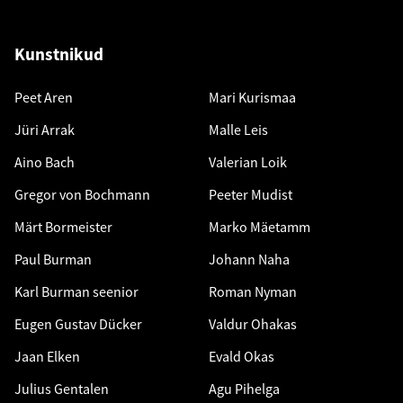
Kunstnikud
Peet Aren
Mari Kurismaa
Jüri Arrak
Malle Leis
Aino Bach
Valerian Loik
Gregor von Bochmann
Peeter Mudist
Märt Bormeister
Marko Mäetamm
Paul Burman
Johann Naha
Karl Burman seenior
Roman Nyman
Eugen Gustav Dücker
Valdur Ohakas
Jaan Elken
Evald Okas
Julius Gentalen
Agu Pihelga