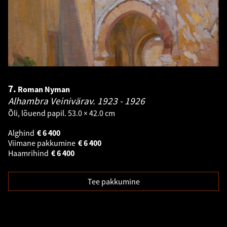
7.
Roman Nyman
Alhambra Veinivärav.
1923 - 1926
Õli, lõuend papil. 53.0 × 42.0 cm
Alghind
€
6 400
Viimane pakkumine
€
6 400
Haamrihind
€
6 400
Tee pakkumine