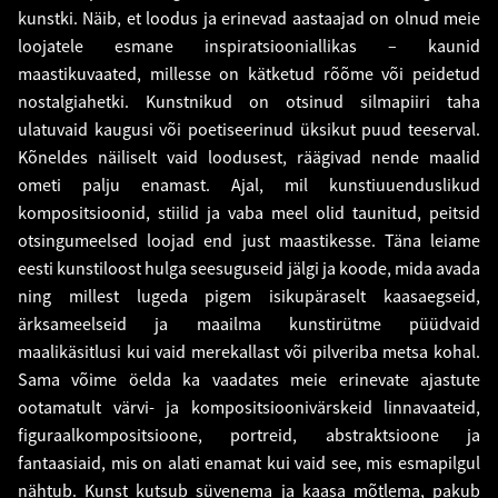
kunstki. Näib, et loodus ja erinevad aastaajad on olnud meie
loojatele esmane inspiratsiooniallikas – kaunid
maastikuvaated, millesse on kätketud rõõme või peidetud
nostalgiahetki. Kunstnikud on otsinud silmapiiri taha
ulatuvaid kaugusi või poetiseerinud üksikut puud teeserval.
Kõneldes näiliselt vaid loodusest, räägivad nende maalid
ometi palju enamast. Ajal, mil kunstiuuenduslikud
kompositsioonid, stiilid ja vaba meel olid taunitud, peitsid
otsingumeelsed loojad end just maastikesse. Täna leiame
eesti kunstiloost hulga seesuguseid jälgi ja koode, mida avada
ning millest lugeda pigem isikupäraselt kaasaegseid,
ärksameelseid ja maailma kunstirütme püüdvaid
maalikäsitlusi kui vaid merekallast või pilveriba metsa kohal.
Sama võime öelda ka vaadates meie erinevate ajastute
ootamatult värvi- ja kompositsioonivärskeid linnavaateid,
figuraalkompositsioone, portreid, abstraktsioone ja
fantaasiaid, mis on alati enamat kui vaid see, mis esmapilgul
nähtub. Kunst kutsub süvenema ja kaasa mõtlema, pakub