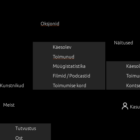
Oksjonid
Näitused
Käesolev
Toimunud
Müügistatistika
Käesol
Filmid / Podcastid
Toimu
Kunstnikud
Toimumise kord
Konts
Meist
Kasu
Tutvustus
Ost