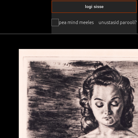
logi sisse
pea mind meeles
unustasid parooli?