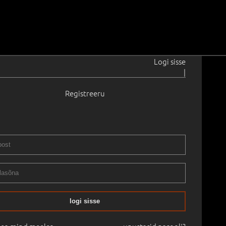
Logi sisse
|
Registreeru
t
1898–1954
943
2 cm
Raamitud
AFIKA
06.11.2024
logi sisse
mine:
€
6 300