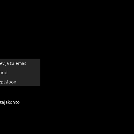
ev ja tulemas
nud
eptsioon
tajakonto