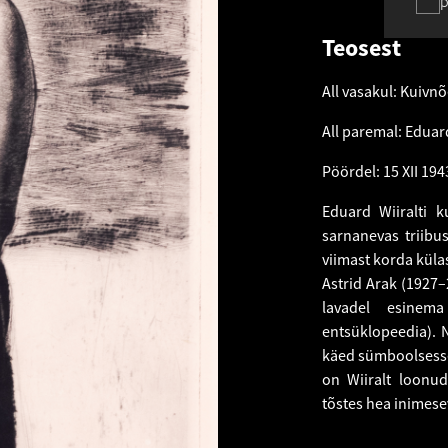
p
Teosest
All vasakul: Kuivnõ
All paremal: Eduard
Pöördel: 15 XII 194
Eduard Wiiralti k
sarnanevas triibus
viimast korda küla
Astrid Arak (1927–
lavadel esinema 
entsüklopeedia). 
käed sümboolsesse 
on Wiiralt loonud
tõstes hea inimese