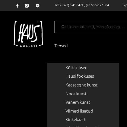
Tel:
(+372) 6 419 471
,
(+372) 52 77 334
E-
Teosed
Kõik teosed
Hausi fookuses
Kaasaegne kunst
Noor kunst
Vanem kunst
Viimati lisatud
Kinkekaart