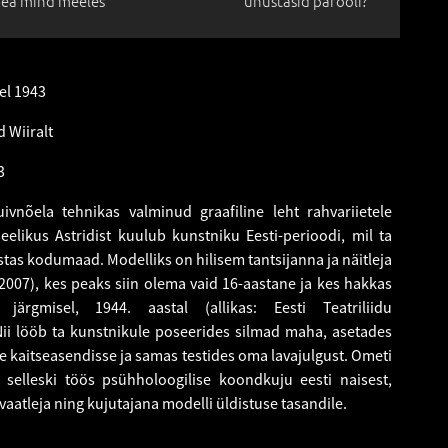
ea mind meeles
unustasid parooli?
el 1943
 Wiiralt
3
uivnõela tehnikas valminud graafiline leht rahvariietele
eelikus Astridist kuulub kunstniku Eesti-perioodi, mil ta
stas kodumaad. Modelliks on hilisem tantsijanna ja näitleja
2007), kes peaks siin olema vaid 16-aastane ja kes hakkas
järgmisel, 1944. aastal (allikas: Eesti Teatriliidu
Nii lööb ta kunstnikule poseerides silmad maha, asetades
kaitseasendisse ja samas testides oma lavajulgust. Ometi
 selleski töös psühholoogilise koondkuju eesti naisest,
vaatleja ning kujutajana modelli üldistuse tasandile.