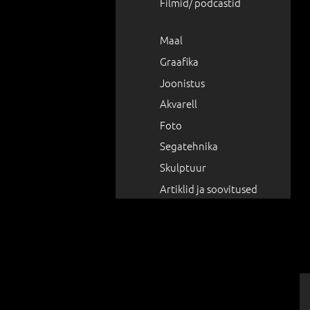
Filmid/ podcastid
Maal
Graafika
Joonistus
Akvarell
Foto
Segatehnika
Skulptuur
Artiklid ja soovitused