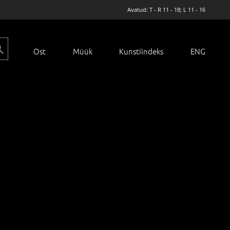
Avatud: T - R 11 - 18; L 11 - 16
Ost
Müük
Kunstiindeks
ENG