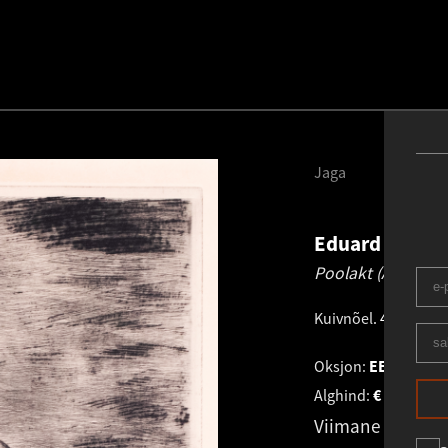
Jaga
Eduard Wiiral
Poolakt (Astrid).
1
Kuivnõel
.
49.5 × 32.
Oksjon:
EESTI GRA
Alghind:
€
4 100
Viimane pakku