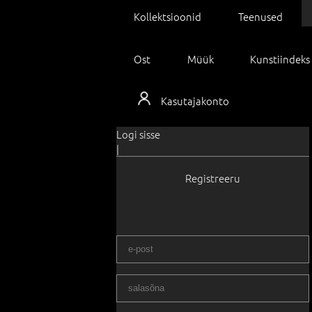
Kollektsioonid
Teenused
Ost
Müük
Kunstiindeks
Kasutajakonto
Logi sisse
|
Registreeru