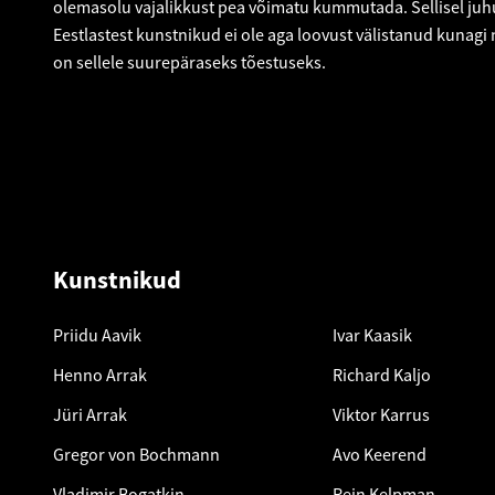
olemasolu vajalikkust pea võimatu kummutada. Sellisel ju
Eestlastest kunstnikud ei ole aga loovust välistanud kunagi 
on sellele suurepäraseks tõestuseks.
Kunstnikud
Priidu Aavik
Ivar Kaasik
Henno Arrak
Richard Kaljo
Jüri Arrak
Viktor Karrus
Gregor von Bochmann
Avo Keerend
Vladimir Bogatkin
Rein Kelpman