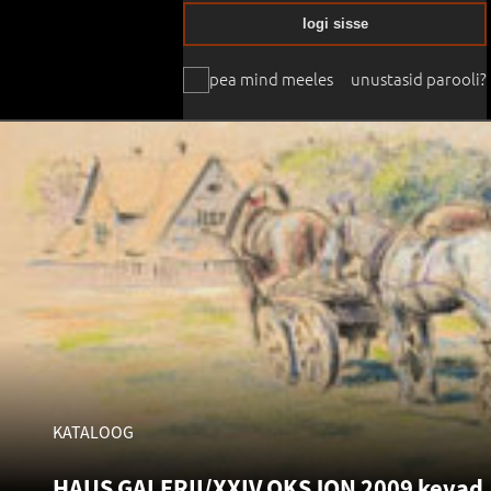
logi sisse
pea mind meeles
unustasid parooli?
KATALOOG
HAUS GALERII/XXIV OKSJON 2009 kevad