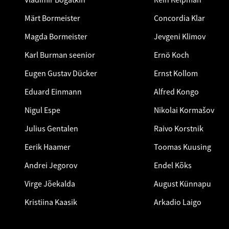
Märt Bormeister
Concordia Klar
Magda Bormeister
Jevgeni Klimov
Karl Burman seenior
Ernö Koch
Eugen Gustav Dücker
Ernst Kollom
Eduard Einmann
Alfred Kongo
Nigul Espe
Nikolai Kormašov
Julius Gentalen
Raivo Korstnik
Eerik Haamer
Toomas Kuusing
Andrei Jegorov
Endel Kõks
Virge Jõekalda
August Künnapu
Kristiina Kaasik
Arkadio Laigo