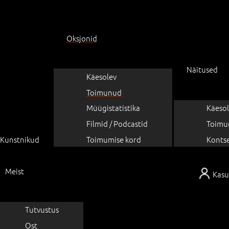
Oksjonid
Näitused
Käesolev
Toimunud
Müügistatistika
Käesol
Filmid / Podcastid
Toimu
Kunstnikud
Toimumise kord
Konts
Meist
Kasu
Tutvustus
Ost