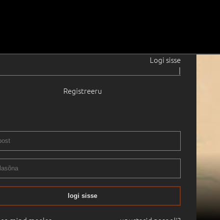
Logi sisse
|
Registreeru
logi sisse
28.04.2009
15:50
Haus Galerii