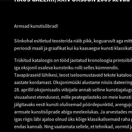
Armsad kunstisõbrad!
Siinkohal esitletud teosterida näib pikk, koguarvult aga m
perioodi maali ja graafikat kui ka kaasaegse kunsti klassi
Trükitud kataloogis on tööd jaotatud kronoloogia printsii
iga oksjonil osaleva kunstniku rolli selles kümnendis.
Tavapäraseid lühikesi, teost iseloomustavaid tekste kataloog
aastate kordamast. Oksjonimüüki alustame niisiis dateeringu
28. aprillil oksjonisaalis viibijaile annab selline kunstiajal
visuaalsest etendusest, mille peategelasteks on meie kunsti
jälgitavaks eesti kunsti olulisemad pöördepunktid, arenguj
armsate kunstisõprade abiga meeleolukas. Ja arvestades maa
igas riigis läbi ajaloo olnud üks kõige klassikalisemaid ra
endas kannab. Ning vaatamata sellele, et tehnikad, vormid 