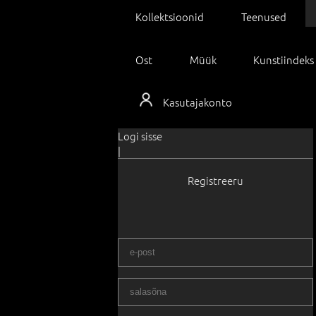
Kollektsioonid
Teenused
Ost
Müük
Kunstiindeks
Kasutajakonto
Logi sisse
|
Registreeru