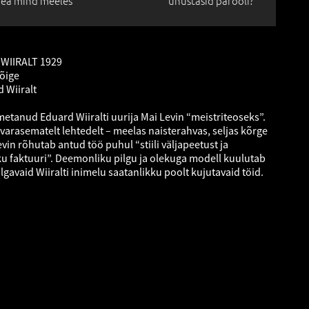
ea mind meeles
unustasid parooli?
: WIIRALT 1929
lõige
 Wiiralt
tanud Eduard Wiiralti uurija Mai Levin “meistriteoseks”.
 varasematelt lehtedelt – meelas naisterahvas, seljas kõrge
vin rõhutab antud töö puhul “stiili väljapeetust ja
kku faktuuri”. Deemonliku pilgu ja olekuga modell kuulutab
algavaid Wiiralti inimelu saatanlikku poolt kujutavaid töid.