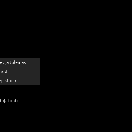
ev ja tulemas
nud
eptsioon
tajakonto