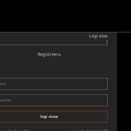
Logi sisse
|
Registreeru
t
1898–1954
1.0 × 29.8 cm
Raamitud
STIKLASSIKA OKSJON - SÜGIS 2020
30.10.2020
logi sisse
mine:
€
5 100