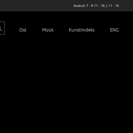
Avatud: T - R 11 - 18; L 11 - 16
Ost
Müük
Kunstiindeks
ENG