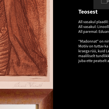
p
Teosest
All vasakul plaadil
All vasakul: Linool
All paremal: Eduard
“Madonnat” on nime
Motiiv on tuttav ka
kraega rüü, kuid Le
maaliliselt tundli
juba ette peatselt 