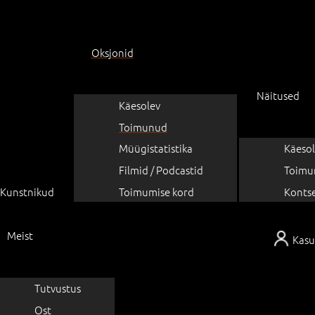
Oksjonid
Näitused
Käesolev
Toimunud
Müügistatistika
Käesol
Filmid / Podcastid
Toimu
Kunstnikud
Toimumise kord
Konts
Meist
Kasu
Tutvustus
Ost