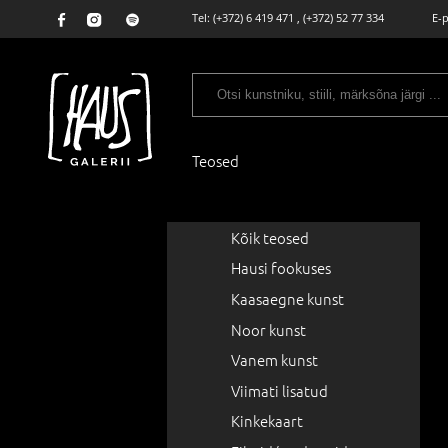
Tel:
(+372) 6 419 471
,
(+372) 52 77 334
E-
Teosed
Kõik teosed
Hausi fookuses
Kaasaegne kunst
Noor kunst
Vanem kunst
Viimati lisatud
Kinkekaart