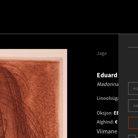
Jaga
Eduard Wiiral
Madonna.
1929
Linoolsügavtrükk
.
3
Oksjon:
EESTI KUN
Alghind:
€
2 900
Viimane pakku