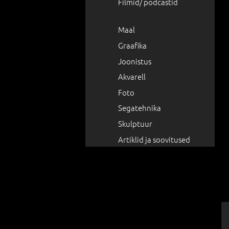
Filmid/ podcastid
Maal
Graafika
Joonistus
Akvarell
Foto
Segatehnika
Skulptuur
Artiklid ja soovitused