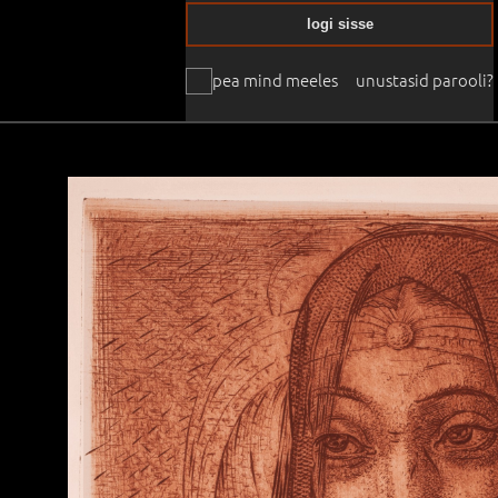
logi sisse
pea mind meeles
unustasid parooli?