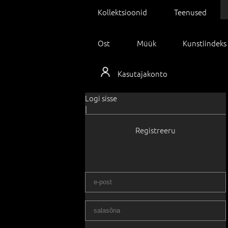
Kollektsioonid
Teenused
Ost
Müük
Kunstiindeks
Kasutajakonto
Logi sisse
|
Registreeru