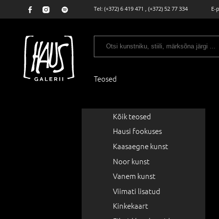
Tel:
(+372) 6 419 471
,
(+372) 52 77 334
E-
Teosed
Kõik teosed
Hausi fookuses
Kaasaegne kunst
Noor kunst
Vanem kunst
Viimati lisatud
Kinkekaart