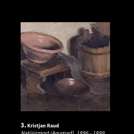
3.
Kristjan Raud
Natüürmort (Anumad).
1896 - 1899