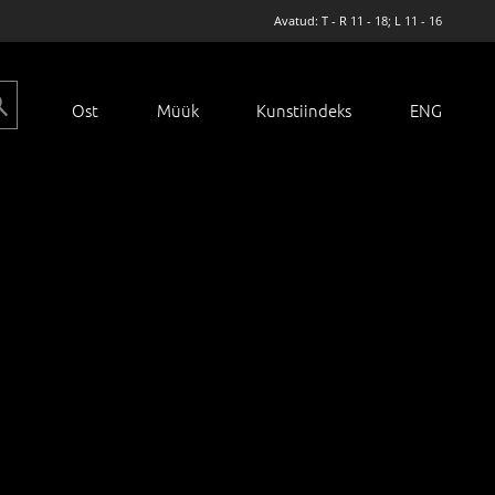
Avatud: T - R 11 - 18; L 11 - 16
Ost
Müük
Kunstiindeks
ENG