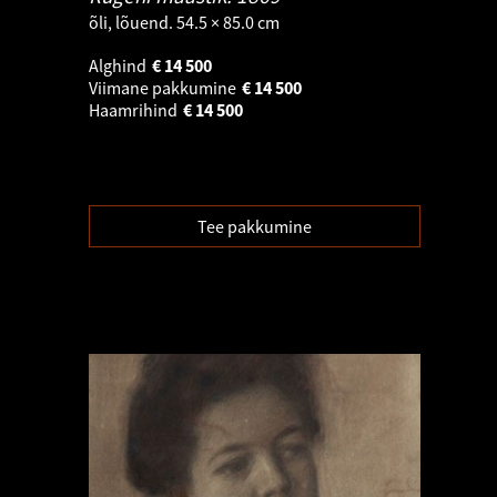
õli, lõuend. 54.5 × 85.0 cm
Alghind
€
14 500
Viimane pakkumine
€
14 500
Haamrihind
€
14 500
Tee pakkumine