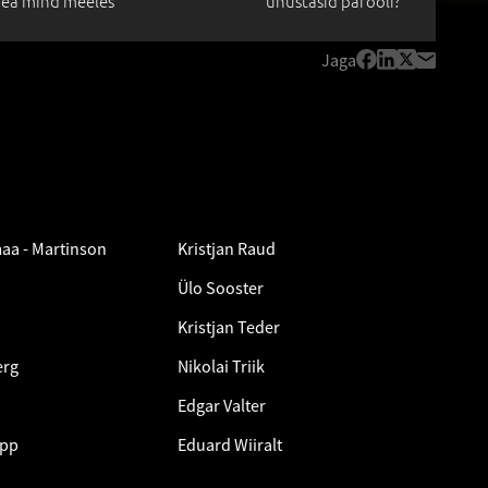
ea mind meeles
unustasid parooli?
Jaga
aa - Martinson
Kristjan Raud
Ülo Sooster
Kristjan Teder
erg
Nikolai Triik
Edgar Valter
epp
Eduard Wiiralt