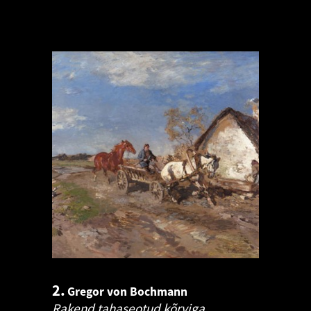
2.
Gregor von Bochmann
Rakend tahaseotud kõrviga