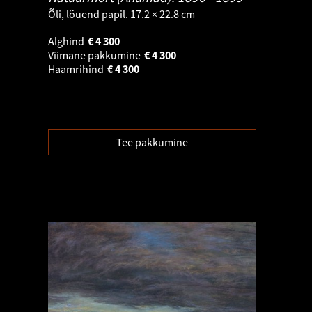
Õli, lõuend papil. 17.2 × 22.8 cm
Alghind
€
4 300
Viimane pakkumine
€
4 300
Haamrihind
€
4 300
Tee pakkumine