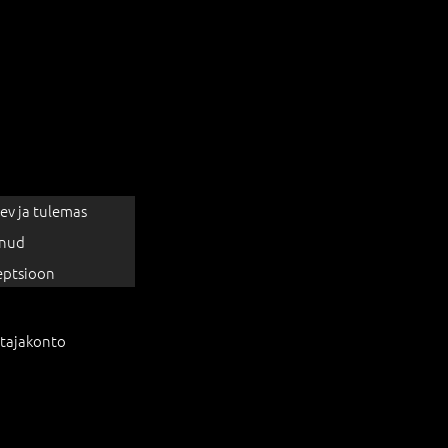
ev ja tulemas
nud
eptsioon
tajakonto