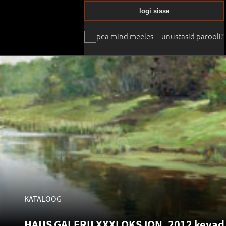
logi sisse
pea mind meeles
unustasid parooli?
KATALOOG
HAUS GALERII XXXI OKSJON. 2012 kevad