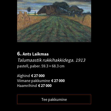
6.
Ants Laikmaa
Talumaastik rukkihakkidega.
1913
pastell, paber. 59.3 × 68.3 cm
Alghind
€
27 000
Viimane pakkumine
€
27 000
Haamrihind
€
27 000
Tee pakkumine