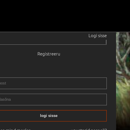
Logi sisse
|
Registreeru
logi sisse
20.04.2012
12:09
Haus Galerii