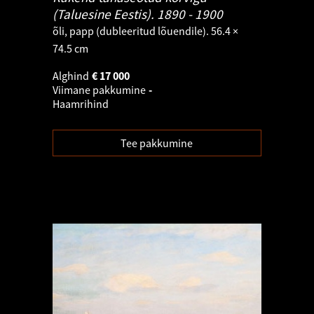
(Taluesine Eestis).
1890 - 1900
õli, papp (dubleeritud lõuendile). 56.4 ×
74.5 cm
Alghind
€
17 000
Viimane pakkumine
-
Haamrihind
Tee pakkumine