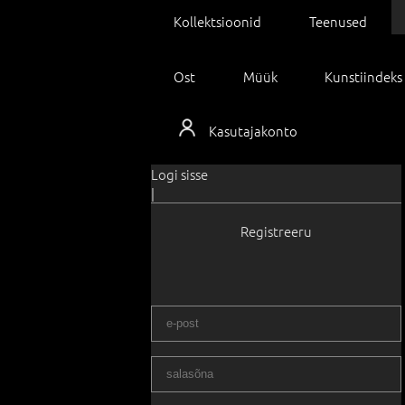
Kollektsioonid
Teenused
Ost
Müük
Kunstiindeks
Kasutajakonto
Logi sisse
|
Registreeru