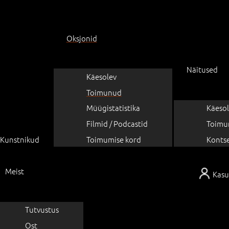
Oksjonid
Näitused
Käesolev
Toimunud
Müügistatistika
Käesol
Filmid / Podcastid
Toimu
Kunstnikud
Toimumise kord
Konts
Meist
Kasu
Tutvustus
Ost