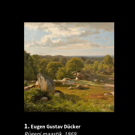
1.
Eugen Gustav Dücker
Rügeni maastik.
1869