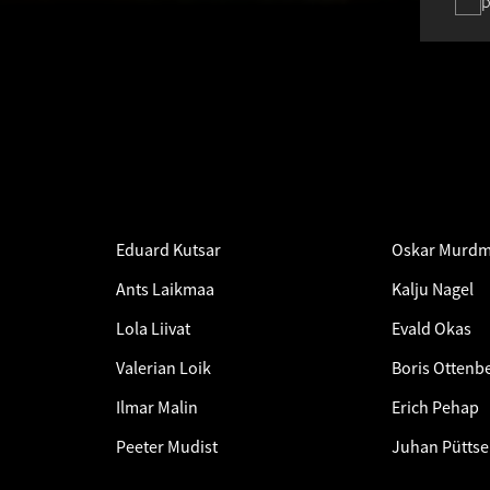
p
Eduard Kutsar
Oskar Murdm
Ants Laikmaa
Kalju Nagel
Lola Liivat
Evald Okas
Valerian Loik
Boris Ottenb
Ilmar Malin
Erich Pehap
Peeter Mudist
Juhan Pütts