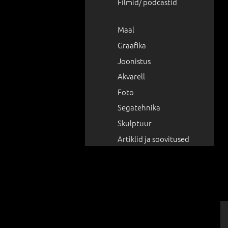
Filmid/ podcastid
Maal
Graafika
Joonistus
Akvarell
Foto
Segatehnika
Skulptuur
Artiklid ja soovitused