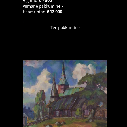
Alghind
€
7 500
Viimane pakkumine
-
Haamrihind
€
13 000
Tee pakkumine