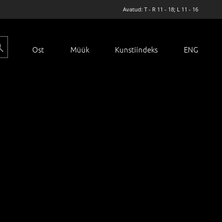
Avatud: T - R 11 - 18; L 11 - 16
Ost
Müük
Kunstiindeks
ENG