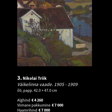
3.
Nikolai Triik
Väikelinna vaade.
1905 - 1909
õli, papp. 42.0 × 47.0 cm
Alghind
€
4 260
Viimane pakkumine
€
7 000
Haamrihind
€
7 000