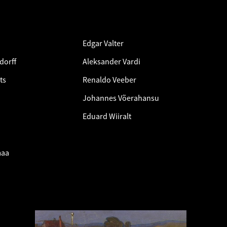
Edgar Valter
dorff
Aleksander Vardi
ts
Renaldo Veeber
Johannes Võerahansu
Eduard Wiiralt
maa