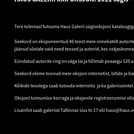
Tere tulemast tutvuma Haus Galerii sügisoksjoni kataloogig
Seekord on eksponeeritud 46 teost meie nimekatelt autorite
jäänud sõelale vaid need teosed ja autorid, kes ostjaskonn
Esindatud autorite ring on väga lai ja hõlmab peaaegu 120 aa
Seekord oleme toonud meie oksjoni internetist, bitide ja bait
Kõikide teostega saab tutvuda internetis ja ka galeriiseintel
Oksjoni toimumise korraga ja oksjonile registreerumise võ
Lisainfot saab galeriist Tallinnas Uus tn 17 või
haus@haus.e