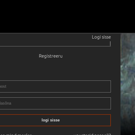
Logi sisse
|
Registreeru
logi sisse
14.10.2011
11:27
Haus Galerii