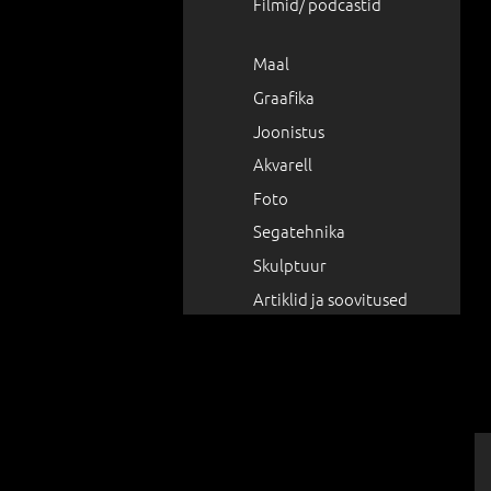
Filmid/ podcastid
Maal
Graafika
Joonistus
Akvarell
Foto
Segatehnika
Skulptuur
Artiklid ja soovitused