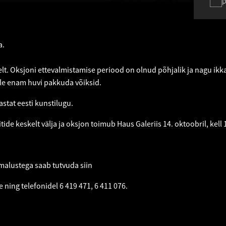
p
a.
lt. Oksjoni ettevalmistamise periood on olnud põhjalik ja nagu ikk
ale enam huvi pakkuda võiksid.
stat eesti kunstilugu.
ide keskelt välja ja oksjon toimub Haus Galeriis 14. oktoobril, kell
.
imalustega saab tutvuda
siin
e
ning telefonidel 6 419 471, 6 411 076.