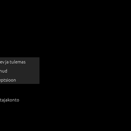
ev ja tulemas
nud
eptsioon
tajakonto