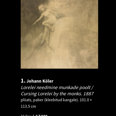
1.
Johann Köler
Lorelei needmine munkade poolt /
Cursing Lorelei by the monks.
1887
pliiats, paber (kleebitud kangale). 101.0 ×
113.5 cm