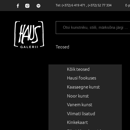
Tel:
(+372) 6 419 471
,
(+372) 52 77 334
E-
Teosed
Kõik teosed
Hausi fookuses
Kaasaegne kunst
Noor kunst
Vanem kunst
Viimati lisatud
Kinkekaart