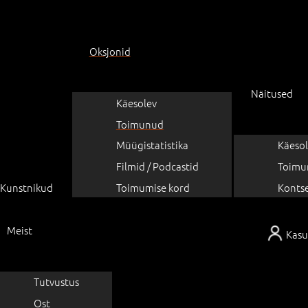
Oksjonid
Näitused
Käesolev
Toimunud
Müügistatistika
Käesol
Filmid / Podcastid
Toimu
Kunstnikud
Toimumise kord
Konts
Meist
Kasu
Tutvustus
Ost