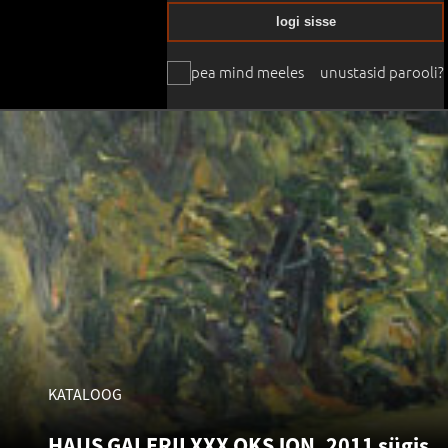
logi sisse
pea mind meeles
unustasid parooli?
KATALOOG
HAUS GALERII XXX OKSJON. 2011 sügis