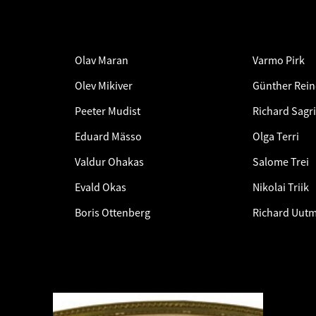
Olav Maran
Varmo Pirk
Olev Mikiver
Günther Rein
Peeter Mudist
Richard Sagri
Eduard Mässo
Olga Terri
Valdur Ohakas
Salome Trei
Evald Okas
Nikolai Triik
Boris Ottenberg
Richard Uut