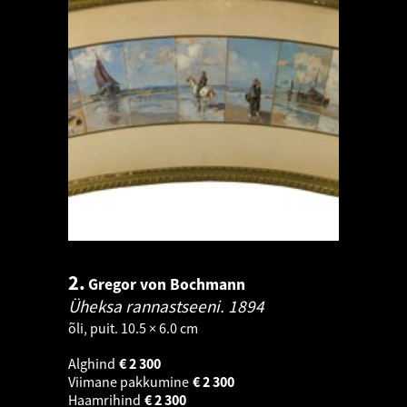
2.
Gregor von Bochmann
Üheksa rannastseeni.
1894
õli, puit. 10.5 × 6.0 cm
Alghind
€
2 300
Viimane pakkumine
€
2 300
Haamrihind
€
2 300