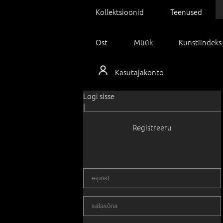
Kollektsioonid
Teenused
Ost
Müük
Kunstiindeks
Kasutajakonto
Logi sisse
|
Registreeru