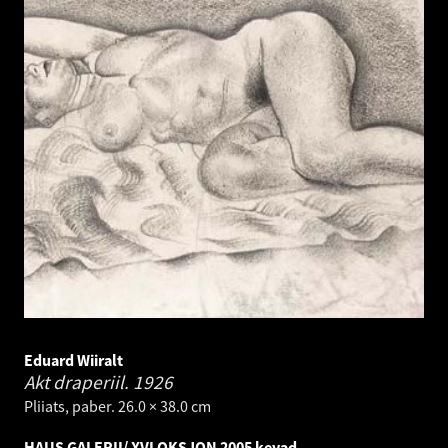
Eduard Wiiralt
Akt draperiil.
1926
Pliiats, paber. 26.0 × 38.0 cm
HAUS GALERII/ XVI OKSJON 2005 kevad