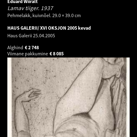
Eduard Wiiralt
Lamav tiiger.
1937
Pehmelakk, kuivnõel. 29.0 × 39.0 cm
HAUS GALERII/ XVI OKSJON 2005 kevad
Haus Galerii
25.04.2005
Alghind
€
2 748
Viimane pakkumine
€
8 085