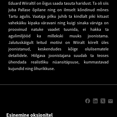
Eduard Wiiraltil on õigus saada tasuta haridust. Ta oli siis
juba Pallase õpilane ning on ilmselt kõndinud mõnes
Tartu agulis. Vaataja pilku juhib ta kindlalt piki kitsast
vahekäiku kipaka väravani ning kuigi sinaka värviga on
proovinud natuke vaadet tuunida, ei hakka ta
agulimiljööd ka millekski muuks joonistama.
Jalutuskäigult leitud motiivi on Wiiralt kiirelt üles
joonistanud, keskendudes kõige olulisematele
detailidele. Hiilgava joonistajana suudab ta teoses
ühendada realistliku nüansitäpsuse, kummastavad
kujundid ning õhurikkuse.
Esinemine oksjonitel