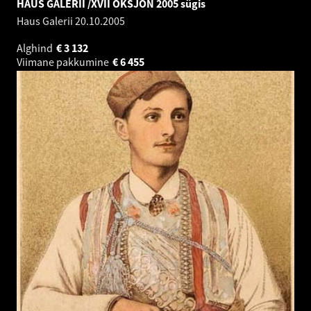
HAUS GALERII /XVII OKSJON 2005 sügis
Haus Galerii
20.10.2005
Alghind
€
3 132
Viimane pakkumine
€
6 455