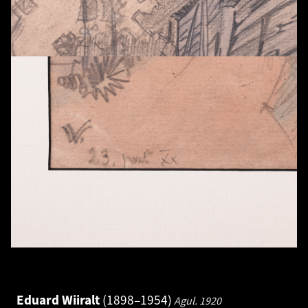
Eduard Wiiralt
1898–1954
Agul.
1920