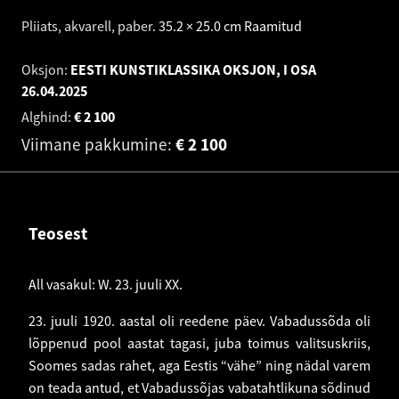
Pliiats, akvarell, paber
.
35.2 × 25.0 cm
Raamitud
Oksjon:
EESTI KUNSTIKLASSIKA OKSJON, I OSA
26.04.2025
Alghind:
€
2 100
Viimane pakkumine:
€
2 100
Teosest
All vasakul: W. 23. juuli XX.
23. juuli 1920. aastal oli reedene päev. Vabadussõda oli
lõppenud pool aastat tagasi, juba toimus valitsuskriis,
Soomes sadas rahet, aga Eestis “vähe” ning nädal varem
on teada antud, et Vabadussõjas vabatahtlikuna sõdinud