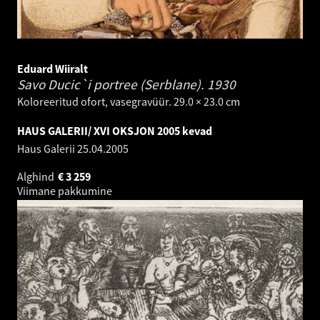
Eduard Wiiralt
Savo Ducic`i portree (Serblane).
1930
Koloreeritud ofort, vasegravüür. 29.0 × 23.0 cm
HAUS GALERII/ XVI OKSJON 2005 kevad
Haus Galerii
25.04.2005
Alghind
€
3 259
Viimane pakkumine