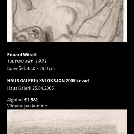
Eduard Wiiralt
Lamav akt.
1931
Kuivnõel. 45.0 × 29.0 cm
HAUS GALERII/ XVI OKSJON 2005 kevad
Haus Galerii
25.04.2005
Alghind
€
1 981
Viimane pakkumine