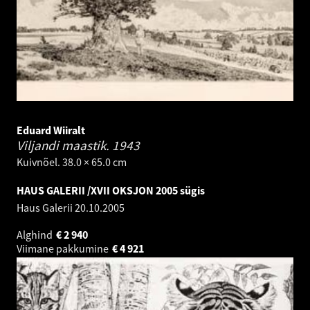
Eduard Wiiralt
Viljandi maastik.
1943
Kuivnõel. 38.0 × 65.0 cm
HAUS GALERII /XVII OKSJON 2005 sügis
Haus Galerii
20.10.2005
Alghind
€
2 940
Viimane pakkumine
€
4 921