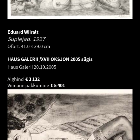
Eduard Wiiralt
Suplejad.
1927
Ofort. 41.0 × 39.0 cm
HAUS GALERII /XVII OKSJON 2005 sügis
Haus Galerii
20.10.2005
Alghind
€
3 132
Viimane pakkumine
€
5 401