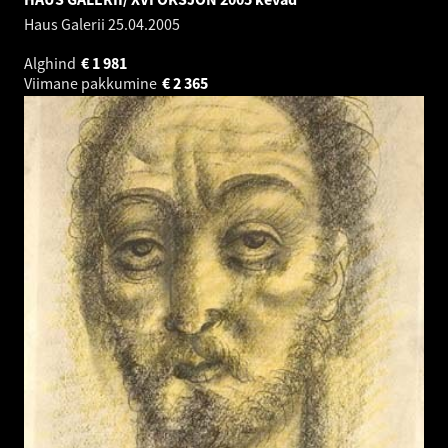
Haus Galerii
25.04.2005
Alghind
€
1 981
Viimane pakkumine
€
2 365