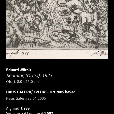
Eduard Wiiralt
Sööming (Orgia).
1928
Ofort. 8.0 × 11.0 cm
HAUS GALERII/ XVI OKSJON 2005 kevad
Haus Galerii
25.04.2005
Alghind
€
799
Viimane pakkumine
€
1 502