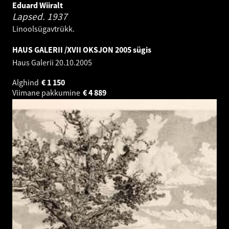
Eduard Wiiralt
Lapsed.
1937
Linoolsügavtrükk.
HAUS GALERII /XVII OKSJON 2005 sügis
Haus Galerii
20.10.2005
Alghind
€
1 150
Viimane pakkumine
€
4 889