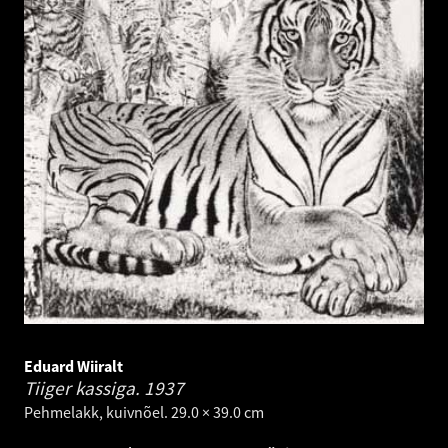
Eduard Wiiralt
Tiiger kassiga.
1937
Pehmelakk, kuivnõel. 29.0 × 39.0 cm