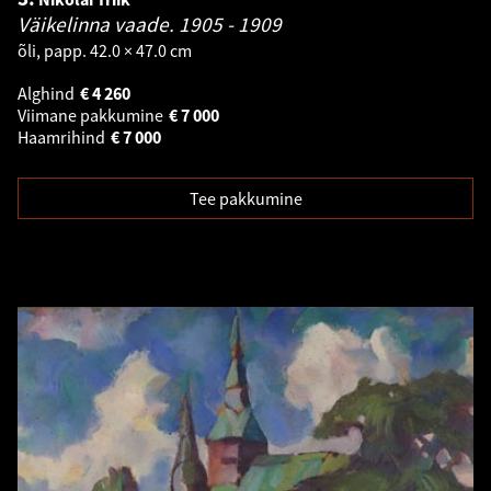
Väikelinna vaade.
1905 - 1909
õli, papp. 42.0 × 47.0 cm
Alghind
€
4 260
Viimane pakkumine
€
7 000
Haamrihind
€
7 000
Tee pakkumine