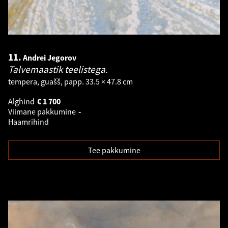
11.
Andrei Jegorov
Talvemaastik teelistega.
tempera, guašš, papp. 33.5 × 47.8 cm
Alghind
€
1 700
Viimane pakkumine
-
Haamrihind
Tee pakkumine