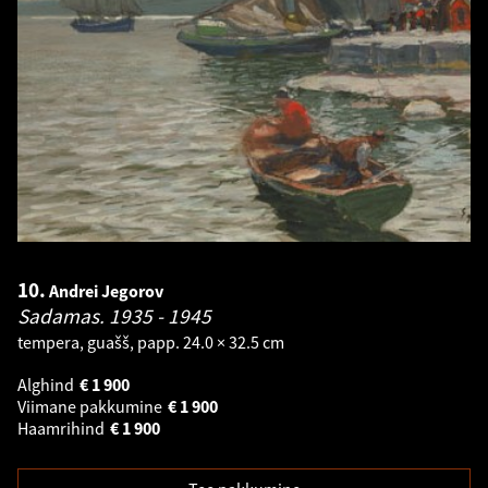
10.
Andrei Jegorov
Sadamas.
1935 - 1945
tempera, guašš, papp. 24.0 × 32.5 cm
Alghind
€
1 900
Viimane pakkumine
€
1 900
Haamrihind
€
1 900