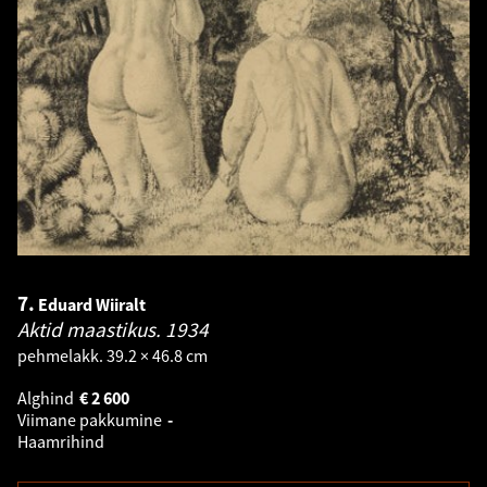
7.
Eduard Wiiralt
Aktid maastikus.
1934
pehmelakk. 39.2 × 46.8 cm
Alghind
€
2 600
Viimane pakkumine
-
Haamrihind