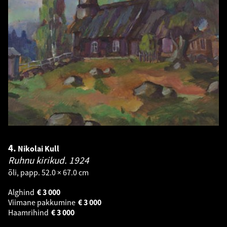
4.
Nikolai Kull
Ruhnu kirikud.
1924
õli, papp. 52.0 × 67.0 cm
Alghind
€
3 000
Viimane pakkumine
€
3 000
Haamrihind
€
3 000