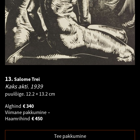
13.
Salome Trei
Kaks akti.
1939
puulõige. 12.2 × 13.2 cm
Alghind
€
340
Viimane pakkumine
-
Haamrihind
€
450
Tee pakkumine