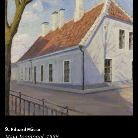
9.
Eduard Mässo
Maja Toompeal.
1936