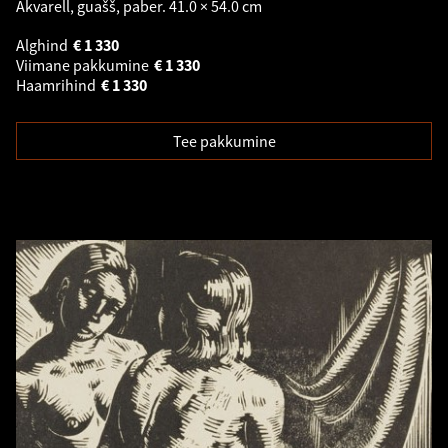
Akvarell, guašš, paber. 41.0 × 54.0 cm
Alghind
€
1 330
Viimane pakkumine
€
1 330
Haamrihind
€
1 330
Tee pakkumine