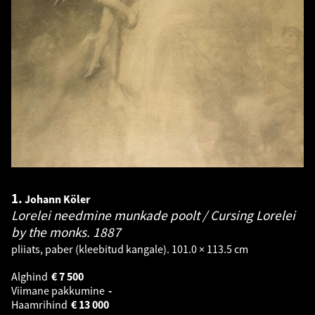
1.
Johann Köler
Lorelei needmine munkade poolt / Cursing Lorelei
by the monks.
1887
pliiats, paber (kleebitud kangale). 101.0 × 113.5 cm
Alghind
€
7 500
Viimane pakkumine
-
Haamrihind
€
13 000