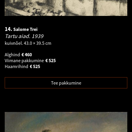
14.
Salome Trei
Tartu aiad.
1939
kuivnõel. 43.0 × 39.5 cm
Alghind
€
460
Viimane pakkumine
€
525
Haamrihind
€
525
Tee pakkumine