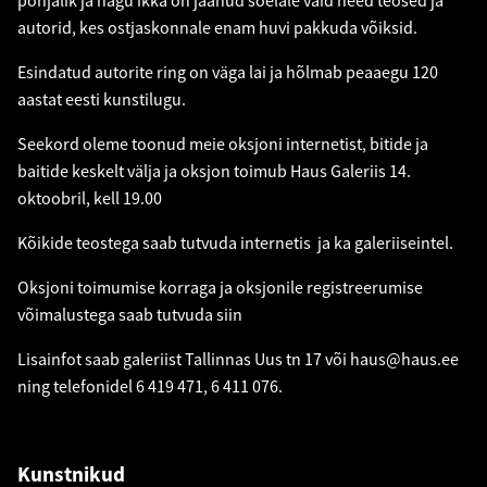
põhjalik ja nagu ikka on jäänud sõelale vaid need teosed ja
autorid, kes ostjaskonnale enam huvi pakkuda võiksid.
Esindatud autorite ring on väga lai ja hõlmab peaaegu 120
aastat eesti kunstilugu.
Seekord oleme toonud meie oksjoni internetist, bitide ja
baitide keskelt välja ja oksjon toimub Haus Galeriis 14.
oktoobril, kell 19.00
Kõikide teostega saab tutvuda internetis ja ka galeriiseintel.
Oksjoni toimumise korraga ja oksjonile registreerumise
võimalustega saab tutvuda
siin
Lisainfot saab galeriist Tallinnas Uus tn 17 või
haus@haus.ee
ning telefonidel 6 419 471, 6 411 076.
Kunstnikud