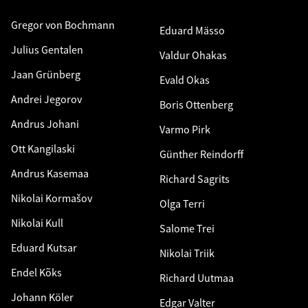
Gregor von Bochmann
Eduard Mässo
Julius Gentalen
Valdur Ohakas
Jaan Grünberg
Evald Okas
Andrei Jegorov
Boris Ottenberg
Andrus Johani
Varmo Pirk
Ott Kangilaski
Günther Reindorff
Andrus Kasemaa
Richard Sagrits
Nikolai Kormašov
Olga Terri
Nikolai Kull
Salome Trei
Eduard Kutsar
Nikolai Triik
Endel Kõks
Richard Uutmaa
Johann Köler
Edgar Valter