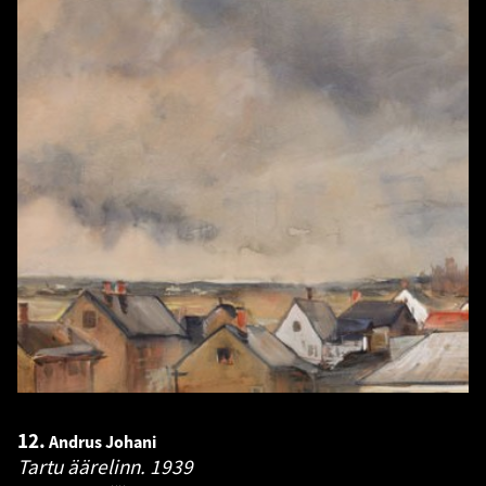
12.
Andrus Johani
Tartu äärelinn.
1939