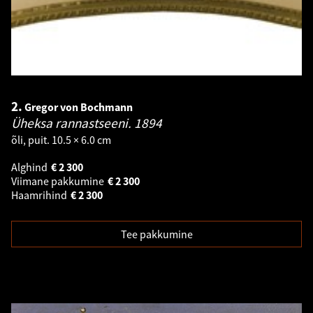
2.
Gregor von Bochmann
Üheksa rannastseeni.
1894
õli, puit. 10.5 × 6.0 cm
Alghind
€
2 300
Viimane pakkumine
€
2 300
Haamrihind
€
2 300
Tee pakkumine