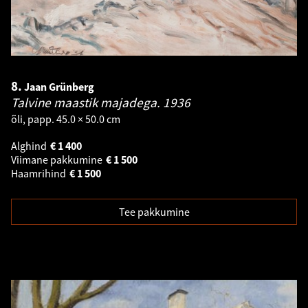
8.
Jaan Grünberg
Talvine maastik majadega.
1936
õli, papp. 45.0 × 50.0 cm
Alghind
€
1 400
Viimane pakkumine
€
1 500
Haamrihind
€
1 500
Tee pakkumine