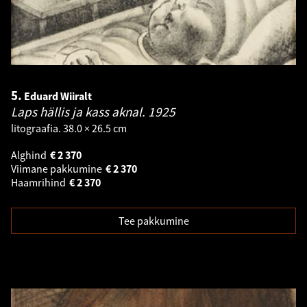
5.
Eduard Wiiralt
Laps hällis ja kass aknal.
1925
litograafia. 38.0 × 26.5 cm
Alghind
€
2 370
Viimane pakkumine
€
2 370
Haamrihind
€
2 370
Tee pakkumine