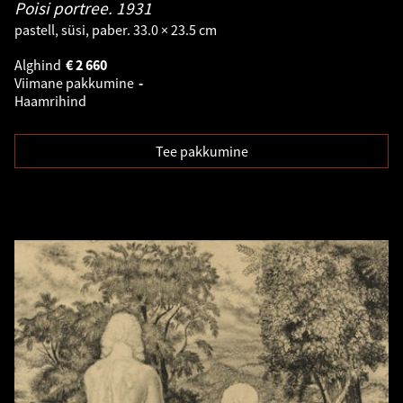
Poisi portree.
1931
pastell, süsi, paber. 33.0 × 23.5 cm
Alghind
€
2 660
Viimane pakkumine
-
Haamrihind
Tee pakkumine