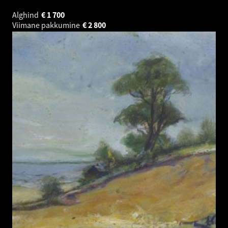
Alghind
€
1 700
Viimane pakkumine
€
2 800