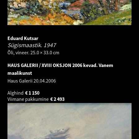
Eduard Kutsar
Sügismaastik.
1947
Õli, vineer. 25.0 × 33.0 cm
HAUS GALERII / XVIII OKSJON 2006 kevad. Vanem
maalikunst
Haus Galerii
20.04.2006
Alghind
€
1 150
Viimane pakkumine
€
2 493