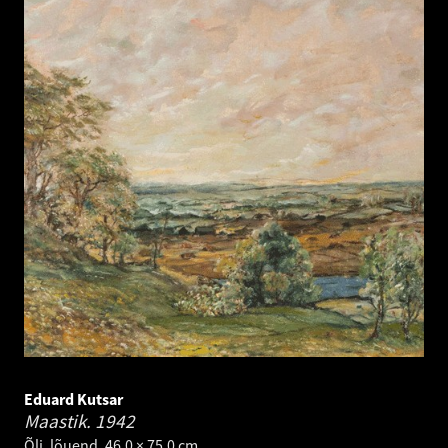
Eduard Kutsar
Maastik.
1942
Õli, lõuend. 46.0 × 75.0 cm