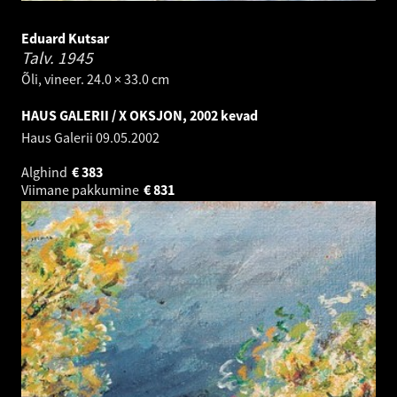
Eduard Kutsar
Talv.
1945
Õli, vineer. 24.0 × 33.0 cm
HAUS GALERII / X OKSJON, 2002 kevad
Haus Galerii
09.05.2002
Alghind
€
383
Viimane pakkumine
€
831