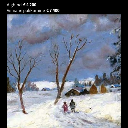
Alghind
€
4 200
Viimane pakkumine
€
7 400