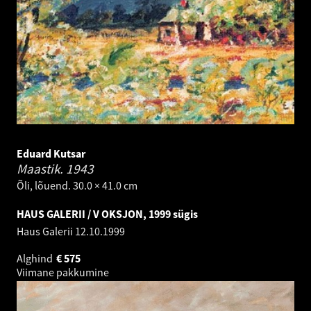
Eduard Kutsar
Maastik.
1943
Õli, lõuend. 30.0 × 41.0 cm
HAUS GALERII / V OKSJON, 1999 sügis
Haus Galerii
12.10.1999
Alghind
€
575
Viimane pakkumine