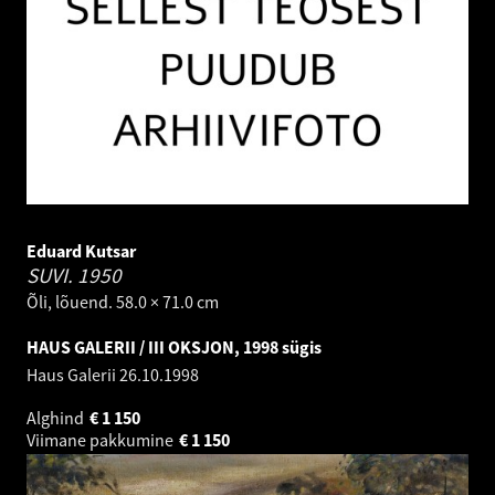
Eduard Kutsar
SUVI.
1950
Õli, lõuend. 58.0 × 71.0 cm
HAUS GALERII / III OKSJON, 1998 sügis
Haus Galerii
26.10.1998
Alghind
€
1 150
Viimane pakkumine
€
1 150