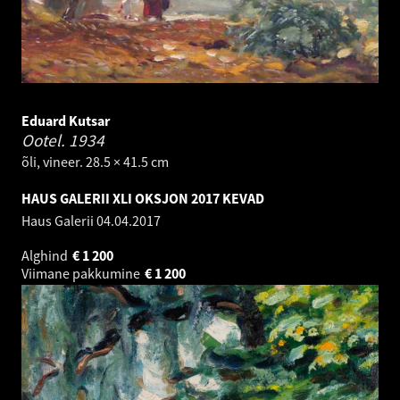
Eduard Kutsar
Ootel.
1934
õli, vineer. 28.5 × 41.5 cm
HAUS GALERII XLI OKSJON 2017 KEVAD
Haus Galerii
04.04.2017
Alghind
€
1 200
Viimane pakkumine
€
1 200