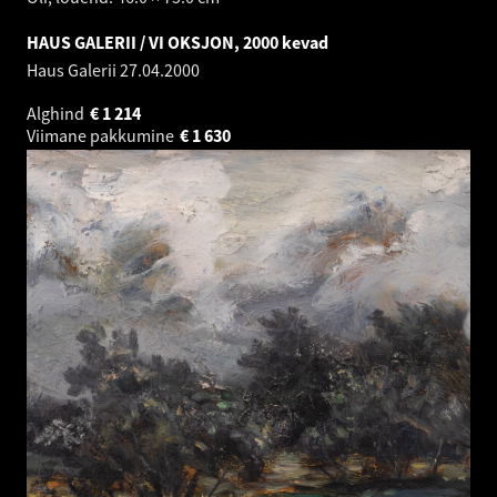
HAUS GALERII / VI OKSJON, 2000 kevad
Haus Galerii
27.04.2000
Alghind
€
1 214
Viimane pakkumine
€
1 630