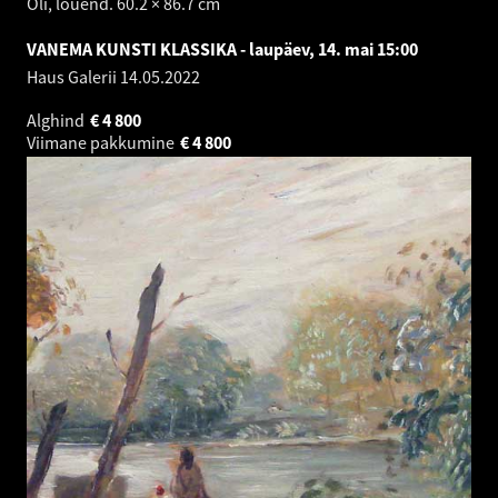
Õli, lõuend. 60.2 × 86.7 cm
VANEMA KUNSTI KLASSIKA - laupäev, 14. mai 15:00
Haus Galerii
14.05.2022
Alghind
€
4 800
Viimane pakkumine
€
4 800