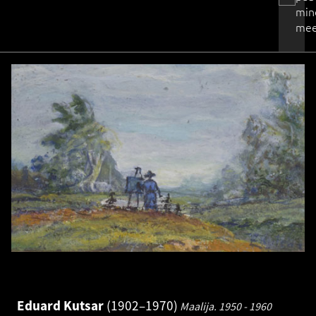
min
mee
Eduard Kutsar
1902–1970
Maalija.
1950 - 1960