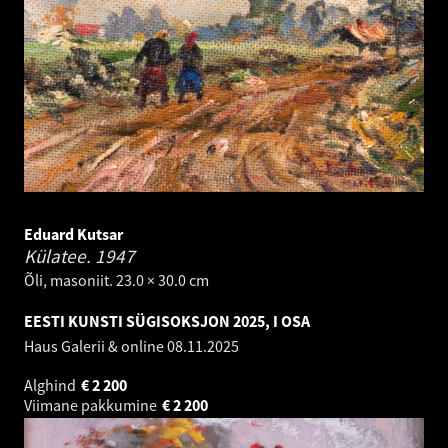
Eduard Kutsar
Külatee.
1947
Õli, masoniit. 23.0 × 30.0 cm
EESTI KUNSTI SÜGISOKSJON 2025, I OSA
Haus Galerii & online
08.11.2025
Alghind
€
2 200
Viimane pakkumine
€
2 200