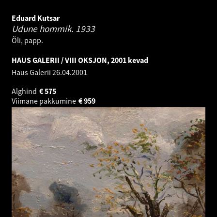
Eduard Kutsar
Udune hommik.
1933
Õli, papp.
HAUS GALERII / VIII OKSJON, 2001 kevad
Haus Galerii
26.04.2001
Alghind
€
575
Viimane pakkumine
€
959