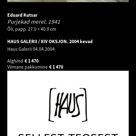
Eduard Kutsar
Purjekad merel.
1941
Õli, papp. 27.0 × 40.0 cm
HAUS GALERII / XIV OKSJON. 2004 kevad
Haus Galerii
04.04.2004
Alghind
€
1 470
Viimane pakkumine
€
1 470