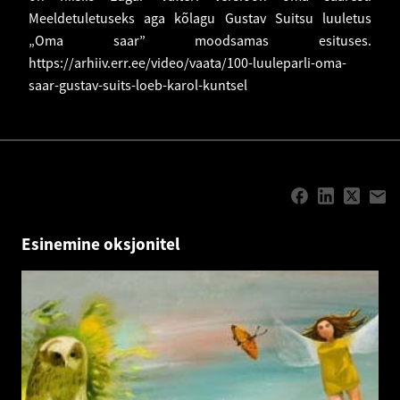
Meeldetuletuseks aga kõlagu Gustav Suitsu luuletus
„Oma saar” moodsamas esituses.
https://arhiiv.err.ee/video/vaata/100-luuleparli-oma-
saar-gustav-suits-loeb-karol-kuntsel
Esinemine oksjonitel