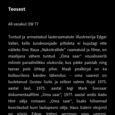
Teosest
All vasakul: EW 77
Tuntud ja armastatud lasteraamatute illustreerija Edgar
Valter, kelle tundesoojade piltideta ei kujutagi ette
näiteks Eno Raua „Naksitrallide” raamatuid ja filme, on
maalijana vähem tuntud. „Oma saar” visualiseerib
mõneti paradiislikku olukorda, kus päike paistab ning
taevas pole ühtegi pilve. Maali pealkirjal on ka
kultuuriloos kandev tähendus – oma saarest on
luuletanud Gustav Suits ja sellest valmis Rujal 1975.
aastal laul, 1975. aastal tegi Mark Soosaar
dokumentaalfilmi „Oma saar”, 1977. aastal andis Aadu
Hint välja romaani „Oma saar”, lisaks hilisemad
koorilaulud kuni laulupeoni välja. Haus Galerii oksjonil
on niisiis Edgar Valteri versioon oma saarest.