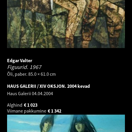
Edgar Valter
Figuurid.
1967
Õli, paber. 85.0 × 61.0 cm
HAUS GALERII / XIV OKSJON. 2004 kevad
Haus Galerii
04.04.2004
Alghind
€
1 023
Viimane pakkumine
€
1 342