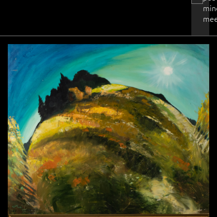
min
mee