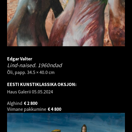
Edgar Valter
Lind-naised.
1960ndad
Õli, papp. 34.5 × 40.0 cm
EESTI KUNSTIKLASSIKA OKSJON:
Haus Galerii
05.05.2024
Alghind
€
2 800
Viimane pakkumine
€
4 800