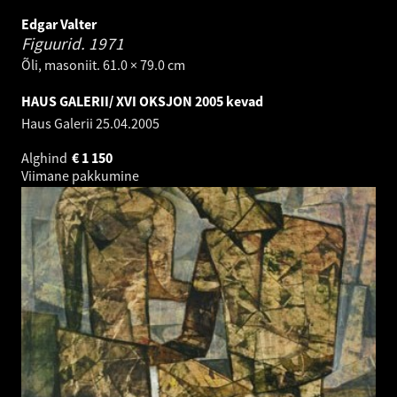
Edgar Valter
Figuurid.
1971
Õli, masoniit. 61.0 × 79.0 cm
HAUS GALERII/ XVI OKSJON 2005 kevad
Haus Galerii
25.04.2005
Alghind
€
1 150
Viimane pakkumine