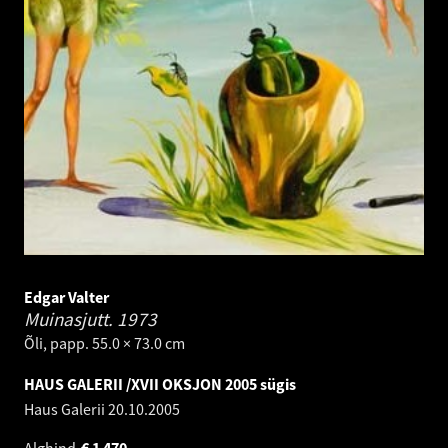
Edgar Valter
Muinasjutt.
1973
Õli, papp. 55.0 × 73.0 cm
HAUS GALERII /XVII OKSJON 2005 sügis
Haus Galerii
20.10.2005
Alghind
€
1 470