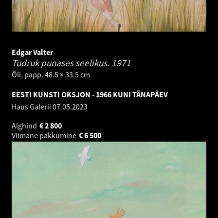
Edgar Valter
Tüdruk punases seelikus.
1971
Õli, papp. 48.5 × 33.5 cm
EESTI KUNSTI OKSJON - 1966 KUNI TÄNAPÄEV
Haus Galerii
07.05.2023
Alghind
€
2 800
Viimane pakkumine
€
6 500