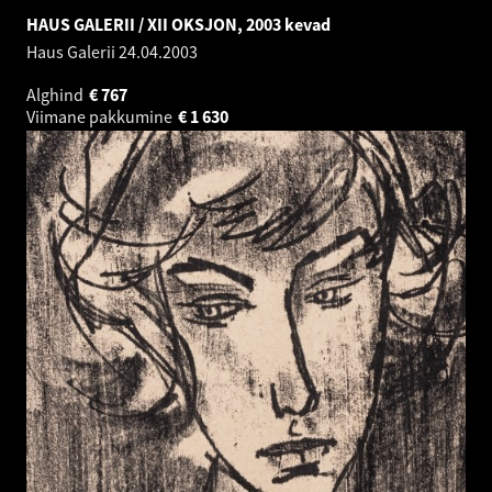
HAUS GALERII / XII OKSJON, 2003 kevad
Haus Galerii
24.04.2003
Alghind
€
767
Viimane pakkumine
€
1 630