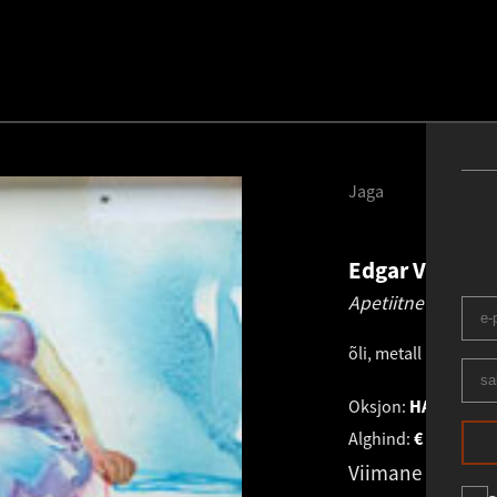
Jaga
Edgar Valter
1
Apetiitne printses
õli, metall (külmkap
Oksjon:
HAUS GALER
Alghind:
€
2 400
Viimane pakku