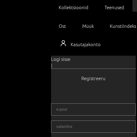
Kollektsioonid
Teenused
Ost
Müük
Kunstiindeks
Kasutajakonto
Logi sisse
|
Registreeru