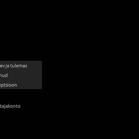
ev ja tulemas
nud
eptsioon
tajakonto