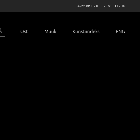
Avatud: T - R 11 - 18; L 11 - 16
Ost
Müük
Kunstiindeks
ENG