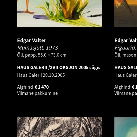
Edgar Valter
Edgar Val
Muinasjutt.
1973
Figuurid
Õli, papp. 55.0 × 73.0 cm
Õli, masoni
HAUS GALERII /XVII OKSJON 2005 sügis
HAUS GALE
Haus Galerii
20.10.2005
Haus Galer
Alghind
€
1 470
Alghind
€
Viimane pakkumine
Viimane p