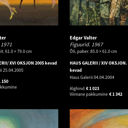
ter
Edgar Valter
.
1971
Figuurid.
1967
it. 61.0 × 79.0 cm
Õli, paber. 85.0 × 61.0 cm
RII/ XVI OKSJON 2005 kevad
HAUS GALERII / XIV OKSJON.
ii
25.04.2005
kevad
Haus Galerii
04.04.2004
1 150
akkumine
Alghind
€
1 023
Viimane pakkumine
€
1 342