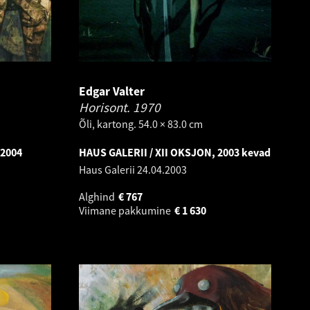
Edgar Valter
Horisont.
1970
Õli, kartong. 54.0 × 83.0 cm
 2004
HAUS GALERII / XII OKSJON, 2003 kevad
Haus Galerii
24.04.2003
Alghind
€
767
Viimane pakkumine
€
1 630