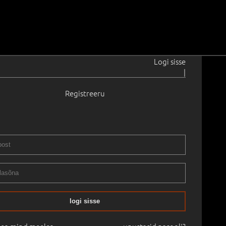
Logi sisse
|
Registreeru
929–2006
s.
1970 - 1980
i uks)
.
105.5 × 56.5 cm
Raamitud
II XXXI OKSJON. 2012 kevad
20.04.2012
logi sisse
mine:
€
2 400