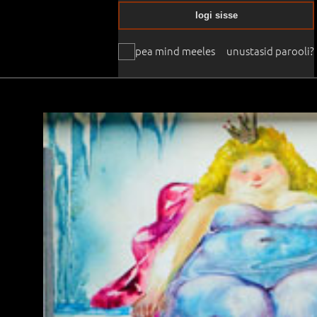
logi sisse
pea mind meeles
unustasid parooli?