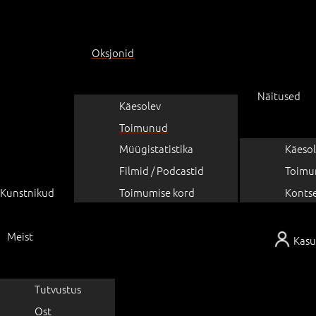
Oksjonid
Näitused
Käesolev
Toimunud
Müügistatistika
Käesol
Filmid / Podcastid
Toimu
Kunstnikud
Toimumise kord
Konts
Meist
Kasu
Tutvustus
Ost