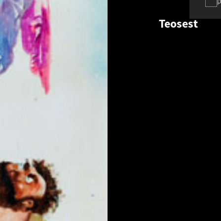
p
Teosest