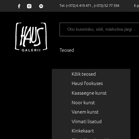
Tel:
(+372) 6 419 471
,
(+372) 52 77 334
E-
Teosed
Kõik teosed
Hausi fookuses
Kaasaegne kunst
Noor kunst
Vanem kunst
Viimati lisatud
Kinkekaart