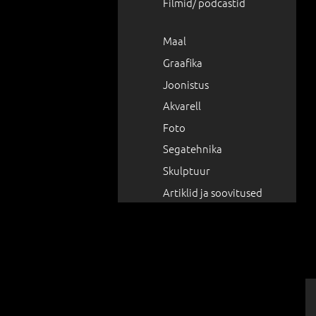
Filmid/ podcastid
Maal
Graafika
Joonistus
Akvarell
Foto
Segatehnika
Skulptuur
Artiklid ja soovitused