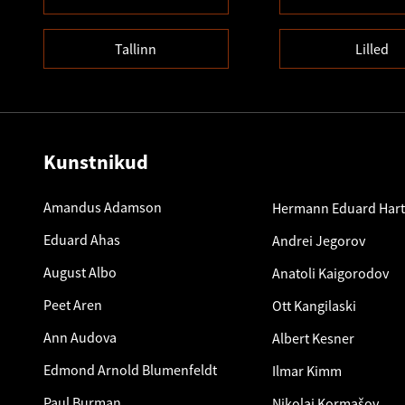
Tallinn
Lilled
Kunstnikud
Amandus Adamson
Hermann Eduard Har
Eduard Ahas
Andrei Jegorov
August Albo
Anatoli Kaigorodov
Peet Aren
Ott Kangilaski
Ann Audova
Albert Kesner
Edmond Arnold Blumenfeldt
Ilmar Kimm
Paul Burman
Nikolai Kormašov