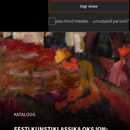
logi sisse
pea mind meeles
unustasid parooli?
KATALOOG
EESTI KUNSTIKLASSIKA OKSJON: