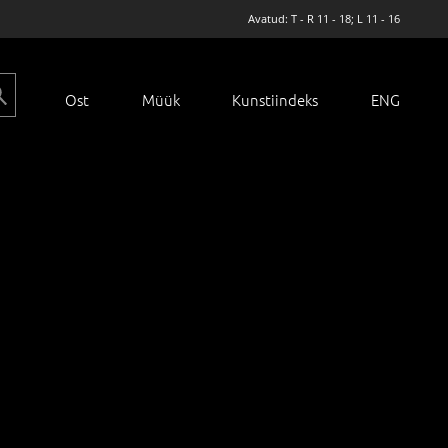
Avatud: T - R 11 - 18; L 11 - 16
Ost
Müük
Kunstiindeks
ENG