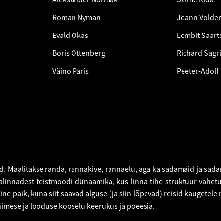
Roman Nyman
Joann Voldem
Evald Okas
Lembit Saart
Boris Ottenberg
Richard Sagri
Väino Paris
Peeter-Adolf
. Maalitakse randa, rannakive, rannaelu, aga ka sadamaid ja sad
valinnadest teistmoodi dünaamika, kus linna tihe struktuur vahet
 paik, kuna siit saavad alguse (ja siin lõpevad) reisid kaugetele
nimese ja looduse kooselu keerukus ja poeesia.