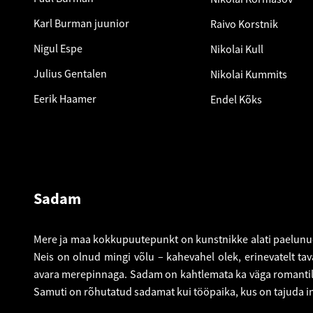
Karl Burman juunior
Raivo Korstnik
Nigul Espe
Nikolai Kull
Julius Gentalen
Nikolai Kummits
Eerik Haamer
Endel Kõks
Sadam
Mere ja maa kokkupuutepunkt on kunstnikke alati paelunud
Neis on olnud mingi võlu – kahevahel olek, erinevatelt ta
avara merepinnaga. Sadam on kahtlemata ka väga romantiline
Samuti on rõhutatud sadamat kui tööpaika, kus on tajuda i