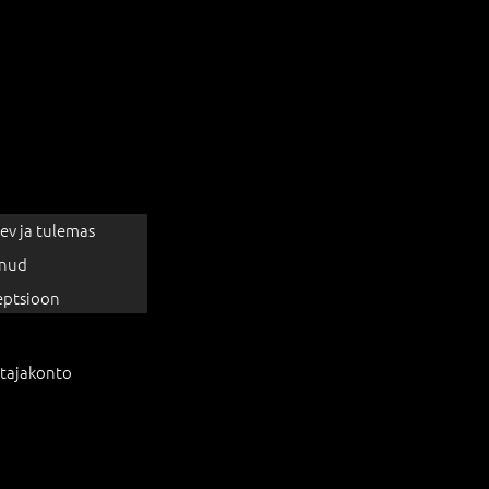
ev ja tulemas
nud
eptsioon
tajakonto