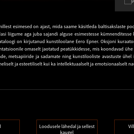
p
illest esimesed on ajast, mida saame käsitleda baltisakslaste po
dasi liigume aga juba sajandi alguse esimestesse kümnenditesse 
ataloogi on kirjutanud kunstiloolane Eero Epner. Oksjoni kuraato
tatsioonile omaselt jaotatud peatükkidesse, mis koondavad ühe v
ade, metsapiiride ja sadamate ning kunstilooliste avastuste ühel 
selt ja esteetiliselt kui ka intellektuaalselt ja emotsionaalselt na
d
Loodusele lähedal ja sellest
Vi
kaugel