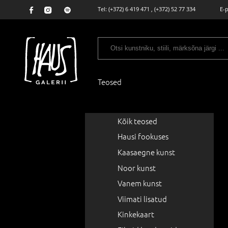
Tel:
(+372) 6 419 471
,
(+372) 52 77 334
E-
Teosed
Kõik teosed
Hausi fookuses
Kaasaegne kunst
Noor kunst
Vanem kunst
Viimati lisatud
Kinkekaart