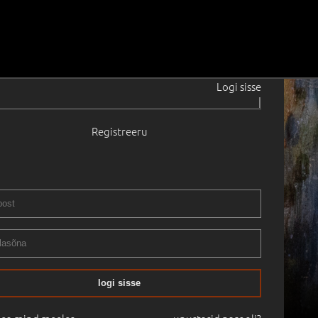
Logi sisse
|
Registreeru
logi sisse
04.05.2024
15:00
Haus Galerii