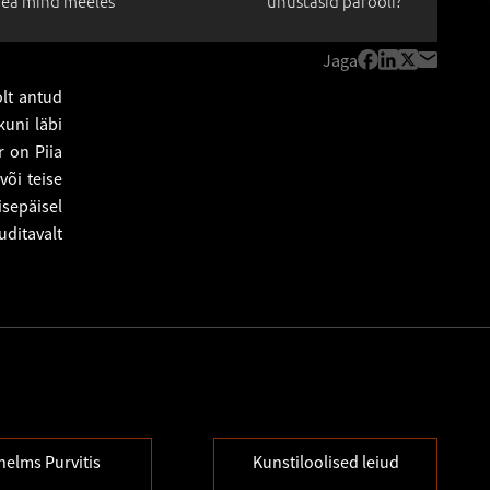
ea mind meeles
unustasid parooli?
Jaga
olt antud
kuni läbi
r on Piia
õi teise
isepäisel
uditavalt
lhelms Purvitis
Kunstiloolised leiud