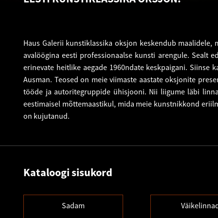
Haus Galerii kunstiklassika oksjon keskendub maalidele, m
avalöögina eesti professionaalse kunsti arengule. Sealt e
erinevate heitlike aegade 1960ndate keskpaigani. Siinse k
Ausman. Teosed on meie viimaste aastate oksjonite presen
tööde ja autoritegruppide ühisjooni. Nii liigume läbi linn
eestimaisel mõttemaastikul, mida meie kunstnikkond eriilmeli
on kujutanud.
Kataloogi sisukord
Sadam
Väikelinna