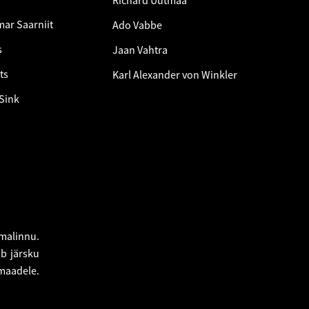
Richard Uutmaa
ar Saarniit
Ado Vabbe
s
Jaan Vahtra
ts
Karl Alexander von Winkler
 Sink
amalinnu.
ub järsku
 maadele.