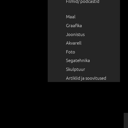
Filmid/ podcastid
Maal
Graafika
Joonistus
Akvarell
Foto
Segatehnika
Skulptuur
Artiklid ja soovitused