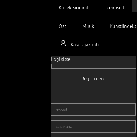
Kollektsioonid
Teenused
Ost
Müük
Kunstiindeks
Kasutajakonto
Logi sisse
|
Registreeru