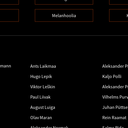
Melanhoolia
tmann
Ants Laikmaa
Aleksander Pi
Hugo Lepik
Kaljo Polli
Viktor Leškin
Aleksander 
Paul Liivak
Vilhelms Purv
August Luiga
Juhan Pütts
Olav Maran
Rein Raamat
Aleksander Normak
Salme Rida