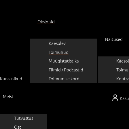
Oksjonid
Näitused
Käesolev
Toimunud
Müügistatistika
Käesol
Filmid / Podcastid
Toimu
Kunstnikud
Toimumise kord
Konts
Meist
Kasu
Tutvustus
Ost