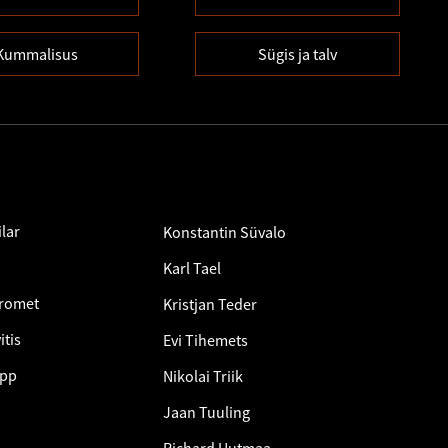
Kummalisus
Sügis ja talv
lar
Konstantin Süvalo
Karl Tael
Promet
Kristjan Teder
itis
Evi Tihemets
epp
Nikolai Triik
Jaan Tuuling