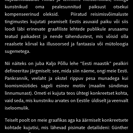
kunstnikud oma pealesunnitud paiksust otsekui
kompenseerinud oleksid. Piiratud reisimisvõimaluste
tingimustes kujutati peamiselt Eestis asuvaid paiku või siis
loodi läbi erinevate graafiliste lehtede publikule arusaamu
teatud paikadest ja nende tähendustest, mis võisid olla
reaalsete kõrval ka illusoorsed ja fantaasia või mütoloogia
sugemetega.
Nii näiteks on juba Kaljo Põllu lehe “Eesti maastik” pealkiri
defineeritav järgmiselt: see, mida siin näeme, ongi meie Eesti.
Pankrannik, veelaht ja okstel rippuv pesa munadega kui
loomismüütides sageli esinev motiiv (maailm sündimas
linnumunast). Ometi ei kujuta teos ühtegi konkreetset kohta,
vaid seda, mis kunstniku arvates on Eestile üldiselt ja veenvalt
iseloomulik.
Teiselt poolt on meie graafikas aga ka äärmiselt konkreetsete
kohtade kujutisi, mis lähevad pisimate detailideni: Günther