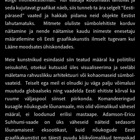
seda kujutavat graafikat näeb, siis tunneb ta ära selgelt “Eesti-
pärased” vaated ja hakkab pidama neid objekte Eestist
lahutamatuks. Mitmete oluliste sümbolehitiste korduv
näitamine ja nende näitamise kaudu inimeste enesetaju
määratlemine oli Eesti graafikakunstis ilmselt tugevam kui
Lääne moodsates ühiskondades.
Meie kunstnikud esindasid siin teatud määral ka poliitilisi
seisukohti, otsekui kutsusid üles visualiseerima ja seeläbi
mäletama rahvuslikku arhitektuuri või kohaomaseid sümbol-
vaateid. Teiselt ega meil ei olnudki ju väga palju võimalusi
muutuda globaalseks ning vaadelda Eesti ehitiste kõrval ka
ruume väljaspool siinset piirkonda. Komandeeringud
kusagile nõukogude lõunamaale, mis olid võimalikud vähesel
määral, ei loodunud erilisi mastaape. Adamson-Ericu
Suhhumi-vaade on üks väheseid näiteid sedasorti
lõunamaisest eksootikast, kuid nõukogude Eesti
graafikakunstist on täiesti puudu kõikvõimalikud tempokad