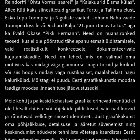
Reindorffi “Õhtu Vormsi saarel” ja “Kalakuurid Eisma külas”,
Allex Küti kaks siinesitletud graafikat Tartu ja Tallinna elust,
Esko Lepa Toompea ja Niguliste vaated, Johann Naha vaade
Toompea lossile või Richard Kaljo “21. juuni tänav Tartus”, aga
ka Evald Okase “Pikk Hermann”. Need on nüansirohked
teosed, kus ei ole pööratud tähelepanu esmalt üldistamisele,
vaid realistlikult konkreetsele, dokumenteerivale
kujutamislaadile. Need on lehed, mis on valinud oma
motiiviks kas midagi väga glamuurset nagu tornid ja kirikud
või siis hoopis midagi väga rustikaalset, maalähedast nagu
kalurikülad. Mõistagi ei puudu Eesti graafikakunstis moodsa
laadiga moodsa linnaehituse jäädvustusedki.
Meie kohti ja paikasid kehastava graafika erinevad menüüd ei
ole lihtsalt ehitiste või objektide pildistused, vaid nad loovad
ja rõhutavad eelkõige siinset identiteeti. Just graafikakunst
oma põhjalikkuse, detailsuse ja ääretut süvenemist ning
keskendumist nõudvate tehniliste võtetega kaardistas Eestit
kõige mitmekesisemalt. Kui vaataja kodumaast lähtuvat ja