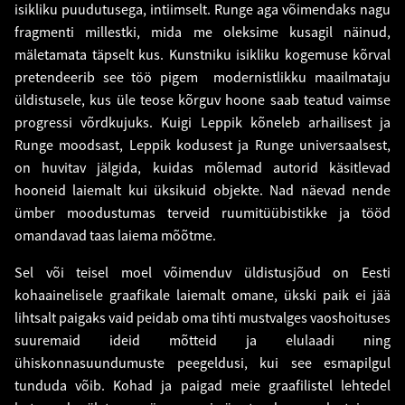
isikliku puudutusega, intiimselt. Runge aga võimendaks nagu
fragmenti millestki, mida me oleksime kusagil näinud,
mäletamata täpselt kus. Kunstniku isikliku kogemuse kõrval
pretendeerib see töö pigem modernistlikku maailmataju
üldistusele, kus üle teose kõrguv hoone saab teatud vaimse
progressi võrdkujuks. Kuigi Leppik kõneleb arhailisest ja
Runge moodsast, Leppik kodusest ja Runge universaalsest,
on huvitav jälgida, kuidas mõlemad autorid käsitlevad
hooneid laiemalt kui üksikuid objekte. Nad näevad nende
ümber moodustumas terveid ruumitüübistikke ja tööd
omandavad taas laiema mõõtme.
Sel või teisel moel võimenduv üldistusjõud on Eesti
kohaainelisele graafikale laiemalt omane, ükski paik ei jää
lihtsalt paigaks vaid peidab oma tihti mustvalges vaoshoituses
suuremaid ideid mõtteid ja elulaadi ning
ühiskonnasuundumuste peegeldusi, kui see esmapilgul
tunduda võib. Kohad ja paigad meie graafilistel lehtedel