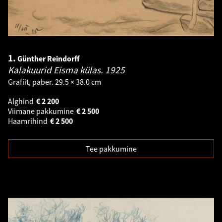
1.
Günther Reindorff
Kalakuurid Eisma külas.
1925
Grafiit, paber. 29.5 × 38.0 cm
Alghind
€
2 200
Viimane pakkumine
€
2 500
Haamrihind
€
2 500
Tee pakkumine