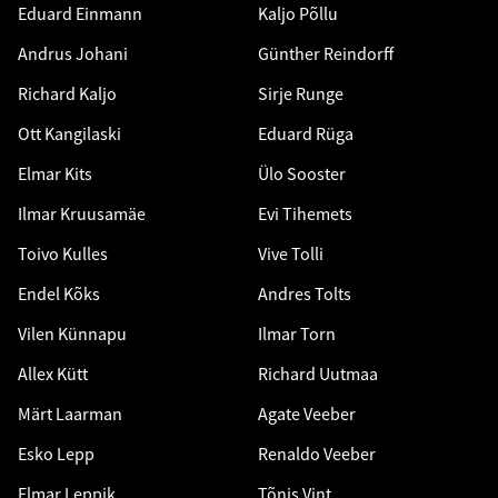
Eduard Einmann
Kaljo Põllu
Andrus Johani
Günther Reindorff
Richard Kaljo
Sirje Runge
Ott Kangilaski
Eduard Rüga
Elmar Kits
Ülo Sooster
Ilmar Kruusamäe
Evi Tihemets
Toivo Kulles
Vive Tolli
Endel Kõks
Andres Tolts
Vilen Künnapu
Ilmar Torn
Allex Kütt
Richard Uutmaa
Märt Laarman
Agate Veeber
Esko Lepp
Renaldo Veeber
Elmar Leppik
Tõnis Vint