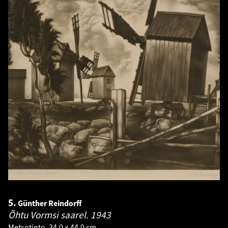
5.
Günther Reindorff
Õhtu Vormsi saarel.
1943
Metsotinto. 34.0 × 44.0 cm