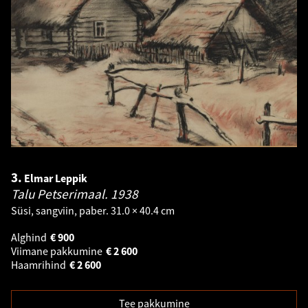
3.
Elmar Leppik
Talu Petserimaal.
1938
Süsi, sangviin, paber. 31.0 × 40.4 cm
Alghind
€
900
Viimane pakkumine
€
2 600
Haamrihind
€
2 600
Tee pakkumine