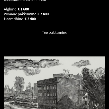
Alghind
€
1 600
Viimane pakkumine
€
2 400
Haamrihind
€
2 400
Tee pakkumine