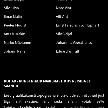
Silvi Liiva
Mare Vint
Ilmar Malin
Aili Vint
Peeter Mudist
Ernst Friedrich von Liphart
Ants Murakin
Silvi Väljal
Marko Mäetamm
Johannes Võerahansu
Johann Naha
Eduard Wiiralt
KOHAD - KUNSTNIKUD MAAILMAST, KUS REISIDA EI
SAANUD
Eesti graafikakunsti topograafia ei ole olude sunnil olnud just
liiga mitmekesine, ent seda enam võlub selle
kujutamislaadide rikkus ja tehniline meisterlikkus, millega