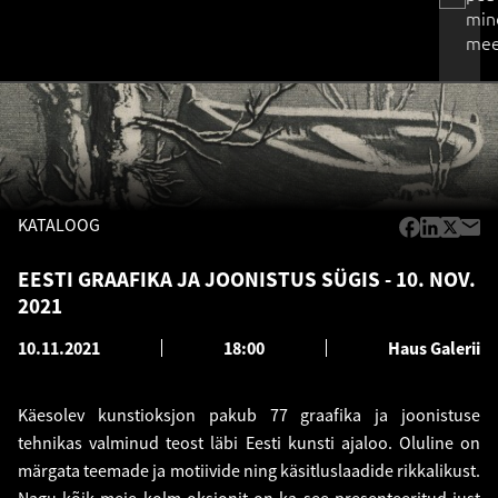
min
mee
KATALOOG
EESTI GRAAFIKA JA JOONISTUS SÜGIS - 10. NOV.
2021
10.11.2021
18:00
Haus Galerii
Käesolev kunstioksjon pakub 77 graafika ja joonistuse
tehnikas valminud teost läbi Eesti kunsti ajaloo. Oluline on
märgata teemade ja motiivide ning käsitluslaadide rikkalikust.
Nagu kõik meie kolm oksjonit on ka see presenteeritud just