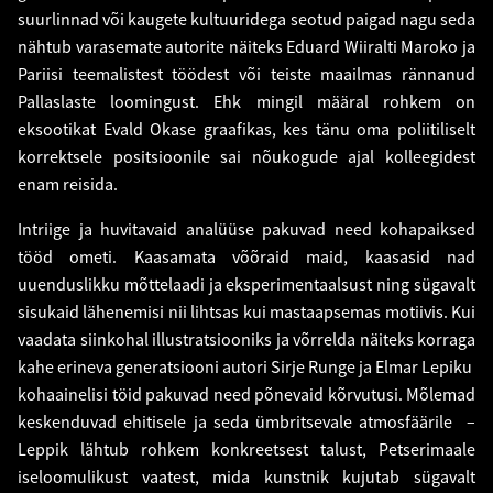
suurlinnad või kaugete kultuuridega seotud paigad nagu seda
nähtub varasemate autorite näiteks Eduard Wiiralti Maroko ja
Pariisi teemalistest töödest või teiste maailmas rännanud
Pallaslaste loomingust. Ehk mingil määral rohkem on
eksootikat Evald Okase graafikas, kes tänu oma poliitiliselt
korrektsele positsioonile sai nõukogude ajal kolleegidest
enam reisida.
Intriige ja huvitavaid analüüse pakuvad need kohapaiksed
tööd ometi. Kaasamata võõraid maid, kaasasid nad
uuenduslikku mõttelaadi ja eksperimentaalsust ning sügavalt
sisukaid lähenemisi nii lihtsas kui mastaapsemas motiivis. Kui
vaadata siinkohal illustratsiooniks ja võrrelda näiteks korraga
kahe erineva generatsiooni autori Sirje Runge ja Elmar Lepiku
kohaainelisi töid pakuvad need põnevaid kõrvutusi. Mõlemad
keskenduvad ehitisele ja seda ümbritsevale atmosfäärile –
Leppik lähtub rohkem konkreetsest talust, Petserimaale
iseloomulikust vaatest, mida kunstnik kujutab sügavalt