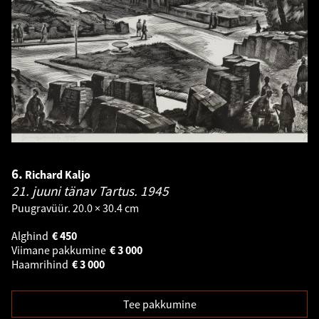
6.
Richard Kaljo
21. juuni tänav Tartus.
1945
Puugravüür. 20.0 × 30.4 cm
Alghind
€
450
Viimane pakkumine
€
3 000
Haamrihind
€
3 000
Tee pakkumine