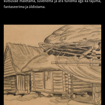
kutsuvad mäletama, süvenema ja ära tundma aga ka tajuma,
fantaseerima ja üldistama.