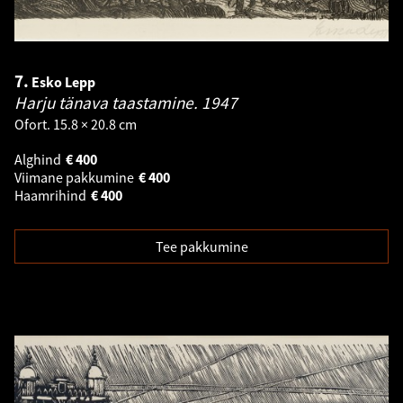
7.
Esko Lepp
Harju tänava taastamine.
1947
Ofort. 15.8 × 20.8 cm
Alghind
€
400
Viimane pakkumine
€
400
Haamrihind
€
400
Tee pakkumine