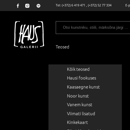
Tel:
(+372) 6 419 471
,
(+372) 52 77 334
E-
Teosed
Kõik teosed
Hausi fookuses
Kaasaegne kunst
Noor kunst
Vanem kunst
Viimati lisatud
Kinkekaart