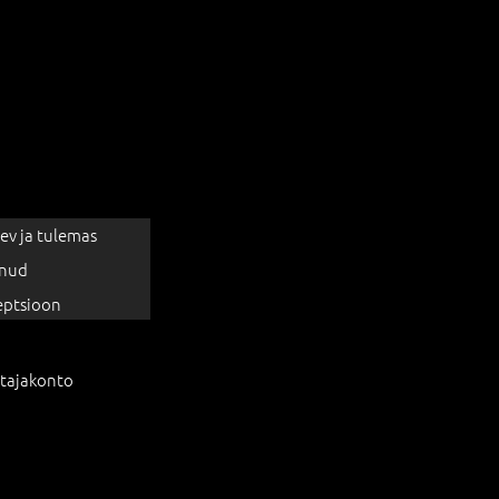
ev ja tulemas
nud
eptsioon
tajakonto