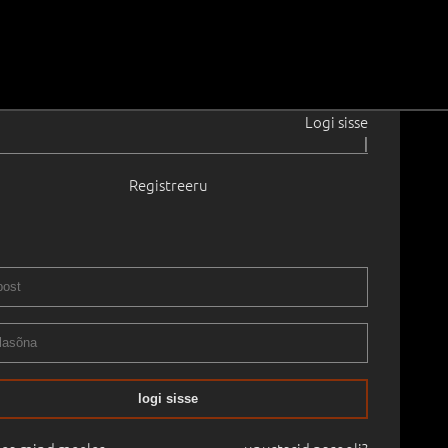
Logi sisse
|
Registreeru
e
1925–1991
0
0.0 cm
Raamitud
STIKLASSIKA OKSJON:
05.05.2024
logi sisse
mine:
€
2 800