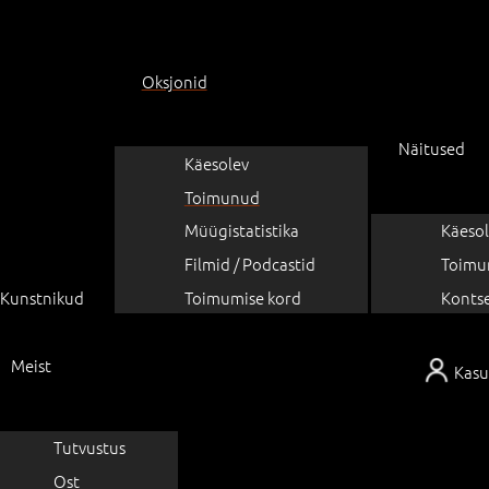
Oksjonid
Näitused
Käesolev
Toimunud
Müügistatistika
Käesol
Filmid / Podcastid
Toimu
Kunstnikud
Toimumise kord
Konts
Meist
Kasu
Tutvustus
Ost