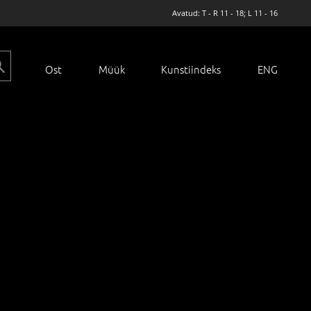
Avatud: T - R 11 - 18; L 11 - 16
Ost
Müük
Kunstiindeks
ENG