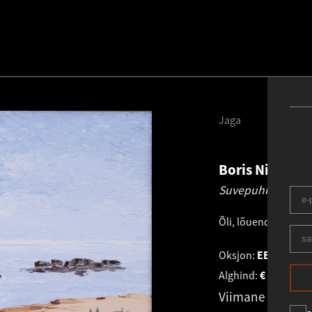
Jaga
Boris Ninemä
Suvepuhkus.
197
Õli, lõuend
.
61.0 × 5
Oksjon:
EESTI KUN
Alghind:
€
2 800
Viimane pakku