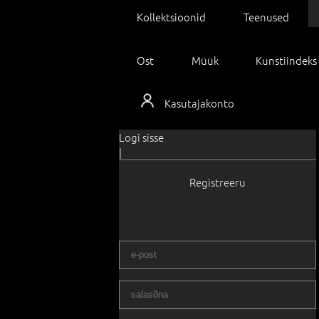
Kollektsioonid
Teenused
Ost
Müük
Kunstiindeks
Kasutajakonto
Logi sisse
|
Registreeru