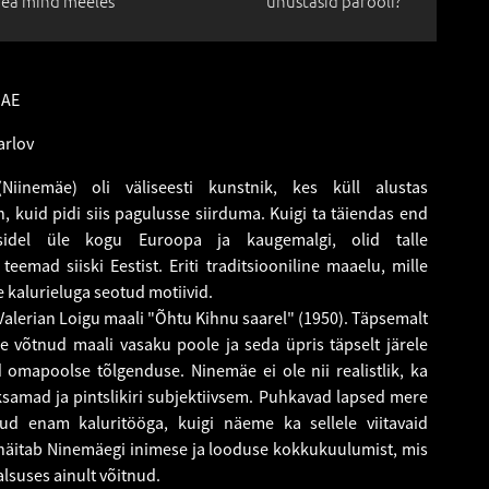
ea mind meeles
unustasid parooli?
MAE
arlov
iinemäe) oli väliseesti kunstnik, kes küll alustas
n, kuid pidi siis pagulusse siirduma. Kuigi ta täiendas end
isidel üle kogu Euroopa ja kaugemalgi, olid talle
emad siiski Eestist. Eriti traditsiooniline maaelu, mille
e kalurieluga seotud motiivid.
alerian Loigu maali "Õhtu Kihnu saarel" (1950). Täpsemalt
 võtnud maali vasaku poole ja seda üpris täpselt järele
omapoolse tõlgenduse. Ninemäe ei ole nii realistlik, ka
samad ja pintslikiri subjektiivsem. Puhkavad lapsed mere
ud enam kaluritööga, kuigi näeme ka sellele viitavaid
 näitab Ninemäegi inimese ja looduse kokkukuulumist, mis
lsuses ainult võitnud.