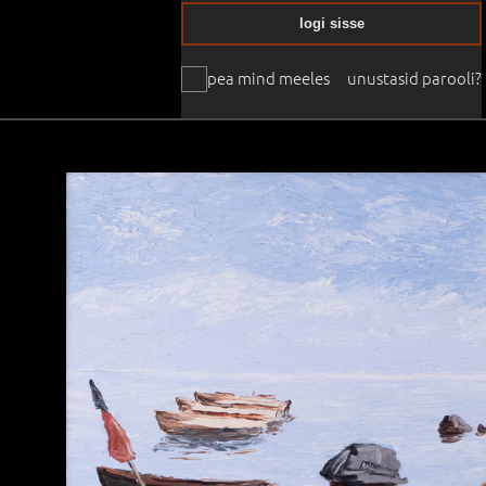
logi sisse
pea mind meeles
unustasid parooli?