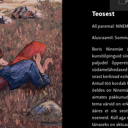
p
Teosest
All paremal: NINE
Alusraamil: Somm
Boris Ninemäe (N
kunstiõpinguid sii
paljudel õppere
südamelähedased te
seast kerkivad esil
Antud töö kordab V
öeldes on Ninemäe
aimates pakkunud 
tema värvid on erk
ääres ei ole seot
esemeid. Küll aga
tänaseks on aktuaa