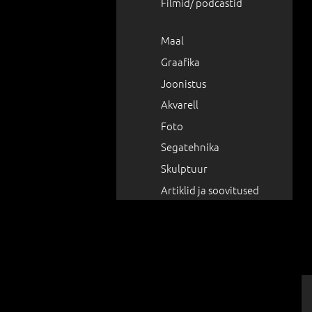
Filmid/ podcastid
Maal
Graafika
Joonistus
Akvarell
Foto
Segatehnika
Skulptuur
Artiklid ja soovitused