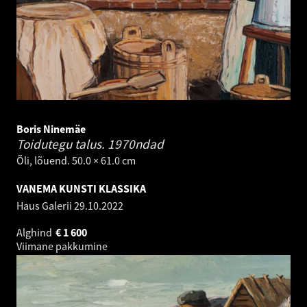
Boris Ninemäe
Toidutegu talus.
1970ndad
Õli, lõuend. 50.0 × 61.0 cm
VANEMA KUNSTI KLASSIKA
Haus Galerii
29.10.2022
Alghind
€
1 600
Viimane pakkumine