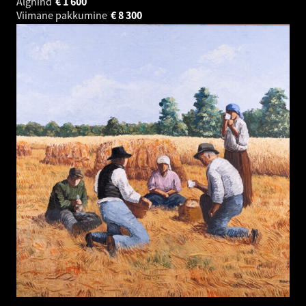
Alghind
€
1 600
Viimane pakkumine
€
8 300