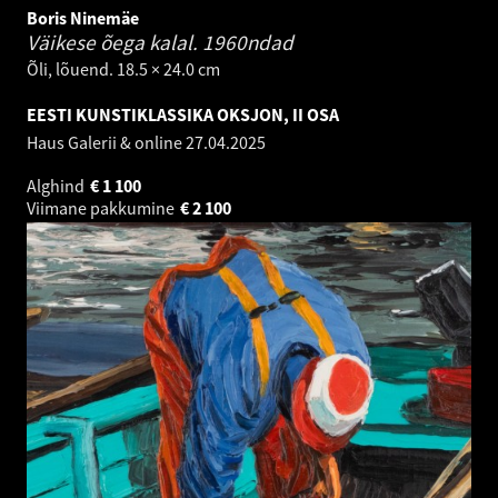
Boris Ninemäe
Väikese õega kalal.
1960ndad
Õli, lõuend. 18.5 × 24.0 cm
EESTI KUNSTIKLASSIKA OKSJON, II OSA
Haus Galerii & online
27.04.2025
Alghind
€
1 100
Viimane pakkumine
€
2 100