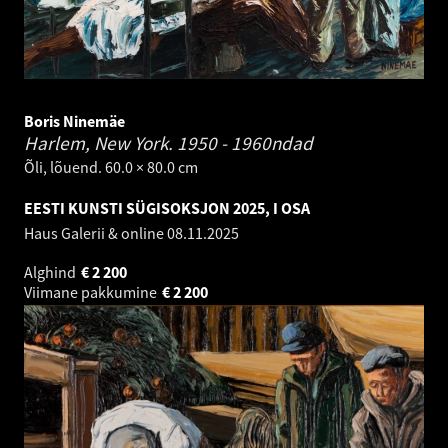
Boris Ninemäe
Harlem, New York.
1950 - 1960ndad
Õli, lõuend. 60.0 × 80.0 cm
EESTI KUNSTI SÜGISOKSJON 2025, I OSA
Haus Galerii & online
08.11.2025
Alghind
€
2 200
Viimane pakkumine
€
2 200