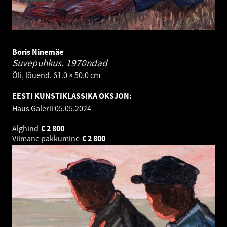
Boris Ninemäe
Suvepuhkus.
1970ndad
Õli, lõuend. 61.0 × 50.0 cm
EESTI KUNSTIKLASSIKA OKSJON:
Haus Galerii
05.05.2024
Alghind
€
2 800
Viimane pakkumine
€
2 800