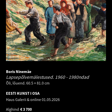
Boris Ninemäe
Lapsepõlvemälestused.
1960 - 1980ndad
Õli, lõuend. 60.5 × 81.0 cm
EESTI KUNST I OSA
Haus Galerii & online
01.05.2026
Alghind
€
3 700