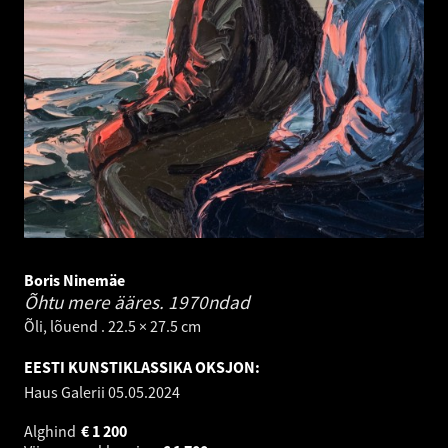
Boris Ninemäe
Õhtu mere ääres.
1970ndad
Õli, lõuend . 22.5 × 27.5 cm
EESTI KUNSTIKLASSIKA OKSJON:
Haus Galerii
05.05.2024
Alghind
€
1 200