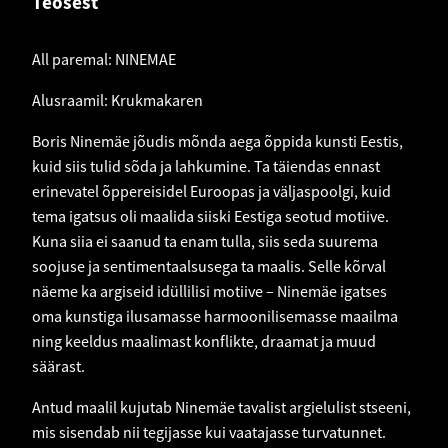
Teosest
All paremal: NINEMAE
Alusraamil: Krukmakaren
Boris Ninemäe jõudis mõnda aega õppida kunsti Eestis,
kuid siis tulid sõda ja lahkumine. Ta täiendas ennast
erinevatel õppereisidel Euroopas ja väljaspoolgi, kuid
tema igatsus oli maalida siiski Eestiga seotud motiive.
Kuna siia ei saanud ta enam tulla, siis seda suurema
soojuse ja sentimentaalsusega ta maalis. Selle kõrval
näeme ka argiseid idüllilisi motiive – Ninemäe igatses
oma kunstiga ilusamasse harmoonilisemasse maailma
ning keeldus maalimast konflikte, draamat ja muud
säärast.
Antud maalil kujutab Ninemäe tavalist argielulist stseeni,
mis sisendab nii tegijasse kui vaatajasse turvatunnet.