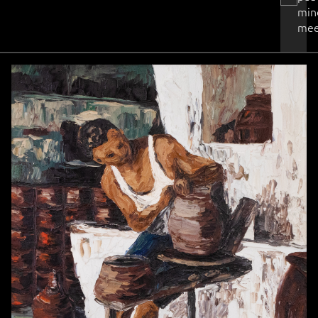
min
mee