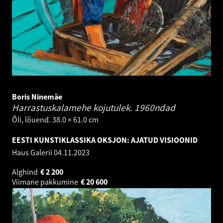
Boris Ninemäe
Harrastuskalamehe kojutulek.
1960ndad
Õli, lõuend. 38.0 × 61.0 cm
EESTI KUNSTIKLASSIKA OKSJON: AJATUD VISIOONID
Haus Galerii
04.11.2023
Alghind
€
2 200
Viimane pakkumine
€
20 600