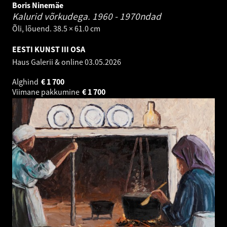
Boris Ninemäe
Kalurid võrkudega.
1960 - 1970ndad
Õli, lõuend. 38.5 × 61.0 cm
EESTI KUNST III OSA
Haus Galerii & online
03.05.2026
Alghind
€
1 700
Viimane pakkumine
€
1 700