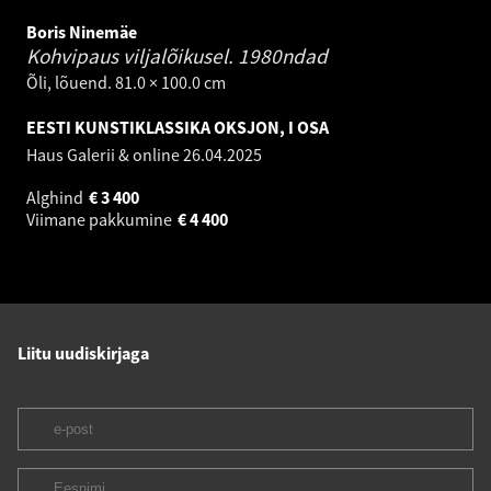
Boris Ninemäe
Kohvipaus viljalõikusel.
1980ndad
Õli, lõuend. 81.0 × 100.0 cm
EESTI KUNSTIKLASSIKA OKSJON, I OSA
Haus Galerii & online
26.04.2025
Alghind
€
3 400
Viimane pakkumine
€
4 400
Liitu uudiskirjaga