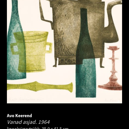
Avo Keerend
Vanad asjad.
1964
linoolsügavtrükk. 35.0 × 41.5 cm