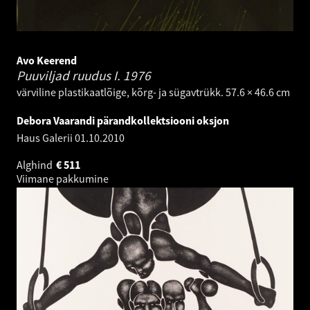
Avo Keerend
Puuviljad ruudus I.
1976
värviline plastikaatlõige, kõrg- ja sügavtrükk. 57.6 × 46.6 cm
Debora Vaarandi pärandkollektsiooni oksjon
Haus Galerii
01.10.2010
Alghind
€
511
Viimane pakkumine