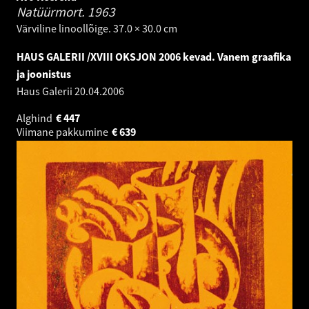
Natüürmort.
1963
Värviline linoollõige. 37.0 × 30.0 cm
HAUS GALERII /XVIII OKSJON 2006 kevad. Vanem graafika
ja joonistus
Haus Galerii
20.04.2006
Alghind
€
447
Viimane pakkumine
€
639