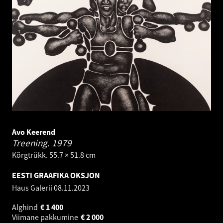
Avo Keerend
Treening.
1979
Kõrgtrükk. 55.7 × 51.8 cm
EESTI GRAAFIKA OKSJON
Haus Galerii
08.11.2023
Alghind
€
1 400
Viimane pakkumine
€
2 000