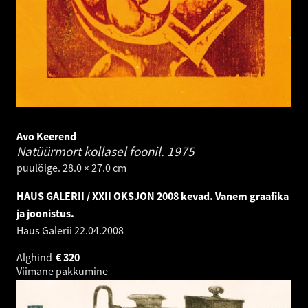
Avo Keerend
Natüürmort kollasel foonil.
1975
puulõige. 28.0 × 27.0 cm
HAUS GALERII / XXII OKSJON 2008 kevad. Vanem graafika
ja joonistus.
Haus Galerii
22.04.2008
Alghind
€
320
Viimane pakkumine