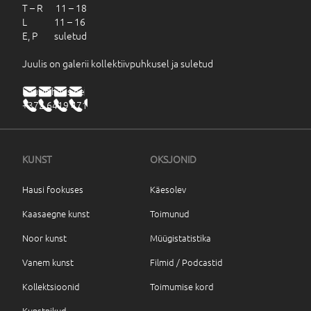
T – R 11 – 18
L 11 – 16
E, P suletud
Juulis on galerii kollektiivpuhkusel ja suletud
haus@haus.ee
+372 6419 471
KUNST
OKSJONID
Hausi fookuses
Käesolev
Kaasaegne kunst
Toimunud
Noor kunst
Müügistatistika
Vanem kunst
Filmid / Podcastid
Kollektsioonid
Toimumise kord
Kunstnikud