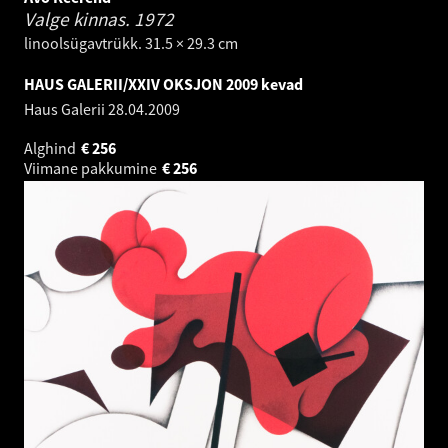
Valge kinnas.
1972
linoolsügavtrükk. 31.5 × 29.3 cm
HAUS GALERII/XXIV OKSJON 2009 kevad
Haus Galerii
28.04.2009
Alghind
€
256
Viimane pakkumine
€
256