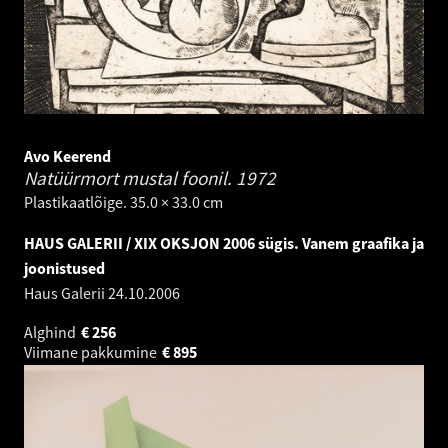
Avo Keerend
Natüürmort mustal foonil.
1972
Plastikaatlõige. 35.0 × 33.0 cm
HAUS GALERII / XIX OKSJON 2006 sügis. Vanem graafika ja
joonistused
Haus Galerii
24.10.2006
Alghind
€
256
Viimane pakkumine
€
895