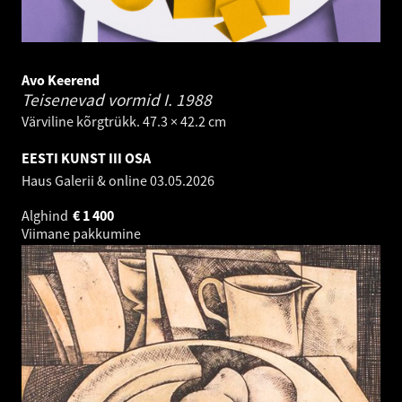
Avo Keerend
Teisenevad vormid I.
1988
Värviline kõrgtrükk. 47.3 × 42.2 cm
EESTI KUNST III OSA
Haus Galerii & online
03.05.2026
Alghind
€
1 400
Viimane pakkumine