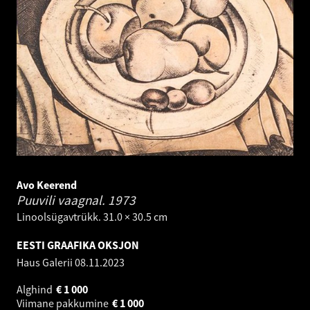
Avo Keerend
Puuvili vaagnal.
1973
Linoolsügavtrükk. 31.0 × 30.5 cm
EESTI GRAAFIKA OKSJON
Haus Galerii
08.11.2023
Alghind
€
1 000
Viimane pakkumine
€
1 000