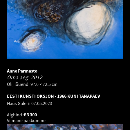
Anne Parmasto
Oma aeg.
2012
Õli, lõuend. 97.0 × 72.5 cm
EESTI KUNSTI OKSJON - 1966 KUNI TÄNAPÄEV
Haus Galerii
07.05.2023
Alghind
€
3 300
Viimane pakkumine