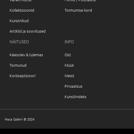
Kollektsioonid
Toimumise kord
Kunstnikud
Artiklid ja soovitused
NÄITUSED
INFO
Käesolev & tulemas
Ost
Toimunud
Müük
Kontseptsioon`
Meist
Privaatsus
Kunstiindeks
Haus Galerii © 2024