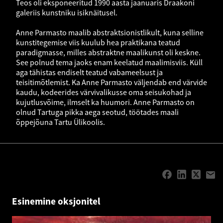
Teos oli eksponeeritud 1990 aasta jaanuaris Draakoni
galeriis kunstniku isiknäitusel.
Anne Parmasto maalib abstraktsionistlikult, kuna selline
kunstitegemise viis kuulub hea praktikana teatud
paradigmasse, milles abstraktne maalikunst oli keskne.
See polnud tema jaoks enam keelatud maalimisviis. Küll
aga tähistas endiselt teatud vabameelsust ja
teisitimõtlemist. Ka Anne Parmasto väljendab end värvide
kaudu, kodeerides värvivalikusse oma seisukohad ja
kujutlusvõime, ilmselt ka huumori. Anne Parmasto on
olnud Tartuga pikka aega seotud, töötades maali
õppejõuna Tartu Ülikoolis.
Esinemine oksjonitel