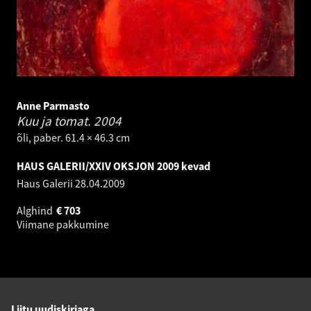
Anne Parmasto
Kuu ja tomat.
2004
õli, paber. 61.4 × 46.3 cm
HAUS GALERII/XXIV OKSJON 2009 kevad
Haus Galerii
28.04.2009
Alghind
€
703
Viimane pakkumine
Liitu uudiskirjaga