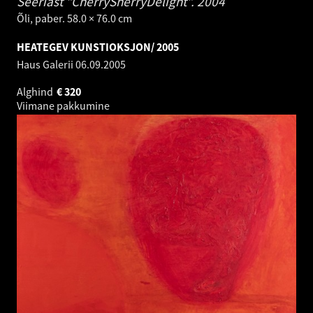
Seeriast "CherrySherryDelight".
2004
Õli, paber. 58.0 × 76.0 cm
HEATEGEV KUNSTIOKSJON/ 2005
Haus Galerii
06.09.2005
Alghind
€
320
Viimane pakkumine