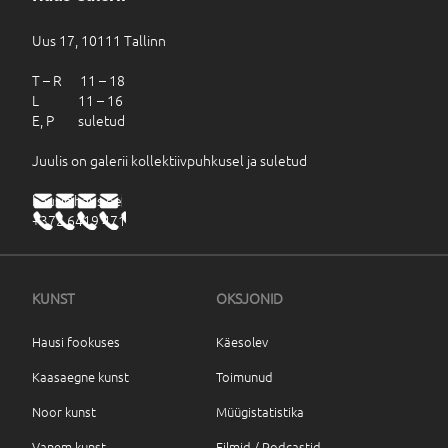
Uus 17, 10111 Tallinn
T – R 11 – 18
L 11 – 16
E, P suletud
Juulis on galerii kollektiivpuhkusel ja suletud
haus@haus.ee
+372 6419 471
KUNST
OKSJONID
Hausi fookuses
Käesolev
Kaasaegne kunst
Toimunud
Noor kunst
Müügistatistika
Vanem kunst
Filmid / Podcastid