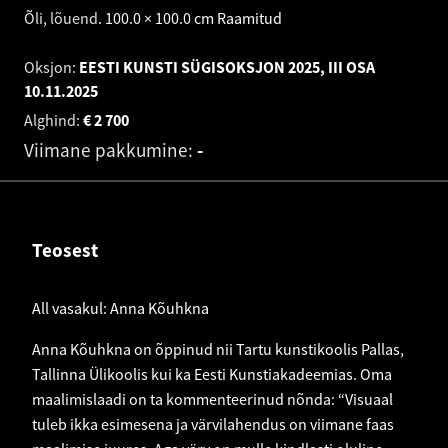
Õli, lõuend
.
100.0 × 100.0 cm
Raamitud
Oksjon:
EESTI KUNSTI SÜGISOKSJON 2025, III OSA
10.11.2025
Alghind:
€
2 700
Viimane pakkumine:
-
Teosest
All vasakul: Anna Kõuhkna
Anna Kõuhkna on õppinud nii Tartu kunstikoolis Pallas,
Tallinna Ülikoolis kui ka Eesti Kunstiakadeemias. Oma
maalimislaadi on ta kommenteerinud nõnda: “Visuaal
tuleb ikka esimesena ja värvilahendus on viimane faas