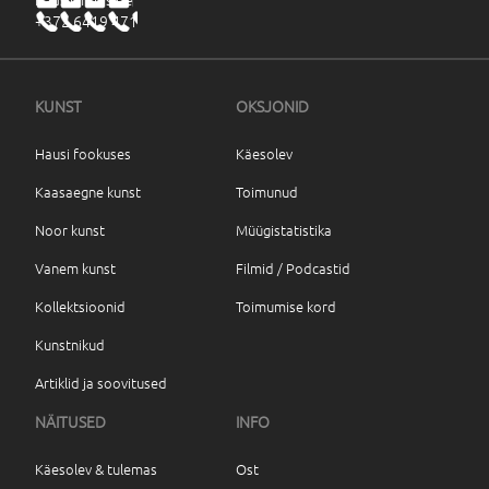
+372 6419 471
KUNST
OKSJONID
Hausi fookuses
Käesolev
Kaasaegne kunst
Toimunud
Noor kunst
Müügistatistika
Vanem kunst
Filmid / Podcastid
Kollektsioonid
Toimumise kord
Kunstnikud
Artiklid ja soovitused
NÄITUSED
INFO
Käesolev & tulemas
Ost