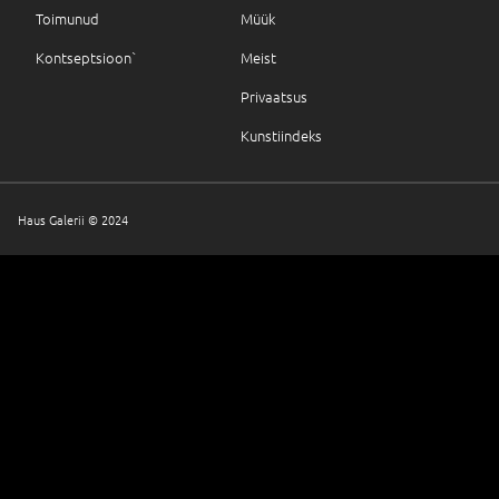
Toimunud
Müük
Kontseptsioon`
Meist
Privaatsus
Kunstiindeks
Haus Galerii © 2024