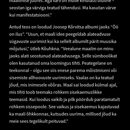
maalimise juures. Aga värv on mulle kindlasti oluline –
seostan iga värviga teatud tähendusi. Ma kasutan värve
kui manifestatsiooni.”
Antud teos on loodud Joosep Kõrvitsa albumi jaoks “Öö
on ilus”. “Usun, et maali idee peegeldab alateadvuse
sügavuste uurimist kui ka sellelt albumilt pärit muusika
mõjutusi,” ütleb Kõuhkna. “Veealune maailm on minu
jaoks alati seostunud alateadvusega. Selle sümboolikat
olen kasutanud oma loomingus tihti. Peategelane on
teekonnal – olgu see siis enese parema mõistmiseni või
sisemiste allhoovuste uurimiseks. Vaalas on ka teatud
jõud, mis inimesele võõras. Maal sai loodud külmal ajal,
mis tihti toob teemaks rohkem sisekaemuslikke
teemasid. Kui loodus vaikib ja pilk pöördub paratamatult
rohkem sissepoole. See vaikus ja sisekaemus kajastuvad
ka maali õhkkonnas, kutsudes uurima, millised jõud ka
meie sees tegelikult peituvad.”