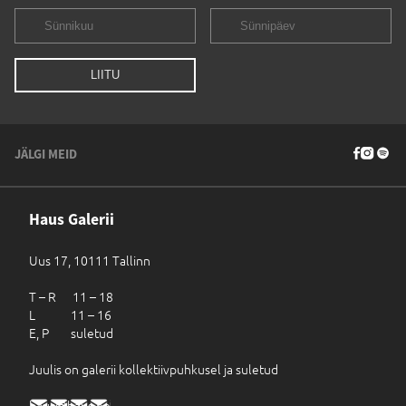
JÄLGI MEID
Haus Galerii
Uus 17, 10111 Tallinn
T – R 11 – 18
L 11 – 16
E, P suletud
Juulis on galerii kollektiivpuhkusel ja suletud
haus@haus.ee